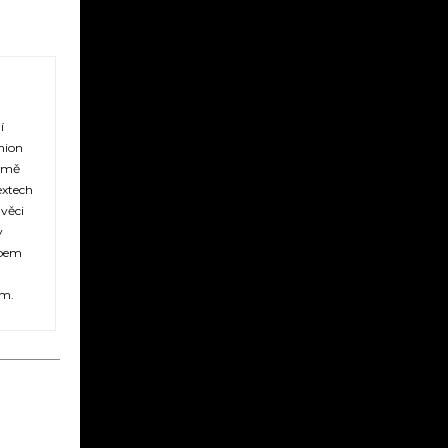
í
shion
romě
extech
 věci
y
upem
ům.