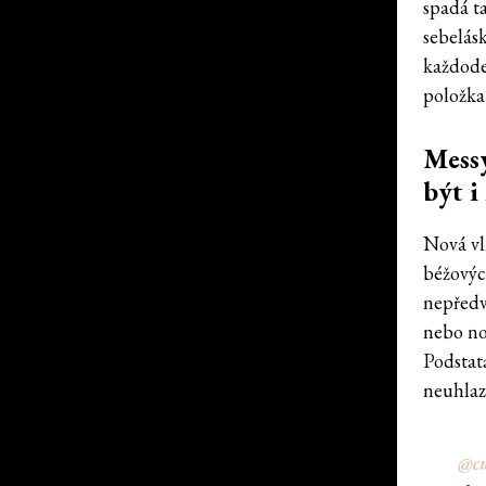
spadá ta
sebelásk
každode
položka 
Messy
být i
Nová vln
béžovýc
nepředv
nebo no
Podstat
neuhlaz
@cu