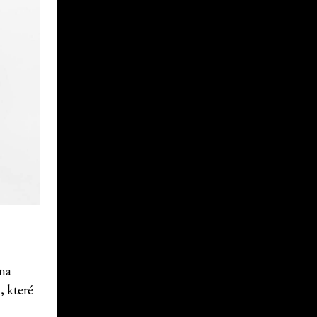
 na
, které