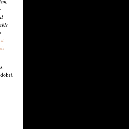
ism,
r
al
able
y
st
is
s.
 dobrá