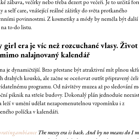
ké zábava, večírky nebo třeba dezert po večeři. Je to určitá fo
y a self care, vnášející reálné zážitky do světa protkaného
nními povinnostmi. Z kosmetiky a módy by neměla být další
na to-do listu.
 girl era je víc než rozcuchané vlasy. Živo
 mimo nalajnovaný kalendář
a je dynamičtější. Brzo přestane být atraktivní mít plnou skří
h drahých kousků, ale začne se oceňovat outfit připravený čeli
ídatelnému programu. Od návštěvy muzea až po sledování m
ční piknik na střeše budovy. Dokonalý plán jednoduše neexist
a leží v umění udělat nezapomenutelnou vzpomínku i z
eného políčka v kalendáři.
ratingambiance
The messy era is back. And by no means do I 