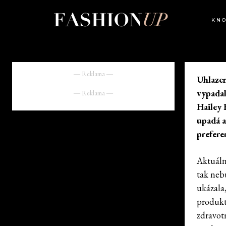
KN
― Reklama ―
Uhlazen
vypadal
― Reklama ―
Hailey 
upadá a
preferen
Aktuáln
tak neb
ukázala
produkt
zdravot