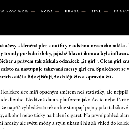
OW HOW WOW
MÓDA
KRÁSA
STYL
ZPRÁV
é účesy, skleněná pleť a outfity v odstínu ovesného mléka.
y trendy poslední doby, jejichž hlavní ikonou byla influen
Bieber a právem tak získala odznáček „it girl“. Clean girl era
 místo ní nastupuje takzvaná messy girl era. Společnost se 
cích otáčí a lidé zjišťují, že chtějí život opravdu žít.
í kolekce sice míří opačným směrem než statistiky, ale nejspí
ude dlouho. Nedávná data z platforem jako Accio nebo Partic
, že napříč vyhledávači rekordně stoupají pojmy jako tabákové
y, alkohol nebo tácky na balení cigaret. Na první pohled alar
ní hrozby ale světu módy a stylu ukazují hlubší vhled do kolek