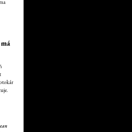
rma
t má
ň
t
otokár
uje.
mean