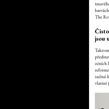
tmavého
barvách
The Ro
Čisto
jsou 
Takzvan
předsta
očních l
reforme
začíná 
vlastně j