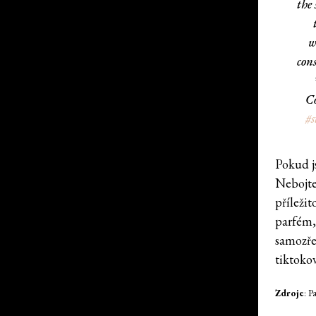
the
w
con
Co
#s
Pokud js
Nebojte
příležit
parfém,
samozře
tiktoko
Zdroje
: P