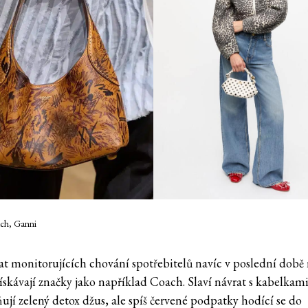
ach, Ganni
at monitorujících chování spotřebitelů navíc v poslední době
ískávají značky jako například Coach. Slaví návrat s kabelkami
ují zelený detox džus, ale spíš červené podpatky hodící se do