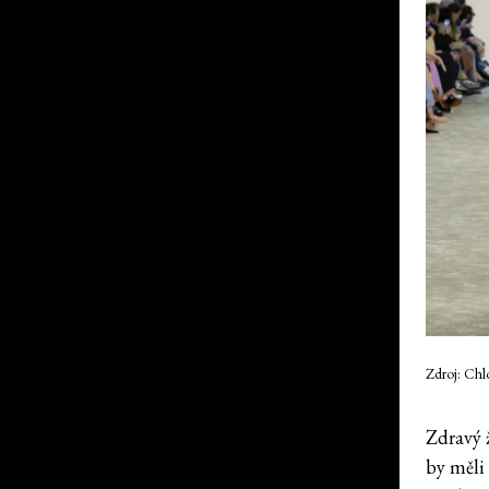
Zdroj: Chl
Zdravý ž
by měli 