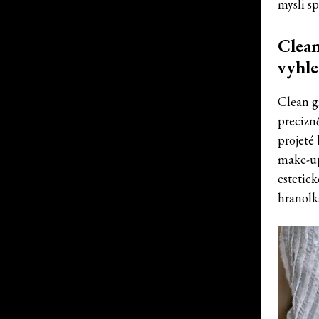
mysli sp
Clean
vyhle
Clean gi
precizn
projeté
make-u
estetick
hranolká