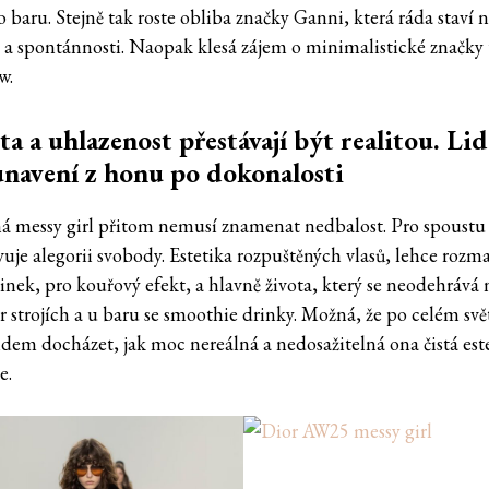
 baru. Stejně tak roste obliba značky Ganni, která ráda staví 
 a spontánnosti. Naopak klesá zájem o minimalistické značky
w.
ta a uhlazenost přestávají být realitou. Lid
unavení z honu po dokonalosti
á messy girl přitom nemusí znamenat nedbalost. Pro spoustu 
vuje alegorii svobody. Estetika rozpuštěných vlasů, lehce roz
inek, pro kouřový efekt, a hlavně života, který se neodehrává 
r strojích a u baru se smoothie drinky. Možná, že po celém svě
lidem docházet, jak moc nereálná a nedosažitelná ona čistá est
e.