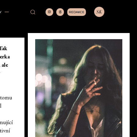
REDAKCE
Y
 Tak
cerka
 ale
v
š tomu
l
mující
tivní