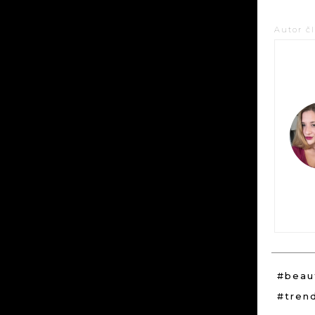
Autor č
#beau
#tren