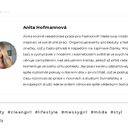
lánku:
Anita Hofmannová
https://fashionup.cz/
Anita kromě redaktorské práce pro FashionUP hledá svoji módn
inspiraci ve své druhé práci. Organizuje eventy pro beauty a fa
značky, což ji často přivádí k nápadům na zajímavé články. K
tipů a vychytávek v módním i kosmetickém světě se ve svých t
věnuje zamýšlením nad aktuálními trendy, jelikož až příliš ráda
komentuje ze svého úhlu pohledu. Její psací kariéru odstartoval
spíše roztomilé pokusy o literární díla v první třídě, což se post
času rozvinulo do práce v novinách a studium žurnalistiky a
evropských studií, kde se ovšem věnovala spíše vědeckým text
ty
#cleangirl
#lifestyle
#messygirl
#móda
#styl
dy