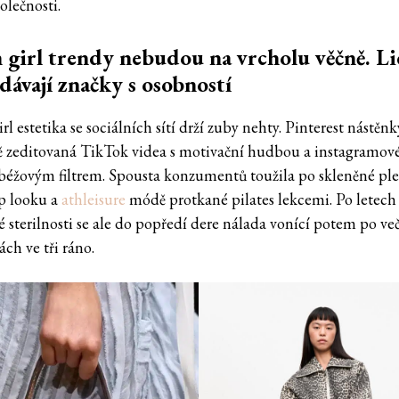
olečnosti.
 girl trendy nebudou na vrcholu věčně. L
dávají značky s osobností
rl estetika se sociálních sítí drží zuby nehty. Pinterest nástěnk
ě zeditovaná TikTok videa s motivační hudbou a instagramové
 béžovým filtrem. Spousta konzumentů toužila po skleněné ple
p looku a
athleisure
módě protkané pilates lekcemi. Po letech
é sterilnosti se ale do popředí dere nálada vonící potem po ve
ch ve tři ráno.