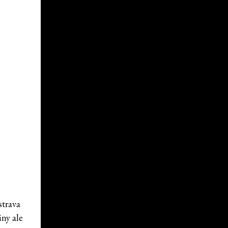
strava
iny ale