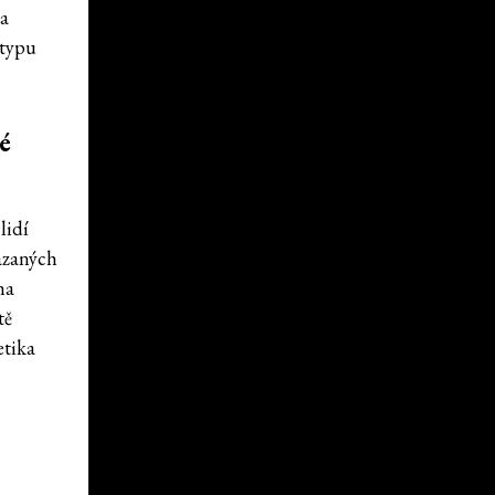
na
 typu
é
lidí
mazaných
na
tě
etika