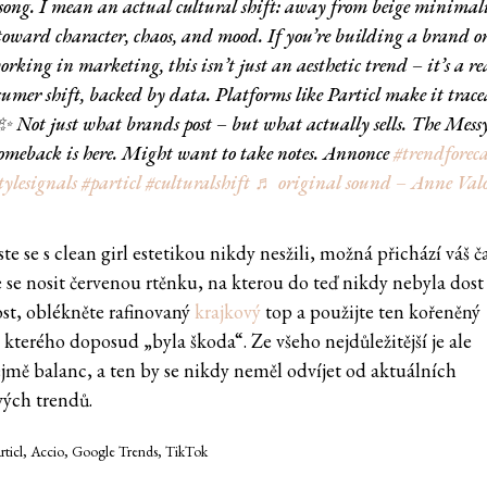
 song. I mean an actual cultural shift: away from beige minimal
toward character, chaos, and mood. If you’re building a brand o
orking in marketing, this isn’t just an aesthetic trend – it’s a re
sumer shift, backed by data. Platforms like Particl make it trace
✨ Not just what brands post – but what actually sells. The Mess
meback is here. Might want to take notes. Annonce
#trendforeca
tylesignals
#particl
#culturalshift
♬ original sound – Anne Valo
te se s clean girl estetikou nikdy nesžili, možná přichází váš ča
 se nosit červenou rtěnku, na kterou do teď nikdy nebyla dost
ost, oblékněte rafinovaný
krajkový
top a použijte ten kořeněný
 kterého doposud „byla škoda“. Ze všeho nejdůležitější je ale
jmě balanc, a ten by se nikdy neměl odvíjet od aktuálních
vých trendů.
articl, Accio, Google Trends, TikTok