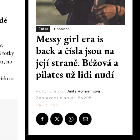
idé
Foto:
Unsplash
Messy girl era is
y,
back a čísla jsou na
 fotky
její straně. Béžová a
ti, no
pilates už lidi nudí
čírku a
Autor článku:
Anita Hofmannová
Zobrazení článku:
54208
24. 7. 2025