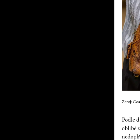
Zdroj: Co
Podle d
oblibě z
nedoplň