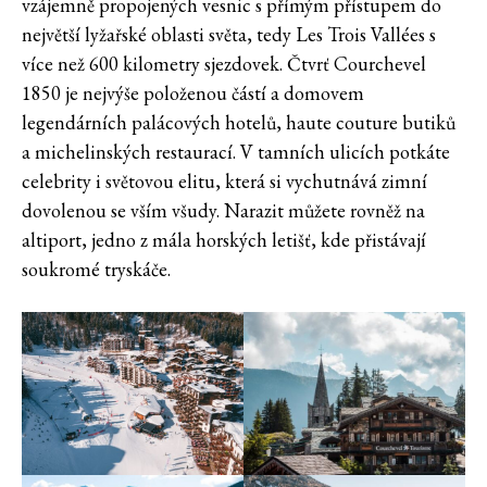
vzájemně propojených vesnic s přímým přístupem do
největší lyžařské oblasti světa, tedy Les Trois Vallées s
více než 600 kilometry sjezdovek. Čtvrť Courchevel
1850 je nejvýše položenou částí a domovem
legendárních palácových hotelů, haute couture butiků
a michelinských restaurací. V tamních ulicích potkáte
celebrity i světovou elitu, která si vychutnává zimní
dovolenou se vším všudy. Narazit můžete rovněž na
altiport, jedno z mála horských letišť, kde přistávají
soukromé tryskáče.