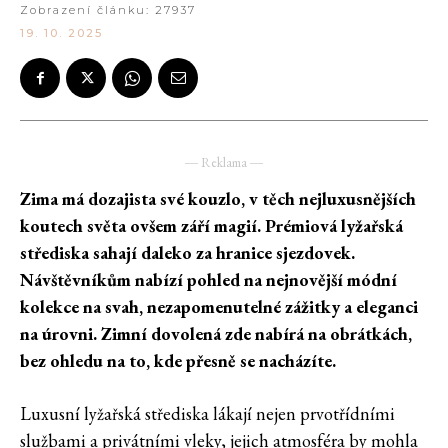
Zobrazení článku:
27937
19. 10. 2025
― Reklama ―
Zima má dozajista své kouzlo, v těch nejluxusnějších
koutech světa ovšem září magií. Prémiová lyžařská
střediska sahají daleko za hranice sjezdovek.
Návštěvníkům nabízí pohled na nejnovější módní
kolekce na svah, nezapomenutelné zážitky a eleganci
na úrovni. Zimní dovolená zde nabírá na obrátkách,
bez ohledu na to, kde přesně se nacházíte.
Luxusní lyžařská střediska lákají nejen prvotřídními
službami a privátními vleky, jejich atmosféra by mohla