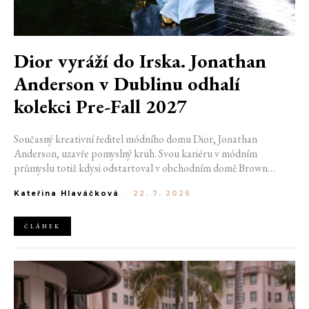
Dior vyráží do Irska. Jonathan
Anderson v Dublinu odhalí
kolekci Pre-Fall 2027
Současný kreativní ředitel módního domu Dior, Jonathan
Anderson, uzavře pomyslný kruh. Svou kariéru v módním
průmyslu totiž kdysi odstartoval v obchodním domě Brown
Thomas v Dublinu. Nyní se do hlavního města Irska navrátí v čele
Kateřina Hlaváčková
-
22. 7. 2026
jedné z největších luxusních značek světa. V prosinci totiž v
prostorách ikonické Trinity College odhalí očekávanou řadu Pre-
Fall 2027.
ČLÁNEK