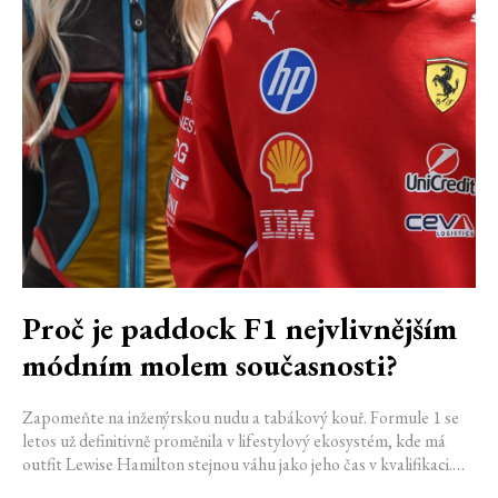
Proč je paddock F1 nejvlivnějším
módním molem současnosti?
Zapomeňte na inženýrskou nudu a tabákový kouř. Formule 1 se
letos už definitivně proměnila v lifestylový ekosystém, kde má
outfit Lewise Hamilton stejnou váhu jako jeho čas v kvalifikaci.
Díky miliardovému spojení s luxusním gigantem LVMH, vlivu