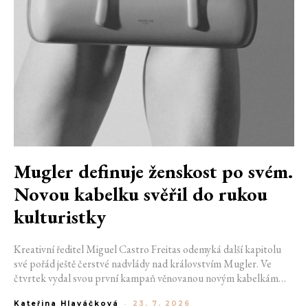
Mugler definuje ženskost po svém.
Novou kabelku svěřil do rukou
kulturistky
Kreativní ředitel Miguel Castro Freitas odemyká další kapitolu
své pořád ještě čerstvé nadvlády nad královstvím Mugler. Ve
čtvrtek vydal svou první kampaň věnovanou novým kabelkám
Aurora a Lua. Její vizuál hovoří přesně tím jazykem, s nímž návrhář
Kateřina Hlaváčková
-
23. 7. 2026
do módního domu dorazil. Umně mísí výrazy minulosti a dávných