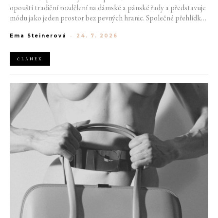
opouští tradiční rozdělení na dámské a pánské řady a představuje
módu jako jeden prostor bez pevných hranic. Společné přehlídky,
propojené kolekce a rostoucí důraz na udržitelnost naznačují, že
Ema Steinerová
-
24. 7. 2026
klasické týdny módy mohou brzy vypadat úplně jinak.
ČLÁNEK