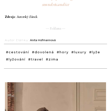
sounds4candice
Zdroje
: Autorský článek
― Reklama ―
Autor článku:
Anita Hofmannová
#cestování
#dovolená
#hory
#luxury
#lyže
#lyžování
#travel
#zima