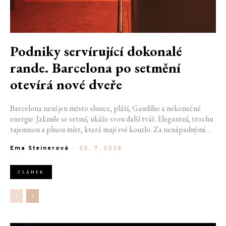
Podniky servírující dokonalé
rande. Barcelona po setmění
otevírá nové dveře
Barcelona není jen město slunce, pláží, Gaudího a nekonečné
energie. Jakmile se setmí, ukáže svou další tvář. Elegantní, trochu
tajemnou a plnou míst, která mají své kouzlo. Za nenápadnými
dveřmi se ukrývají bary, kde se míchají výjimečné koktejly a hraje
Ema Steinerová
-
20. 7. 2026
správná hudba. Pokud hledáte místo na rande, na které budete
oba ještě dlouho vzpomínat, právě ulice španělské metropole vám
mohou pomoct začít psát váš výjimečný příběh. Pokud jste si ještě
ČLÁNEK
nevybrali, kam vyrazit se svou drahou polovičkou, nastává
nejvyšší čas vybrat ten pravý podnik.