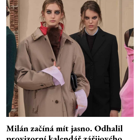
Milán začíná mít jasno. Odhalil
provizorní kalendář zářijového