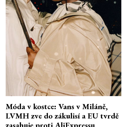
Móda v kostce: Vans v Miláně,
LVMH zve do zákulisí a EU tvrdě
zasahuje proti AliExpressu