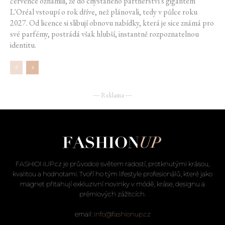
července oznámili, že do chystaného partnerství s gigantem
L'Oréal vstoupí o rok dříve, než plánovali, tedy v půlce roku
2027. Od licence si slibují obnovu nabídky, která je sice známá pro
své parfémy, postrádá však hlubší, instantně rozpoznatelnou
identitu.
― Reklama ―
FASHIONUP.cz je průvodce světem radostí, protknutými krásou,
kvalitou a hodnotami. Tvoří ho tým lifestyle profesionálů, které jako
magnet přitahují exkluzivní novinky v módě, kráse, designu a
prémiových zážitcích.
email:
info@fashionup.cz