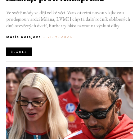
Ve světě módy se dějí velké věci. Vans otevírá novou vlajkovou
prodejnou v srdci Milána, LVMH chystá další ročník oblíbených
dnů otevřených dveří, Burberry hlásí návrat na výsluní díky
generaci Z a Evropská unie udělila rekordní pokutu platformě
Marie Kolajová
-
21. 7. 2026
AliExpress.
ČLÁNEK