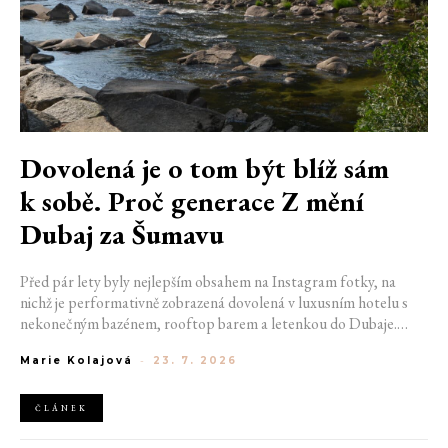
Dovolená je o tom být blíž sám
k sobě. Proč generace Z mění
Dubaj za Šumavu
Před pár lety byly nejlepším obsahem na Instagram fotky, na
nichž je performativně zobrazená dovolená v luxusním hotelu s
nekonečným bazénem, rooftop barem a letenkou do Dubaje.
Dnes sociální sítě zaplavují úplně jiné obrázky. Chata v Jizerských
Marie Kolajová
-
23. 7. 2026
horách. Ranní koupání v lomu. Výlet vlakem na Šumavu.
Nejlepším odpočinkem je jednoduše posedět s kamarády u ohně.
ČLÁNEK