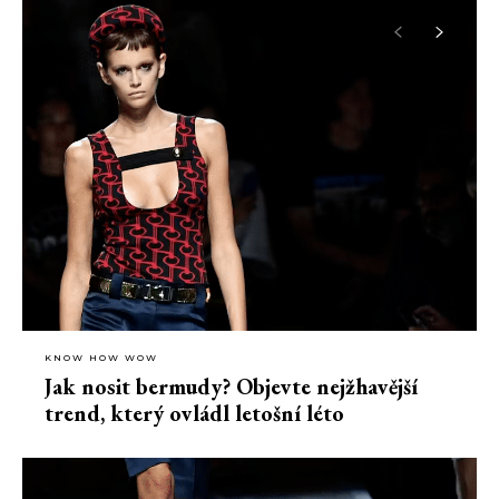
KNOW HOW WOW
Jak nosit bermudy? Objevte nejžhavější
trend, který ovládl letošní léto