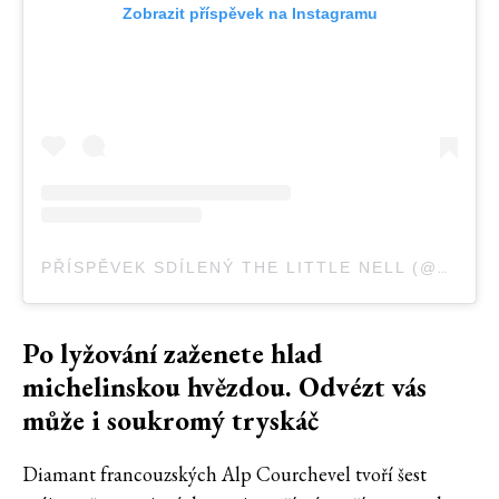
Zobrazit příspěvek na Instagramu
PŘÍSPĚVEK SDÍLENÝ THE LITTLE NELL (@THELITTLENELL)
Po lyžování zaženete hlad
michelinskou hvězdou. Odvézt vás
může i soukromý tryskáč
Diamant francouzských Alp Courchevel tvoří šest