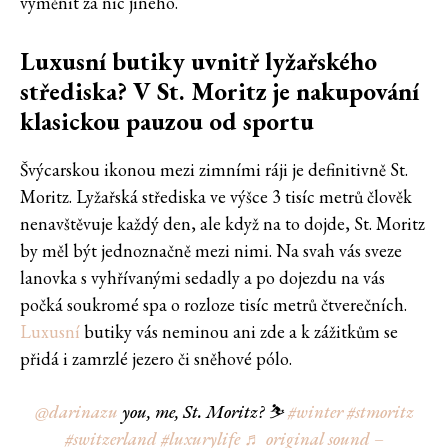
vyměnit za nic jiného.
Luxusní butiky uvnitř lyžařského
střediska? V St. Moritz je nakupování
klasickou pauzou od sportu
Švýcarskou ikonou mezi zimními ráji je definitivně St.
Moritz. Lyžařská střediska ve výšce 3 tisíc metrů člověk
nenavštěvuje každý den, ale když na to dojde, St. Moritz
by měl být jednoznačně mezi nimi. Na svah vás sveze
lanovka s vyhřívanými sedadly a po dojezdu na vás
počká soukromé spa o rozloze tisíc metrů čtverečních.
Luxusní
butiky vás neminou ani zde a k zážitkům se
přidá i zamrzlé jezero či sněhové pólo.
@darinazu
you, me, St. Moritz? ⛷️
#winter
#stmoritz
#switzerland
#luxurylife
♬ original sound –