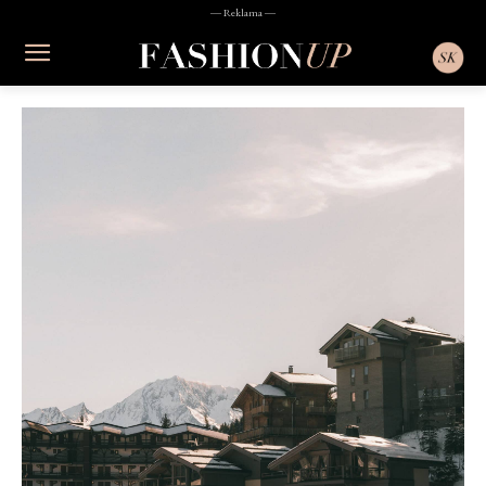
― Reklama ―