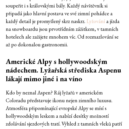
soupeřit i s královskými bály. Každý návštěvník si
připadá jako hlavní postava ve své zimní pohádce a
každý detail je promyšlený skrz naskrz.
Lyžování
a jízda
na snowboardu jsou prvotřídním zážitkem, v tamních
hotelech ale zažijete mnohem víc. Od rozmazlování se
až po dokonalou gastronomii.
Americké Alpy s hollywoodským
nádechem. Lyžařská střediska Aspenu
lákají mimo jiné i na víno
Kdo by neznal Aspen? Ráj lyžařů v americkém
Coloradu představuje ikonu nejen zimního luxusu.
Atmosféra připomínající evropské Alpy se mísí s
hollywoodským leskem a nabízí desítky možností
zdolávání sjezdových tratí. Výhled z tamních vleků patří