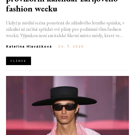
fashion weeku
I když je módní scéna ponořená do zdánlivého letního spánku, v
zákulisí už začíná spřádat své plány pro podzimní vlnu fashion
weeků. Výjimkou není ani italské hlavní město módy, které ve
čtvrtek odhalilo provizorní kalendář chystaných show. Milán od
Kateřina Hlaváčková
-
24. 7. 2026
22. do 28. září přivítá tradiční jména, pozornost však zaměří
především na debut nových kreativních ředitelů značky
Moschino.
ČLÁNEK