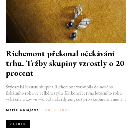
Richemont překonal očekávání
trhu. Tržby skupiny vzrostly o 20
procent
Švýcarská luxusní skupina Richemont vstoupila do nového
fiskálního roku ve velkém stylu. Ke konci června letošního roku
vykázala tržby ve výši 6,3 miliardy eur, což pro skupinu znamená
meziroční růst o 20 %. Tento úspěch ukazuje, že poptávka po
Marie Kolajová
-
20. 7. 2026
luxusním zůstává i přes přetrvávající ekonomickou nejistotu
mimořádně silná
ČLÁNEK