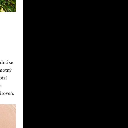
edná se
amotný
bízí
i.
úroveň.