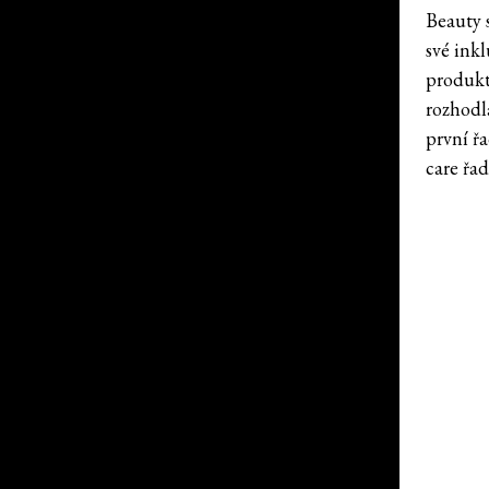
Beauty 
své ink
produkt
rozhodl
první řa
care řad