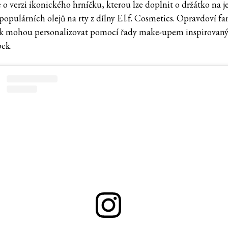
 o verzi ikonického hrníčku, kterou lze doplnit o držátko na j
opulárních olejů na rty z dílny E.l.f. Cosmetics. Opravdoví fa
ak mohou personalizovat pomocí řady make-upem inspirovan
ek.