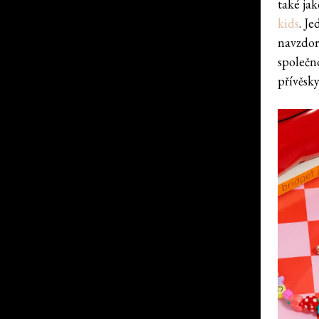
také jak
kids
. J
navzdor
společn
přívěsky