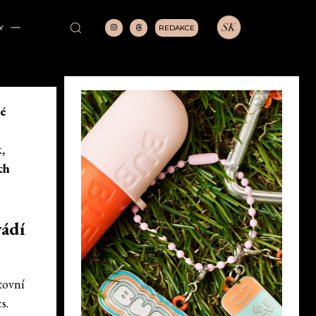
REDAKCE
Y
ré
,
ch
vádí
stovní
s.