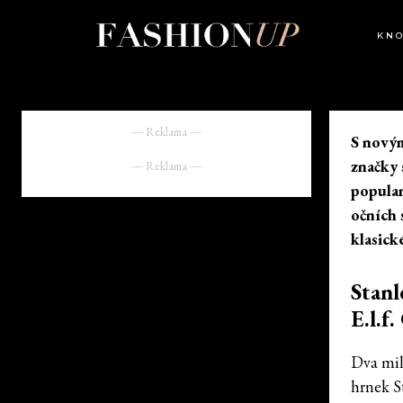
KN
― Reklama ―
S novým
značky 
― Reklama ―
popular
očních 
klasick
Stanl
E.l.f
Dva milá
hrnek St