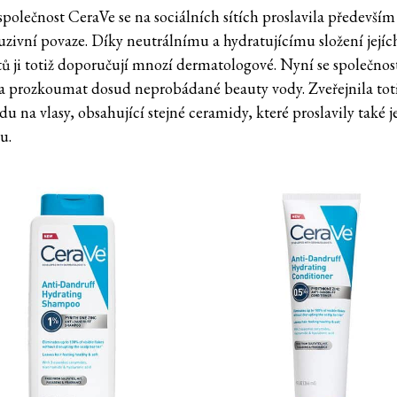
společnost CeraVe se na sociálních sítích proslavila především
luzivní povaze. Díky neutrálnímu a hydratujícímu složení jejíc
ů ji totiž doporučují mnozí dermatologové. Nyní se společnos
a prozkoumat dosud neprobádané beauty vody. Zveřejnila tot
du na vlasy, obsahující stejné ceramidy, které proslavily také je
u.