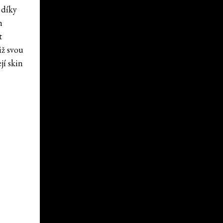
 díky
h
t
iž svou
jí skin