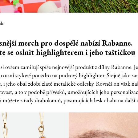
ble
nější merch pro dospělé nabízí Rabanne.
e se oslnit highlighterem i jeho taštičkou
 si ovšem zamilují spíše nejnovější produkt z dílny Rabanne. J
 luxusní stylové pouzdro na pudrový highlighter. Stejně jako s
, i jeho obal zdobí zlaté metalické odlesky. Rovněž on však na
ravost, a to v podobě přívěsků, umožňujících jeho personalizac
si můžete z řady drahokamů, posunujících lesk obalu na další 