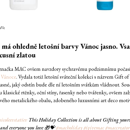
aVe
á ohledně letošní barvy Vánoc jasno. Vsa
xusní zlatou
 značka MAC ovšem navzdory sychravému podzimnímu počas
á
Vánoce
. Vydala totiž letošní sváteční kolekci s názvem Gift of
 jasné, jaký odstín bude dle ní letošním svátkům vládnout. Sou
u klasické rtěnky, oční stíny, řasenky nebo tvářenky, ovšem za
avého metalického obalu, zdobeného luxusními art deco motiv
icoleevstatiev
This Holiday Collection is all about Gifting yours
and everyone you love 🎁💝
#macholiday
#igivemac
#maccreator