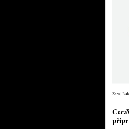
Zdroj: Ra
CeraV
přípr