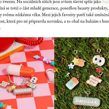
o tweens. Na sociálních sítích jsou ovšem slavní spíše jako
Sep
edná se totiž o část mladé generace, posedlou beauty produkty, 
y svému nízkému věku. Mezi jejich favority patří také zmíněn
ost, která pro ně připravila novinku, a to obal na balzám s hr
.