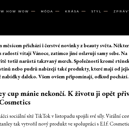
OW HOW WOW
MÓDA
KRÁSA
STYL
ZPRÁV
 měsícem přichází i čerstvé novinky z beauty světa. Někte
s radostí vítají Vánoce, zatímco jiné oslavují samy sebe. Na
itě totiž narůstá takzvaný merch. Společnosti kromě rtěnek
stínů nebo pudrů nabízejí také produkty, které mají od jeji
é nabídky daleko. Všem ovšem připomínají, odkud pochází.
ey cup mánie nekončí. K životu ji opět při
. Cosmetics
čci sociální sítě TikTok v listopadu spojili své síly. Virální ce
anley tak vytvořil nový produkt ve spolupráci s E.l.f. Cosmetic