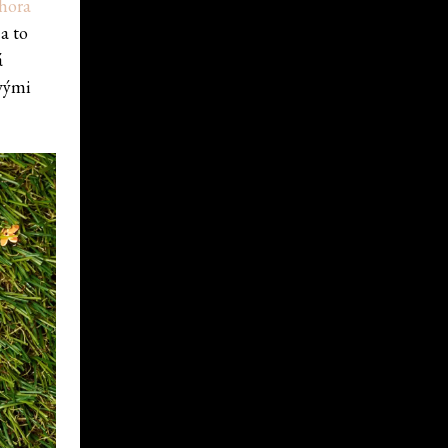
hora
a to
á
avými