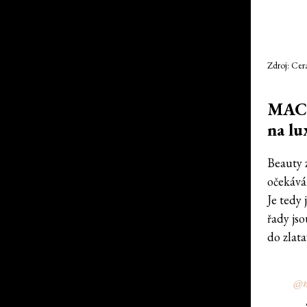
Zdroj: Cer
MAC m
na lu
Beauty
očekáv
Je tedy
řady jso
do zlat
@n