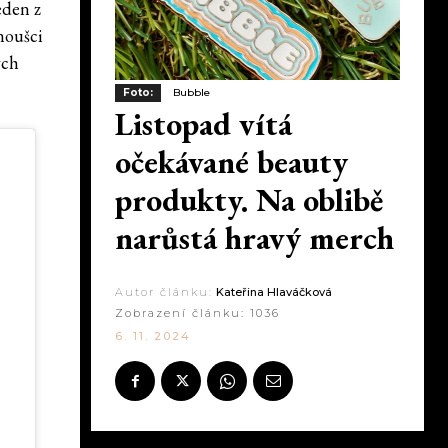
eden z
noušci
ých
Foto:
Bubble
Listopad vítá
očekávané beauty
produkty. Na oblibě
narůstá hravý merch
Autor článku:
Kateřina Hlaváčková
Zobrazení článku:
1036
6. 11. 2024