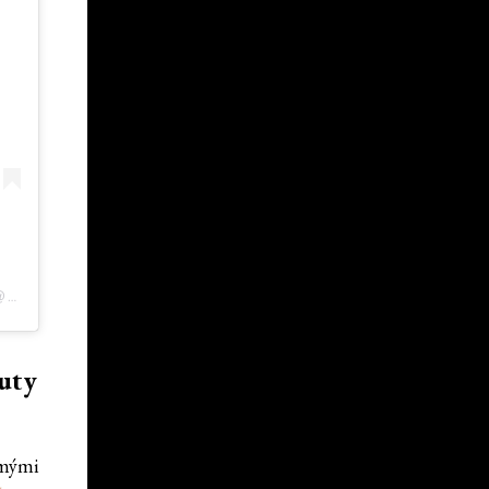
PŘÍSPĚVEK SDÍLENÝ E.L.F. COSMETICS AND SKINCARE (@ELFCOSMETICS)
auty
ámými