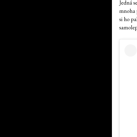
Jedná se
mnoha p
si ho p
samolep