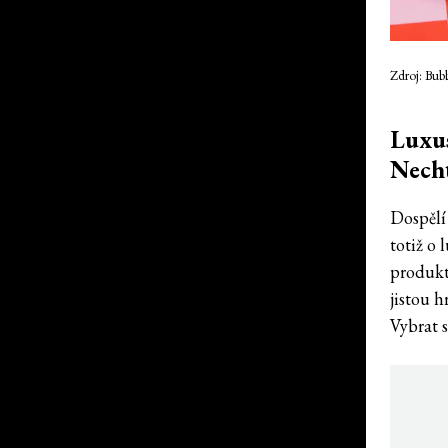
Zdroj: Bub
Luxus
Necht
Dospělí
totiž o
produkt
jistou h
Vybrat 