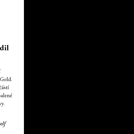
dil
í
 Gold.
částí
balené
y.
elf