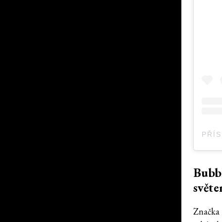
Bubbl
světe
Značka 