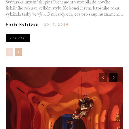
Švýcarská luxusní skupina Richemont vstoupila do nového
fiskálního roku ve velkém stylu. Ke konci června letošního roku
vykázala tržby ve výši 6,3 miliardy eur, což pro skupinu znamená
meziroční růst o 20 %. Tento úspěch ukazuje, že poptávka po
Marie Kolajová
-
20. 7. 2026
luxusním zůstává i přes přetrvávající ekonomickou nejistotu
mimořádně silná
ČLÁNEK