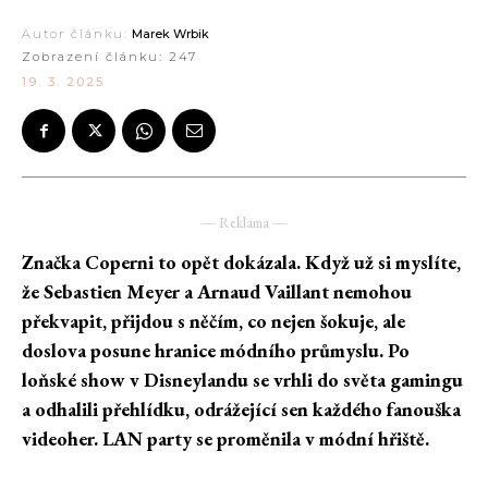
Autor článku:
Marek Wrbik
Zobrazení článku:
247
19. 3. 2025
― Reklama ―
Značka Coperni to opět dokázala. Když už si myslíte,
že Sebastien Meyer a Arnaud Vaillant nemohou
překvapit, přijdou s něčím, co nejen šokuje, ale
doslova posune hranice módního průmyslu. Po
loňské show v Disneylandu se vrhli do světa gamingu
a odhalili přehlídku, odrážející sen každého fanouška
videoher. LAN party se proměnila v módní hřiště.