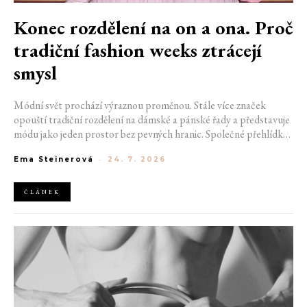
Konec rozdělení na on a ona. Proč
tradiční fashion weeks ztrácejí
smysl
Módní svět prochází výraznou proměnou. Stále více značek
opouští tradiční rozdělení na dámské a pánské řady a představuje
módu jako jeden prostor bez pevných hranic. Společné přehlídky,
propojené kolekce a rostoucí důraz na udržitelnost naznačují, že
Ema Steinerová
-
24. 7. 2026
klasické týdny módy mohou brzy vypadat úplně jinak.
ČLÁNEK