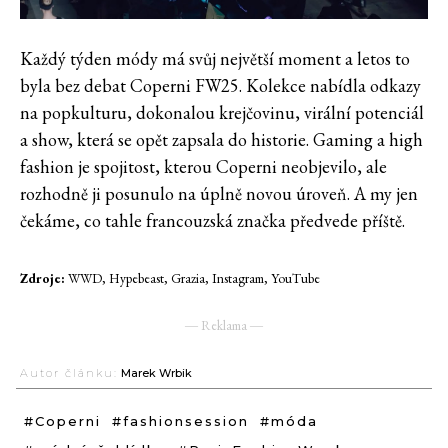
Každý týden módy má svůj největší moment a letos to
byla bez debat Coperni FW25. Kolekce nabídla odkazy
na popkulturu, dokonalou krejčovinu, virální potenciál
a show, která se opět zapsala do historie. Gaming a high
fashion je spojitost, kterou Coperni neobjevilo, ale
rozhodně ji posunulo na úplně novou úroveň. A my jen
čekáme, co tahle francouzská značka předvede příště.
Zdroje:
WWD, Hypebeast, Grazia, Instagram, YouTube
― Reklama ―
Autor článku:
Marek Wrbik
#Coperni
#fashionsession
#móda