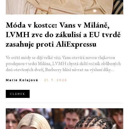
Móda v kostce: Vans v Miláně,
LVMH zve do zákulisí a EU tvrdě
zasahuje proti AliExpressu
Ve světě módy se dějí velké věci. Vans otevírá novou vlajkovou
prodejnou v srdci Milána, LVMH chystá další ročník oblíbených
dnů otevřených dveří, Burberry hlásí návrat na výsluní díky
generaci Z a Evropská unie udělila rekordní pokutu platformě
Marie Kolajová
-
21. 7. 2026
AliExpress.
ČLÁNEK