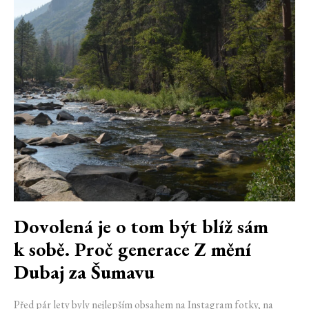
Dovolená je o tom být blíž sám
k sobě. Proč generace Z mění
Dubaj za Šumavu
Před pár lety byly nejlepším obsahem na Instagram fotky, na