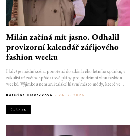
Milán začíná mít jasno. Odhalil
provizorní kalendář zářijového
fashion weeku
I když je módní scéna ponořená do zdánlivého letního spánku, v
zákulisí už začíná spřádat své plány pro podzimní vlnu fashion
weeků. Výjimkou není ani italské hlavní město módy, které ve
čtvrtek odhalilo provizorní kalendář chystaných show. Milán od
Kateřina Hlaváčková
-
24. 7. 2026
22. do 28. září přivítá tradiční jména, pozornost však zaměří
především na debut nových kreativních ředitelů značky
Moschino.
ČLÁNEK