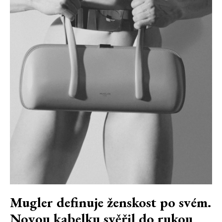
Mugler definuje ženskost po svém.
Novou kabelku svěřil do rukou