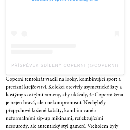
PŘÍSPĚVEK SDÍLENÝ COPERNI (@COPERNI)
Coperni tentokrát vsadil na looky, kombinující sport a
precizní krejčovství. Kolekci otevřely asymetrické šaty a
kostýmy s ostrými rameny, aby ukázaly, že Coperni žena
je nejen hravá, ale i nekompromisní. Nechyběly
přepychové kožené kabáty, kombinované s
neformálními zip-up mikinami, reflektujícími
nesourodý, ale autentický styl gamerů. Vrcholem byly