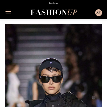
― Reklama ―