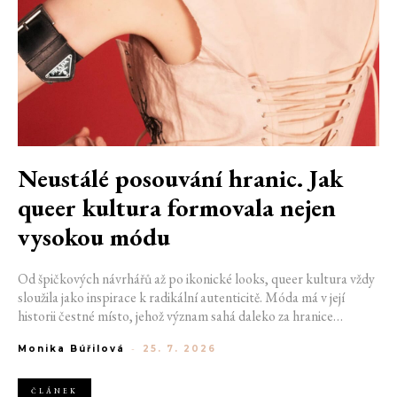
Neustálé posouvání hranic. Jak
queer kultura formovala nejen
vysokou módu
Od špičkových návrhářů až po ikonické looks, queer kultura vždy
sloužila jako inspirace k radikální autenticitě. Móda má v její
historii čestné místo, jehož význam sahá daleko za hranice
estetiky. V dobách, kdy být otevřeně queer znamenalo vystavit se
Monika Búřilová
-
25. 7. 2026
postihům a nebezpečí, fungovalo právě oblečení jako tichý jazyk.
Díky šátku, broži nebo náušnici queer lidé rozpoznali jeden
druhého a díky velkolepé ballroom scéně měli i lidé na okraji
ČLÁNEK