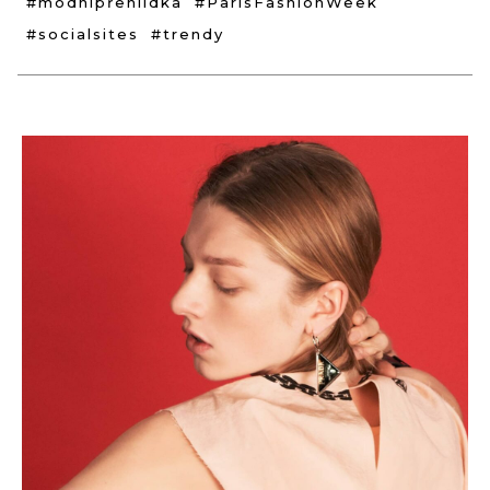
#módnípřehlídka
#ParisFashionWeek
#socialsites
#trendy