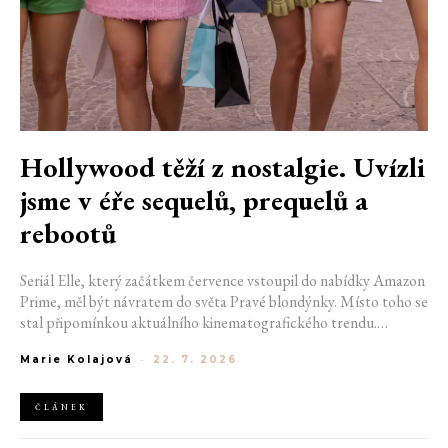
Hollywood těží z nostalgie. Uvízli
jsme v éře sequelů, prequelů a
rebootů
Seriál Elle, který začátkem července vstoupil do nabídky Amazon
Prime, měl být návratem do světa Pravé blondýnky. Místo toho se
stal připomínkou aktuálního kinematografického trendu.
Hollywoodská produkce se dnes točí v nekonečném kruhu.
Marie Kolajová
-
22. 7. 2026
Prequely, sequely, spin-offy i rebooty zaplnily kina i streamovací
platformy natolik, že se originální příběhy stávají pouhou
vzácností. Proč se filmový průmysl tak moc bojí nových nápadů?
ČLÁNEK
A můžeme si za to sami?