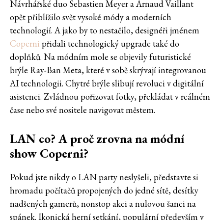
Návrhářské duo Sebastien Meyer a Arnaud Vaillant
opět přiblížilo svět vysoké módy a moderních
technologií. A jako by to nestačilo, designéři jménem
Coperni
přidali technologický upgrade také do
doplňků. Na módním mole se objevily futuristické
brýle Ray-Ban Meta, které v sobě skrývají integrovanou
AI technologii. Chytré brýle slibují revoluci v digitální
asistenci. Zvládnou pořizovat fotky, překládat v reálném
čase nebo své nositele navigovat městem.
LAN co? A proč zrovna na módní
show Coperni?
Pokud jste nikdy o LAN party neslyšeli, představte si
hromadu počítačů propojených do jedné sítě, desítky
nadšených gamerů, nonstop akci a nulovou šanci na
spánek. Ikonická herní setkání, populární především v