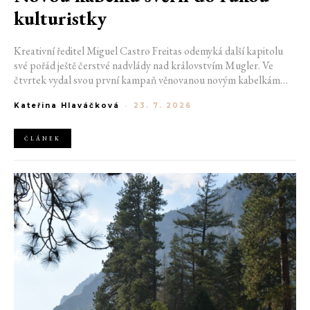
kulturistky
Kreativní ředitel Miguel Castro Freitas odemyká další kapitolu
své pořád ještě čerstvé nadvlády nad královstvím Mugler. Ve
čtvrtek vydal svou první kampaň věnovanou novým kabelkám
Aurora a Lua. Její vizuál hovoří přesně tím jazykem, s nímž návrhář
Kateřina Hlaváčková
-
23. 7. 2026
do módního domu dorazil. Umně mísí výrazy minulosti a dávných
kořenů, zatímco definuje moderní, silnou podobu ženskosti.
ČLÁNEK