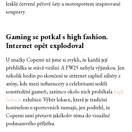
lesklé červené péřové šaty a motosportem inspirované
soupravy.
Gaming se potkal s high fashion.
Internet opět explodoval
U značky Coperni už jsme si zvykli, že každá její
přehlídka se stává virální. A FW25 nebyla výjimkou. Jen
několik hodin po skončení se internet zaplnil záběry z
arény, kde mezi influencery a celebritami seděli
soustředění gameři, zatímco okolo nich probíhala
high
fashion
exhibice. Výběr lokace, která je tradičně
hostitelem e-sportovních turnajů, jen podtrhl, že
Coperni umí přetavit jakékoliv téma do vizuálně
podmanivého příběhu.