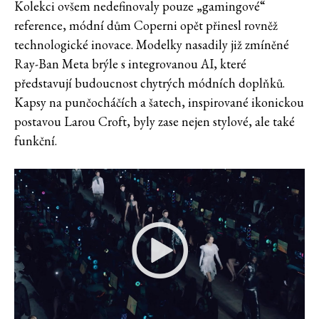
Kolekci ovšem nedefinovaly pouze „gamingové“
reference, módní dům Coperni opět přinesl rovněž
technologické inovace. Modelky nasadily již zmíněné
Ray-Ban Meta brýle s integrovanou AI, které
představují budoucnost chytrých módních doplňků.
Kapsy na punčocháčích a šatech, inspirované ikonickou
postavou Larou Croft, byly zase nejen stylové, ale také
funkční.