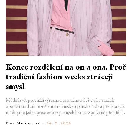
Konec rozdělení na on a ona. Proč
tradiční fashion weeks ztrácejí
smysl
Módní svět prochází výraznou proměnou. Stále více značek
opouští tradiční rozdělení na dámské a pánské řady a představuje
módu jako jeden prostor bez pevných hranic. Společné přehlídky,
propojené kolekce a rostoucí důraz na udržitelnost naznačují, že
Ema Steinerová
-
24. 7. 2026
klasické týdny módy mohou brzy vypadat úplně jinak.