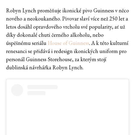
Robyn Lynch proměňuje ikonické pivo Guinness v něco
nového a neokoukaného. Pivovar slaví více než 250 let a
letos dosáhl opravdového vrcholu své popularity, ať už
díky dokonalé chuti černého alkoholu, nebo
úspěšnému seriálu
House of Guinness
. A k této kulturní
renesanci se přidává i redesign ikonických uniform pro
personál Guinness Storehouse, za kterým stojí
dublinská návrhářka Robyn Lynch.