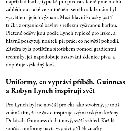
například harfa) typické pro pivovar, které jsme mohli
zahlédnout také ve zmíněném seriálu a kde nám byl
vysvětlen i jejich význam. Mezi hlavní kousky patří
trička z organické bavlny s reflexní vyšívanou harfou.
Pletené oděvy jsou podle Lynch typické pro Irsko, a
hlavně poskytují nositeli při práci co největší pohodlí.
Zástěra byla potištěna sítotiskem pomocí gradientní
techniky, jež napodobuje usazování sklenice piva, a
doplňuje výsledný look.
Uniformy, co vypráví příběh. Guinness
a Robyn Lynch inspirují svět
Pro Lynch byl nejnovější projekt jako stvořený, je totiž
známá tím, že se často inspiruje svými irskými kořeny.
Dokázala Guinness dodat nový, svěží vzhled. Každá
součást uniformy navíc vypráví příběh značky.