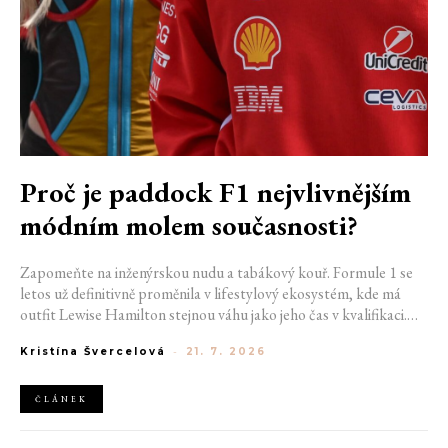
Proč je paddock F1 nejvlivnějším
módním molem současnosti?
Zapomeňte na inženýrskou nudu a tabákový kouř. Formule 1 se
letos už definitivně proměnila v lifestylový ekosystém, kde má
outfit Lewise Hamilton stejnou váhu jako jeho čas v kvalifikaci.
Díky miliardovému spojení s luxusním gigantem LVMH, vlivu
Kristína Švercelová
-
21. 7. 2026
nové generace influencerů a fenoménu manželek a partnerek
závodníků (WAGs) už F1 neprodává jen vteřiny napětí na startu,
ale příslušnost k nejrychlejší fashion komunitě světa. Jak se z
ČLÁNEK
"Racing Core" stala uniforma ulice a proč nás drama v paddocku
baví často i víc než samotné závody?