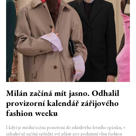
Milán začíná mít jasno. Odhalil
provizorní kalendář zářijového
fashion weeku
I když je módní scéna ponořená do zdánlivého letního spánku, v
zákulisí už začíná spřádat své plány pro podzimní vlnu fashion