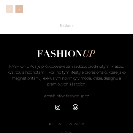
― Reklama ―
FASHIONUP.cz je průvodce světem radostí, protknutými krásou,
kvalitou a hodnotami. Tvoří ho tým lifestyle profesionálů, které jako
magnet přitahují exkluzivní novinky v módě, kráse, designu a
prémiových zážitcích.
email:
info@fashionup.cz
KNOW HOW WOW
MÓDA