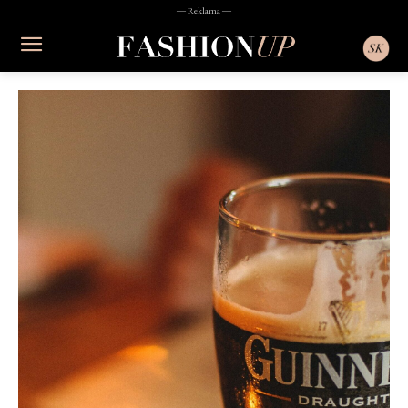
― Reklama ―