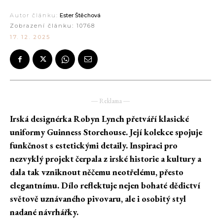
Autor článku:
Ester Štěchová
Zobrazení článku:
10768
17. 12. 2025
― Reklama ―
Irská designérka Robyn Lynch přetváří klasické
uniformy Guinness Storehouse. Její kolekce spojuje
funkčnost s estetickými detaily. Inspiraci pro
nezvyklý projekt čerpala z irské historie a kultury a
dala tak vzniknout něčemu neotřelému, přesto
elegantnímu. Dílo reflektuje nejen bohaté dědictví
světově uznávaného pivovaru, ale i osobitý styl
nadané návrhářky.