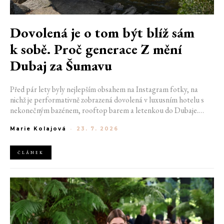
Dovolená je o tom být blíž sám
k sobě. Proč generace Z mění
Dubaj za Šumavu
Před pár lety byly nejlepším obsahem na Instagram fotky, na
nichž je performativně zobrazená dovolená v luxusním hotelu s
nekonečným bazénem, rooftop barem a letenkou do Dubaje.
Dnes sociální sítě zaplavují úplně jiné obrázky. Chata v Jizerských
Marie Kolajová
-
23. 7. 2026
horách. Ranní koupání v lomu. Výlet vlakem na Šumavu.
Nejlepším odpočinkem je jednoduše posedět s kamarády u ohně.
ČLÁNEK