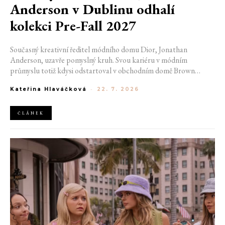
Anderson v Dublinu odhalí
kolekci Pre-Fall 2027
Současný kreativní ředitel módního domu Dior, Jonathan
Anderson, uzavře pomyslný kruh. Svou kariéru v módním
průmyslu totiž kdysi odstartoval v obchodním domě Brown
Thomas v Dublinu. Nyní se do hlavního města Irska navrátí v čele
Kateřina Hlaváčková
-
22. 7. 2026
jedné z největších luxusních značek světa. V prosinci totiž v
prostorách ikonické Trinity College odhalí očekávanou řadu Pre-
Fall 2027.
ČLÁNEK