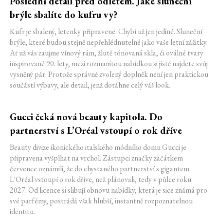
Poslední detail před odletem. Jaké sluneční
brýle sbalíte do kufru vy?
Kufr je sbalený, letenky připravené. Chybí už jen jediné. Sluneční
brýle, které budou stejně nepřehlédnutelné jako vaše letní zážitky.
Ať už vás zaujme vínový rám, žlutě tónovaná skla, či oválné tvary
inspirované 90. lety, mezi rozmanitou nabídkou si jistě najdete svůj
vysněný pár. Protože správně zvolený doplněk není jen praktickou
součástí výbavy, ale detail, jenž dotáhne celý váš look.
Gucci čeká nová beauty kapitola. Do
partnerství s L’Oréal vstoupí o rok dříve
Beauty divize ikonického italského módního domu Gucci je
připravena vyšplhat na vrchol. Zástupci značky začátkem
července oznámili, že do chystaného partnerství s gigantem
L'Oréal vstoupí o rok dříve, než plánovali, tedy v půlce roku
2027. Od licence si slibují obnovu nabídky, která je sice známá pro
své parfémy, postrádá však hlubší, instantně rozpoznatelnou
identitu.