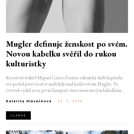
Mugler definuje ženskost po svém.
Novou kabelku svěřil do rukou
kulturistky
Kreativní ředitel Miguel Castro Freitas odemyká další kapitolu
své pořád ještě čerstvé nadvlády nad královstvím Mugler. Ve
čtvrtek vydal svou první kampaň věnovanou novým kabelkám
Aurora a Lua. Její vizuál hovoří přesně tím jazykem, s nímž návrhář
Kateřina Hlaváčková
-
23. 7. 2026
do módního domu dorazil. Umně mísí výrazy minulosti a dávných
kořenů, zatímco definuje moderní, silnou podobu ženskosti.
ČLÁNEK