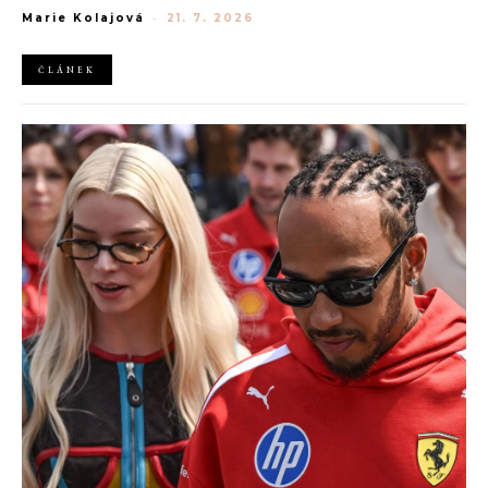
generaci Z a Evropská unie udělila rekordní pokutu platformě
Marie Kolajová
-
21. 7. 2026
AliExpress.
ČLÁNEK