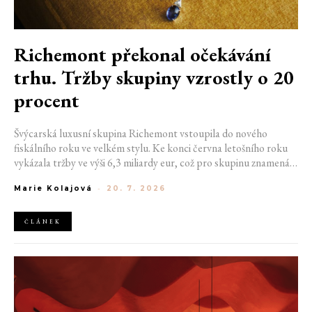
Richemont překonal očekávání
trhu. Tržby skupiny vzrostly o 20
procent
Švýcarská luxusní skupina Richemont vstoupila do nového
fiskálního roku ve velkém stylu. Ke konci června letošního roku
vykázala tržby ve výši 6,3 miliardy eur, což pro skupinu znamená
meziroční růst o 20 %. Tento úspěch ukazuje, že poptávka po
Marie Kolajová
-
20. 7. 2026
luxusním zůstává i přes přetrvávající ekonomickou nejistotu
mimořádně silná
ČLÁNEK