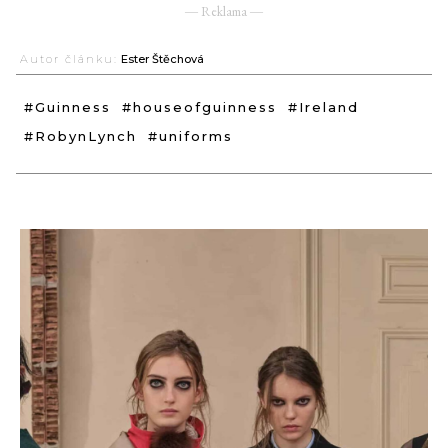
― Reklama ―
Autor článku:
Ester Štěchová
#Guinness
#houseofguinness
#Ireland
#RobynLynch
#uniforms