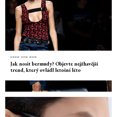
KNOW HOW WOW
Jak nosit bermudy? Objevte nejžhavější
trend, který ovládl letošní léto