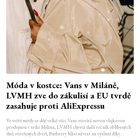
Móda v kostce: Vans v Miláně,
LVMH zve do zákulisí a EU tvrdě
zasahuje proti AliExpressu
Ve světě módy se dějí velké věci. Vans otevírá novou vlajkovou
prodejnou v srdci Milána, LVMH chystá další ročník oblíbených
dnů otevřených dveří, Burberry hlásí návrat na výsluní díky