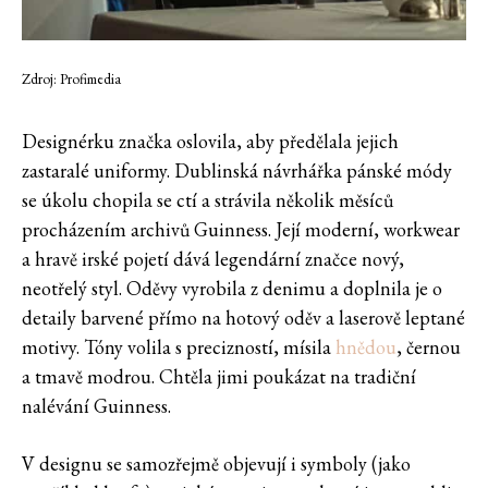
Zdroj: Profimedia
Designérku značka oslovila, aby předělala jejich
zastaralé uniformy. Dublinská návrhářka pánské módy
se úkolu chopila se ctí a strávila několik měsíců
procházením archivů Guinness. Její moderní, workwear
a hravě irské pojetí dává legendární značce nový,
neotřelý styl. Oděvy vyrobila z denimu a doplnila je o
detaily barvené přímo na hotový oděv a laserově leptané
motivy. Tóny volila s precizností, mísila
hnědou
, černou
a tmavě modrou. Chtěla jimi poukázat na tradiční
nalévání Guinness.
V designu se samozřejmě objevují i symboly (jako