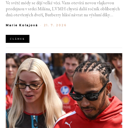
Ve světě módy se dějí velké věci. Vans otevírá novou vlajkovou
prodejnou v srdci Milána, LVMH chystá další ročník oblíbených
dnů otevřených dveří, Burberry hlásí návrat na výsluní díky
generaci Z a Evropská unie udělila rekordní pokutu platformě
Marie Kolajová
-
21. 7. 2026
AliExpress.
ČLÁNEK