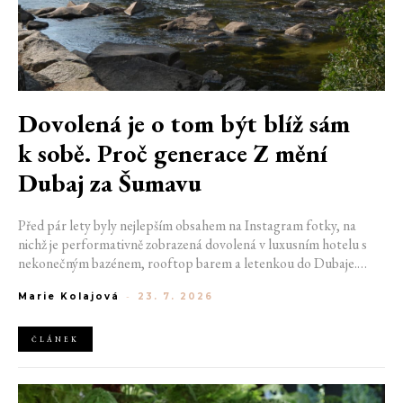
Dovolená je o tom být blíž sám
k sobě. Proč generace Z mění
Dubaj za Šumavu
Před pár lety byly nejlepším obsahem na Instagram fotky, na
nichž je performativně zobrazená dovolená v luxusním hotelu s
nekonečným bazénem, rooftop barem a letenkou do Dubaje.
Dnes sociální sítě zaplavují úplně jiné obrázky. Chata v Jizerských
Marie Kolajová
-
23. 7. 2026
horách. Ranní koupání v lomu. Výlet vlakem na Šumavu.
Nejlepším odpočinkem je jednoduše posedět s kamarády u ohně.
ČLÁNEK