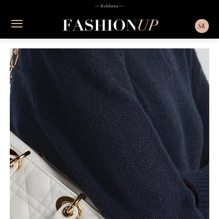
― Reklama ―