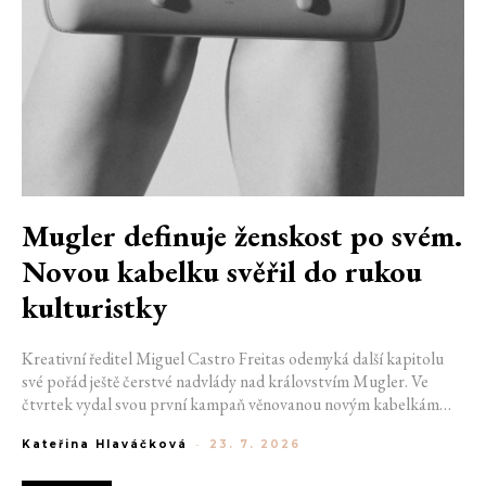
Mugler definuje ženskost po svém.
Novou kabelku svěřil do rukou
kulturistky
Kreativní ředitel Miguel Castro Freitas odemyká další kapitolu
své pořád ještě čerstvé nadvlády nad královstvím Mugler. Ve
čtvrtek vydal svou první kampaň věnovanou novým kabelkám
Aurora a Lua. Její vizuál hovoří přesně tím jazykem, s nímž návrhář
Kateřina Hlaváčková
-
23. 7. 2026
do módního domu dorazil. Umně mísí výrazy minulosti a dávných
kořenů, zatímco definuje moderní, silnou podobu ženskosti.