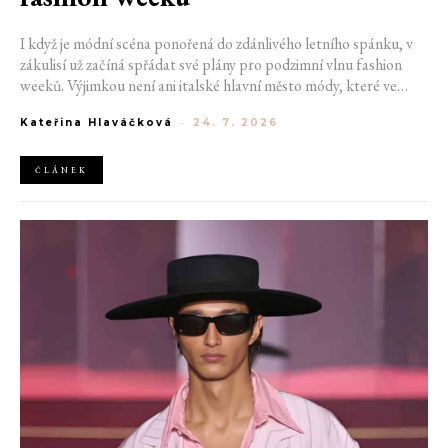
I když je módní scéna ponořená do zdánlivého letního spánku, v
zákulisí už začíná spřádat své plány pro podzimní vlnu fashion
weeků. Výjimkou není ani italské hlavní město módy, které ve
čtvrtek odhalilo provizorní kalendář chystaných show. Milán od
Kateřina Hlaváčková
-
24. 7. 2026
22. do 28. září přivítá tradiční jména, pozornost však zaměří
především na debut nových kreativních ředitelů značky
Moschino.
ČLÁNEK