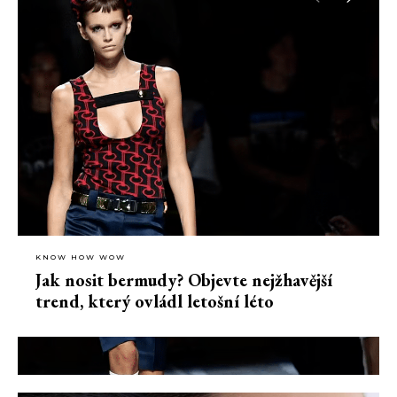
KNOW HOW WOW
Jak nosit bermudy? Objevte nejžhavější
trend, který ovládl letošní léto