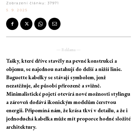
Zobrazení článku:
37971
5. 9. 2025
― Reklama ―
Tašky, které dříve stavěly na pevné konstrukci a
objemu, se najednou natahují do delší a nižší linie.
Baguette kabelky se stávají symbolem, jenž
nezatěžuje, ale působí přirozeně a svižně.
Minimalistické pojetí otevírá nové možnosti stylingu
a zároveň dodává ikonickým modelům čerstvou
energii. Připomíná nám, že krása tkví v detailu, a že i
jednoduchá kabelka může mít proporce hodné složité
architektury.