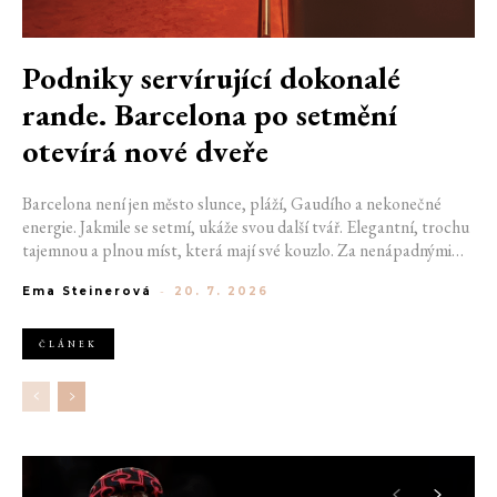
Podniky servírující dokonalé
rande. Barcelona po setmění
otevírá nové dveře
Barcelona není jen město slunce, pláží, Gaudího a nekonečné
energie. Jakmile se setmí, ukáže svou další tvář. Elegantní, trochu
tajemnou a plnou míst, která mají své kouzlo. Za nenápadnými
dveřmi se ukrývají bary, kde se míchají výjimečné koktejly a hraje
Ema Steinerová
-
20. 7. 2026
správná hudba. Pokud hledáte místo na rande, na které budete
oba ještě dlouho vzpomínat, právě ulice španělské metropole vám
mohou pomoct začít psát váš výjimečný příběh. Pokud jste si ještě
ČLÁNEK
nevybrali, kam vyrazit se svou drahou polovičkou, nastává
nejvyšší čas vybrat ten pravý podnik.