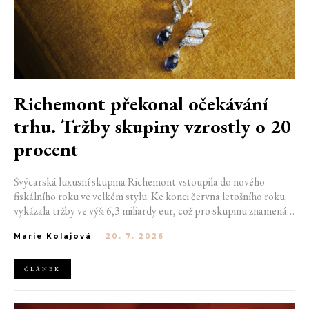
Richemont překonal očekávání
trhu. Tržby skupiny vzrostly o 20
procent
Švýcarská luxusní skupina Richemont vstoupila do nového
fiskálního roku ve velkém stylu. Ke konci června letošního roku
vykázala tržby ve výši 6,3 miliardy eur, což pro skupinu znamená
meziroční růst o 20 %. Tento úspěch ukazuje, že poptávka po
Marie Kolajová
-
20. 7. 2026
luxusním zůstává i přes přetrvávající ekonomickou nejistotu
mimořádně silná
ČLÁNEK