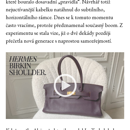
které bouralo dosavadní „pravidla“. Návrhář totiž
nejuctívanější kabelku natáhnul do subtilního,
horizontálního rámce. Dnes se k tomuto momentu
často vracíme, protože předznamenal současný boom. Z
experimentu se stala vize, již o dvě dekády později
přečetla nová generace s naprostou samozřejmostí.