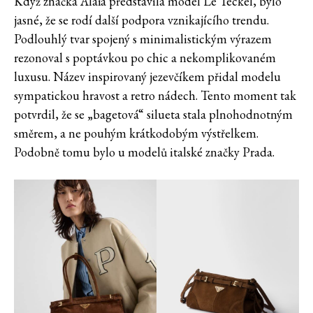
Když značka Alaïa představila model Le Teckel, bylo
jasné, že se rodí další podpora vznikajícího trendu.
Podlouhlý tvar spojený s minimalistickým výrazem
rezonoval s poptávkou po chic a nekomplikovaném
luxusu. Název inspirovaný jezevčíkem přidal modelu
sympatickou hravost a retro nádech. Tento moment tak
potvrdil, že se „bagetová“ silueta stala plnohodnotným
směrem, a ne pouhým krátkodobým výstřelkem.
Podobně tomu bylo u modelů italské značky Prada.