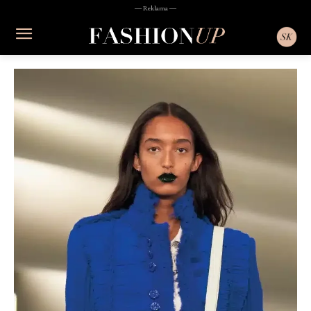
― Reklama ―