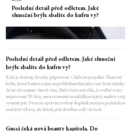
MÓDA
Poslední detail před odletem. Jaké
sluneční brýle sbalíte do kufru vy?
Poslední detail před odletem. Jaké sluneční
brýle sbalíte do kufru vy?
Kufr je sbalený, letenky připravené. Chybí už jen jediné. Sluneční
brýle, které budou stejně nepřehlédnutelné jako vaše letní zážitky.
Ať už vás zaujme vínový rám, žlutě tónovaná skla, či oválné tvary
inspirované 90. lety, mezi rozmanitou nabídkou si jistě najdete svůj
vysněný pár. Protože správně zvolený doplněk není jen praktickou
součástí výbavy, ale detail, jenž dotáhne celý váš look.
Gucci čeká nová beauty kapitola. Do