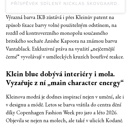
PŘÍSPĚVEK SDÍLENÝ NICKLAS SKOVGAARD (@NICKLASSKOVGAARD)
Výrazná barva IKB zůstává i přes Kleinův patent na
způsob fixace barvy volně použitelným odstínem, na
rozdíl od kontroverzního monopolu současného
britského sochaře Anishe Kapoora na známou barvu
Vantablack. Exkluzivní práva na využití „nejčernější
černé“ vyvolávají v uměleckých kruzích bouřlivé reakce.
Klein blue dobývá interiéry i mola.
Vyzařuje z ní „main character energy“
Kleinova modrá je dodnes inspirací nejen v umění, ale i
v designu a módě. Letos se barva vrátila do centra dění
díky Copenhagen Fashion Week pro jaro a léto 2026.
Objevila se nejen na molech, ale také v ulicích Kodaně.