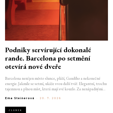
Podniky servírující dokonalé
rande. Barcelona po setmění
otevírá nové dveře
Barcelona není jen město slunce, pláží, Gaudího a nekonečné
energie. Jakmile se setmí, ukáže svou další tvář. Elegantní, trochu
tajemnou a plnou míst, která mají své kouzlo. Za nenápadnými
dveřmi se ukrývají bary, kde se míchají výjimečné koktejly a hraje
Ema Steinerová
-
20. 7. 2026
správná hudba. Pokud hledáte místo na rande, na které budete
oba ještě dlouho vzpomínat, právě ulice španělské metropole vám
mohou pomoct začít psát váš výjimečný příběh. Pokud jste si ještě
ČLÁNEK