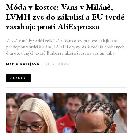
Móda v kostce: Vans v Miláně,
LVMH zve do zákulisí a EU tvrdě
zasahuje proti AliExpressu
Ve světě módy se dějí velké věci. Vans otevírá novou vlajkovou
prodejnou v srdci Milána, LVMH chystá další ročník oblíbených
dnů otevřených dveří, Burberry hlásí návrat na výsluní díky
generaci Z a Evropská unie udělila rekordní pokutu platformě
Marie Kolajová
-
21. 7. 2026
AliExpress.
ČLÁNEK