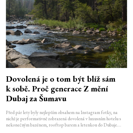
Dovolená je o tom být blíž sám
k sobě. Proč generace Z mění
Dubaj za Šumavu
Před pár lety byly nejlepším obsahem na Instagram fotky, na
nichž je performativně zobrazená dovolená v luxusním hotelu s
nekonečným bazénem, rooftop barem a letenkou do Dubaje.
Dnes sociální sítě zaplavují úplně jiné obrázky. Chata v Jizerských