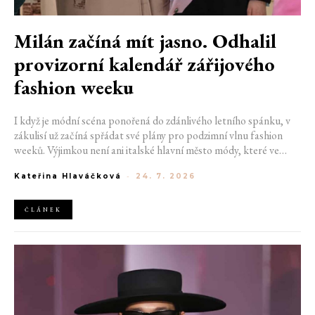
Milán začíná mít jasno. Odhalil
provizorní kalendář zářijového
fashion weeku
I když je módní scéna ponořená do zdánlivého letního spánku, v
zákulisí už začíná spřádat své plány pro podzimní vlnu fashion
weeků. Výjimkou není ani italské hlavní město módy, které ve
čtvrtek odhalilo provizorní kalendář chystaných show. Milán od
Kateřina Hlaváčková
-
24. 7. 2026
22. do 28. září přivítá tradiční jména, pozornost však zaměří
především na debut nových kreativních ředitelů značky
Moschino.
ČLÁNEK