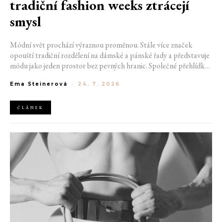
tradiční fashion weeks ztrácejí
smysl
Módní svět prochází výraznou proměnou. Stále více značek
opouští tradiční rozdělení na dámské a pánské řady a představuje
módu jako jeden prostor bez pevných hranic. Společné přehlídky,
propojené kolekce a rostoucí důraz na udržitelnost naznačují, že
Ema Steinerová
-
24. 7. 2026
klasické týdny módy mohou brzy vypadat úplně jinak.
ČLÁNEK