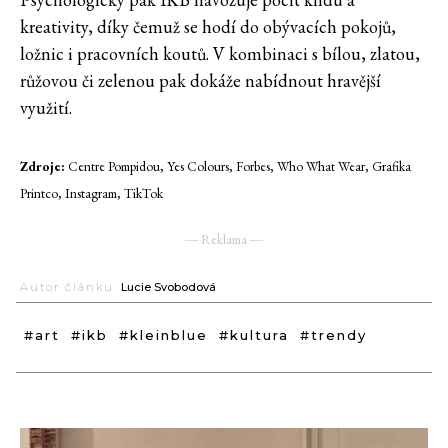
kreativity, díky čemuž se hodí do obývacích pokojů,
ložnic i pracovních koutů. V kombinaci s bílou, zlatou,
růžovou či zelenou pak dokáže nabídnout hravější
využití.
Zdroje:
Centre Pompidou, Yes Colours, Forbes, Who What Wear, Grafika
Printco, Instagram, TikTok
― Reklama ―
Autor článku:
Lucie Svobodová
#art
#ikb
#kleinblue
#kultura
#trendy