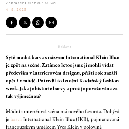
Zobrazení článku:
40309
4. 9. 2025
― Reklama ―
Sytě modrá barva s názvem International Klein Blue
je zpět na scéně. Zatímco letos jsme ji mohli vídat
především v interiérovém designu, příští rok zazáří
opět i v módě. Potvrdil to letošní Kodaňský fashion
week. Jaká je historie barvy a proč je považována za
tak výjimečnou?
Módní i interiérová scéna má nového favorita. Dobývá
je
barva
International Klein Blue (IKB), pojmenovaná
francouzským umělcem Yves Klein v polovině