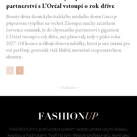
partnerství s L’Oréal vstoupí o rok dříve
Beauty divize ikonického italského módního domu Gucci je
připravena vyšplhat na vrchol. Zástupci značky začátkem
července oznámili, že do chystaného partnerství s gigantem
L'Oréal vstoupí o rok dříve, než plánovali, tedy v půlce roku
2027. Od licence si slibují obnovu nabídky, která je sice známá pro
své parfémy, postrádá však hlubší, instantně rozpoznatelnou
identitu.
― Reklama ―
FASHIONUP.cz je průvodce světem radostí, protknutými krásou,
kvalitou a hodnotami. Tvoří ho tým lifestyle profesionálů, které jako