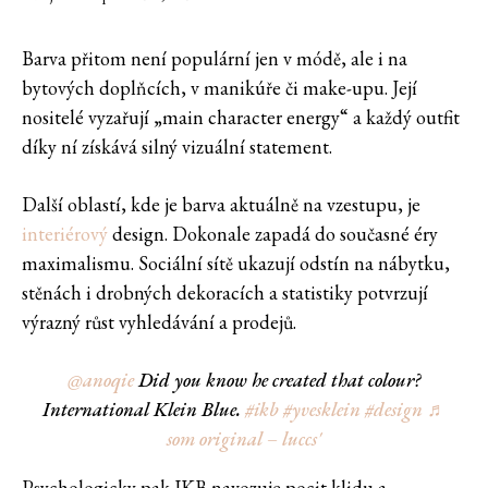
Barva přitom není populární jen v módě, ale i na
bytových doplňcích, v manikúře či make-upu. Její
nositelé vyzařují „main character energy“ a každý outfit
díky ní získává silný vizuální statement.
Další oblastí, kde je barva aktuálně na vzestupu, je
interiérový
design. Dokonale zapadá do současné éry
maximalismu. Sociální sítě ukazují odstín na nábytku,
stěnách i drobných dekoracích a statistiky potvrzují
výrazný růst vyhledávání a prodejů.
@anoqie
Did you know he created that colour?
International Klein Blue.
#ikb
#yvesklein
#design
♬
som original – luccs'
Psychologicky pak IKB navozuje pocit klidu a