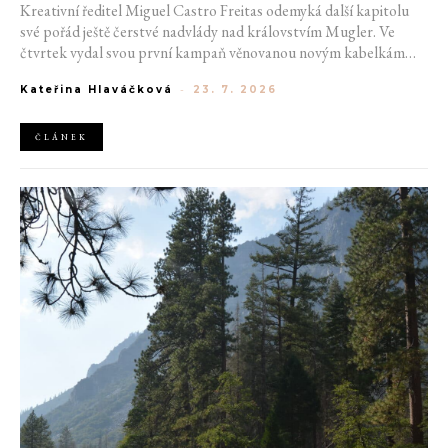
Kreativní ředitel Miguel Castro Freitas odemyká další kapitolu
své pořád ještě čerstvé nadvlády nad královstvím Mugler. Ve
čtvrtek vydal svou první kampaň věnovanou novým kabelkám
Aurora a Lua. Její vizuál hovoří přesně tím jazykem, s nímž návrhář
Kateřina Hlaváčková
-
23. 7. 2026
do módního domu dorazil. Umně mísí výrazy minulosti a dávných
kořenů, zatímco definuje moderní, silnou podobu ženskosti.
ČLÁNEK