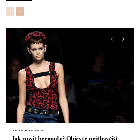
nevybrali, kam vyrazit se svou drahou polovičkou, nastává
nejvyšší čas vybrat ten pravý podnik.
KNOW HOW WOW
Jak nosit bermudy? Objevte nejžhavější