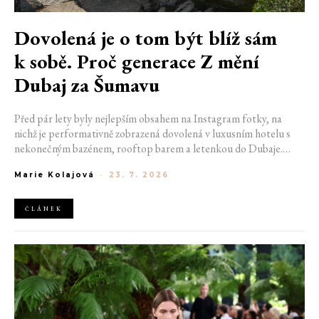
Dovolená je o tom být blíž sám
k sobě. Proč generace Z mění
Dubaj za Šumavu
Před pár lety byly nejlepším obsahem na Instagram fotky, na
nichž je performativně zobrazená dovolená v luxusním hotelu s
nekonečným bazénem, rooftop barem a letenkou do Dubaje.
Dnes sociální sítě zaplavují úplně jiné obrázky. Chata v Jizerských
Marie Kolajová
-
23. 7. 2026
horách. Ranní koupání v lomu. Výlet vlakem na Šumavu.
Nejlepším odpočinkem je jednoduše posedět s kamarády u ohně.
ČLÁNEK