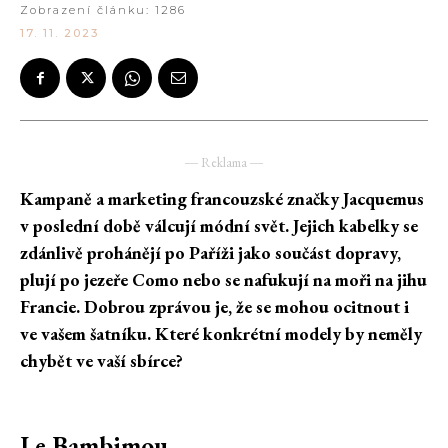
Zobrazení článku:
1286
17. 11. 2023
― Reklama ―
Kampaně a marketing francouzské značky Jacquemus
v poslední době válcují módní svět. Jejich kabelky se
zdánlivě prohánějí po Paříži jako součást dopravy,
plují po jezeře Como nebo se nafukují na moři na jihu
Francie. Dobrou zprávou je, že se mohou ocitnout i
ve vašem šatníku. Které konkrétní modely by neměly
chybět ve vaší sbírce?
Le Bambimou