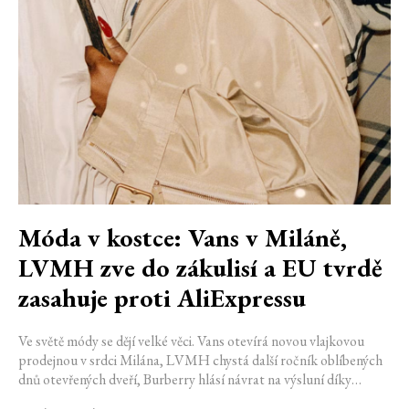
Móda v kostce: Vans v Miláně,
LVMH zve do zákulisí a EU tvrdě
zasahuje proti AliExpressu
Ve světě módy se dějí velké věci. Vans otevírá novou vlajkovou
prodejnou v srdci Milána, LVMH chystá další ročník oblíbených
dnů otevřených dveří, Burberry hlásí návrat na výsluní díky
generaci Z a Evropská unie udělila rekordní pokutu platformě