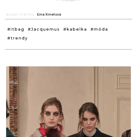
Autor článku:
Ema Kmeťová
#itbag
#Jacquemus
#kabelka
#móda
#trendy