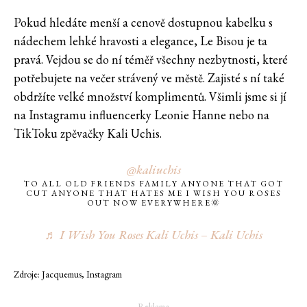
Pokud hledáte menší a cenově dostupnou kabelku s
nádechem lehké hravosti a elegance, Le Bisou je ta
pravá. Vejdou se do ní téměř všechny nezbytnosti, které
potřebujete na večer strávený ve městě. Zajisté s ní také
obdržíte velké množství komplimentů. Všimli jsme si jí
na Instagramu influencerky Leonie Hanne nebo na
TikToku zpěvačky Kali Uchis.
@kaliuchis
TO ALL OLD FRIENDS FAMILY ANYONE THAT GOT
CUT ANYONE THAT HATES ME I WISH YOU ROSES
OUT NOW EVERYWHERE🌞
♬ I Wish You Roses Kali Uchis – Kali Uchis
Zdroje: Jacquemus, Instagram
― Reklama ―