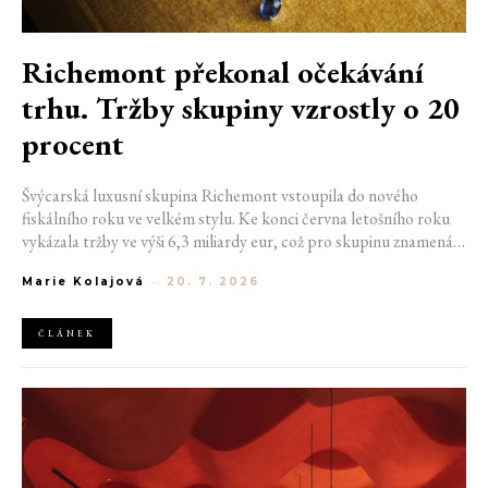
Richemont překonal očekávání
trhu. Tržby skupiny vzrostly o 20
procent
Švýcarská luxusní skupina Richemont vstoupila do nového
fiskálního roku ve velkém stylu. Ke konci června letošního roku
vykázala tržby ve výši 6,3 miliardy eur, což pro skupinu znamená
meziroční růst o 20 %. Tento úspěch ukazuje, že poptávka po
Marie Kolajová
-
20. 7. 2026
luxusním zůstává i přes přetrvávající ekonomickou nejistotu
mimořádně silná
ČLÁNEK