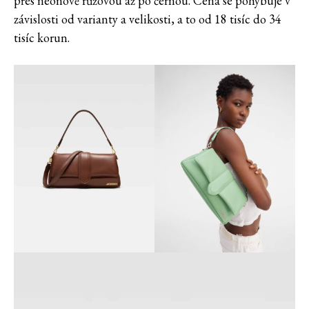
přes neonově růžovou až po černou. Cena se pohybuje v
závislosti od varianty a velikosti, a to od 18 tisíc do 34
tisíc korun.