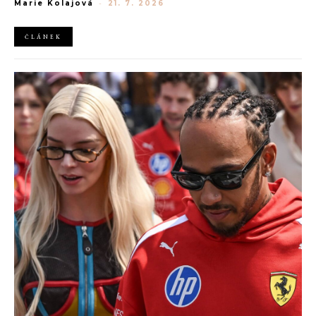
Marie Kolajová
-
21. 7. 2026
AliExpress.
ČLÁNEK