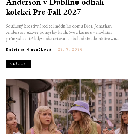
Anderson v Dublinu odhalí
kolekci Pre-Fall 2027
Současný kreativní ředitel módního domu Dior, Jonathan
Anderson, uzavře pomyslný kruh. Svou kariéru v módním
průmyslu totiž kdysi odstartoval v obchodním domě Brown
Thomas v Dublinu. Nyní se do hlavního města Irska navrátí v čele
Kateřina Hlaváčková
-
22. 7. 2026
jedné z největších luxusních značek světa. V prosinci totiž v
prostorách ikonické Trinity College odhalí očekávanou řadu Pre-
Fall 2027.
ČLÁNEK