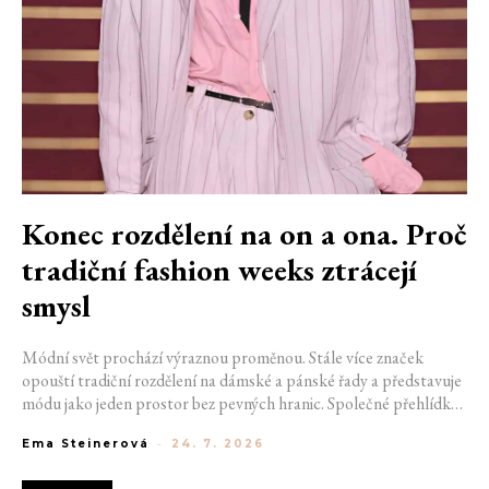
Konec rozdělení na on a ona. Proč
tradiční fashion weeks ztrácejí
smysl
Módní svět prochází výraznou proměnou. Stále více značek
opouští tradiční rozdělení na dámské a pánské řady a představuje
módu jako jeden prostor bez pevných hranic. Společné přehlídky,
propojené kolekce a rostoucí důraz na udržitelnost naznačují, že
Ema Steinerová
-
24. 7. 2026
klasické týdny módy mohou brzy vypadat úplně jinak.