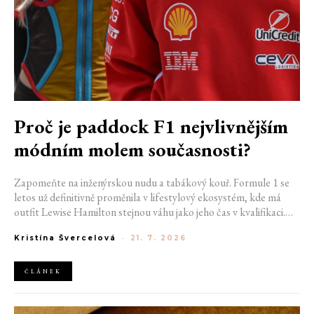
Proč je paddock F1 nejvlivnějším
módním molem současnosti?
Zapomeňte na inženýrskou nudu a tabákový kouř. Formule 1 se
letos už definitivně proměnila v lifestylový ekosystém, kde má
outfit Lewise Hamilton stejnou váhu jako jeho čas v kvalifikaci.
Díky miliardovému spojení s luxusním gigantem LVMH, vlivu
Kristína Švercelová
-
21. 7. 2026
nové generace influencerů a fenoménu manželek a partnerek
závodníků (WAGs) už F1 neprodává jen vteřiny napětí na startu,
ale příslušnost k nejrychlejší fashion komunitě světa. Jak se z
ČLÁNEK
"Racing Core" stala uniforma ulice a proč nás drama v paddocku
baví často i víc než samotné závody?