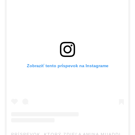
Zobraziť tento príspevok na Instagrame
PRÍSPEVOK, KTORÝ ZDIEĽA AMINA MUADDI 🧚🏽‍♀️ (@AMINAMUADDI)