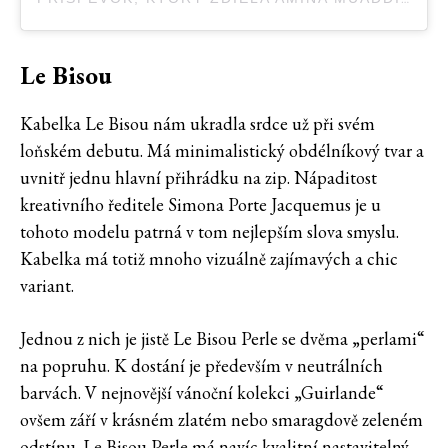
Le Bisou
Kabelka Le Bisou nám ukradla srdce už při svém
loňském debutu. Má minimalistický obdélníkový tvar a
uvnitř jednu hlavní přihrádku na zip. Nápaditost
kreativního ředitele Simona Porte Jacquemus je u
tohoto modelu patrná v tom nejlepším slova smyslu.
Kabelka má totiž mnoho vizuálně zajímavých a chic
variant.
Jednou z nich je jistě Le Bisou Perle se dvěma „perlami“
na popruhu. K dostání je především v neutrálních
barvách. V nejnovější vánoční kolekci „Guirlande“
ovšem září v krásném zlatém nebo smaragdově zeleném
odstínu. Le Bisou Perle má navíc kvalitní nastavitelný