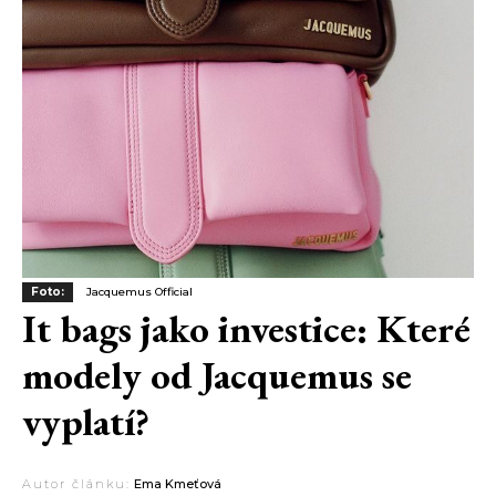
Foto:
Jacquemus Official
It bags jako investice: Které
modely od Jacquemus se
vyplatí?
Autor článku:
Ema Kmeťová