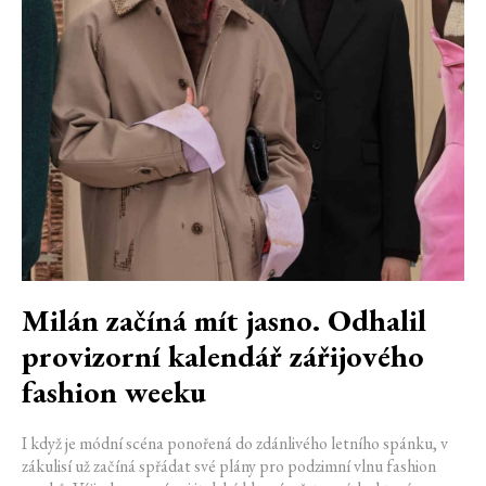
Milán začíná mít jasno. Odhalil
provizorní kalendář zářijového
fashion weeku
I když je módní scéna ponořená do zdánlivého letního spánku, v
zákulisí už začíná spřádat své plány pro podzimní vlnu fashion