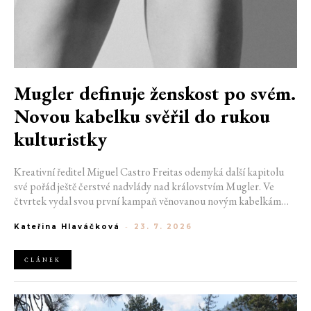
Mugler definuje ženskost po svém.
Novou kabelku svěřil do rukou
kulturistky
Kreativní ředitel Miguel Castro Freitas odemyká další kapitolu
své pořád ještě čerstvé nadvlády nad královstvím Mugler. Ve
čtvrtek vydal svou první kampaň věnovanou novým kabelkám
Aurora a Lua. Její vizuál hovoří přesně tím jazykem, s nímž návrhář
Kateřina Hlaváčková
-
23. 7. 2026
do módního domu dorazil. Umně mísí výrazy minulosti a dávných
kořenů, zatímco definuje moderní, silnou podobu ženskosti.
ČLÁNEK