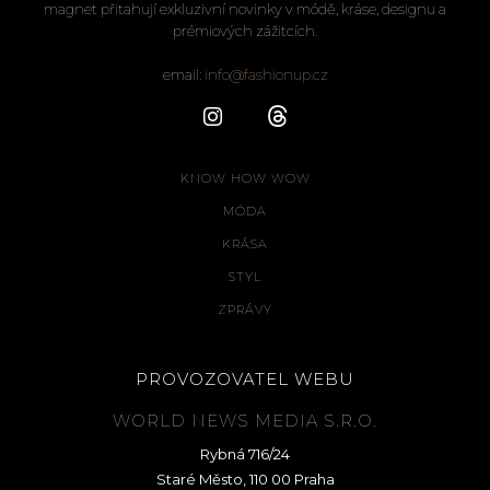
magnet přitahují exkluzivní novinky v módě, kráse, designu a
prémiových zážitcích.
email:
info@fashionup.cz
KNOW HOW WOW
MÓDA
KRÁSA
STYL
ZPRÁVY
PROVOZOVATEL WEBU
WORLD NEWS MEDIA S.R.O.
Rybná 716/24
Staré Město, 110 00 Praha