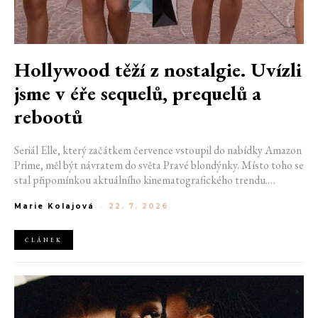
Hollywood těží z nostalgie. Uvízli
jsme v éře sequelů, prequelů a
rebootů
Seriál Elle, který začátkem července vstoupil do nabídky Amazon
Prime, měl být návratem do světa Pravé blondýnky. Místo toho se
stal připomínkou aktuálního kinematografického trendu.
Hollywoodská produkce se dnes točí v nekonečném kruhu.
Marie Kolajová
-
22. 7. 2026
Prequely, sequely, spin-offy i rebooty zaplnily kina i streamovací
platformy natolik, že se originální příběhy stávají pouhou
vzácností. Proč se filmový průmysl tak moc bojí nových nápadů?
ČLÁNEK
A můžeme si za to sami?