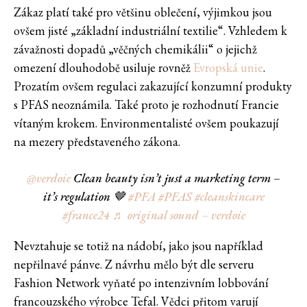
Zákaz platí také pro většinu oblečení, výjimkou jsou
ovšem jisté „základní industriální textilie“. Vzhledem k
závažnosti dopadů „věčných chemikálii“ o jejichž
omezení dlouhodobě usiluje rovněž
Evropská unie
.
Prozatím ovšem regulaci zakazující konzumní produkty
s PFAS neoznámila. Také proto je rozhodnutí Francie
vítaným krokem. Environmentalisté ovšem poukazují
na mezery představeného zákona.
@verdoie
Clean beauty isn’t just a marketing term –
it’s regulation 🤎
#PFA
#PFAS
#cleanskincare
#france24
♬ original sound – verdoie
Nevztahuje se totiž na nádobí, jako jsou například
nepřilnavé pánve. Z návrhu mělo být dle serveru
Fashion Network vyňaté po intenzivním lobbování
francouzského výrobce Tefal. Vědci přitom varují