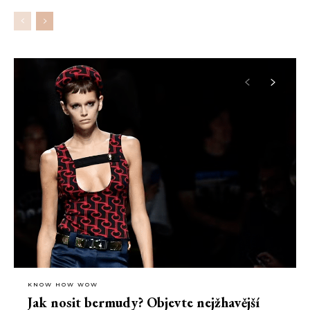
nevybrali, kam vyrazit se svou drahou polovičkou, nastává
nejvyšší čas vybrat ten pravý podnik.
KNOW HOW WOW
Jak nosit bermudy? Objevte nejžhavější