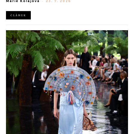
Marie Kolajová
-
23. 7. 2026
horách. Ranní koupání v lomu. Výlet vlakem na Šumavu.
Nejlepším odpočinkem je jednoduše posedět s kamarády u ohně.
ČLÁNEK