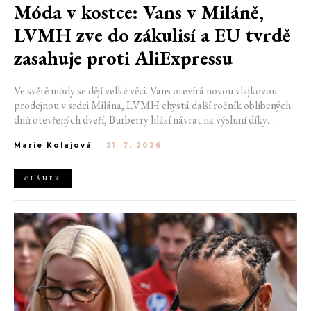
Móda v kostce: Vans v Miláně,
LVMH zve do zákulisí a EU tvrdě
zasahuje proti AliExpressu
Ve světě módy se dějí velké věci. Vans otevírá novou vlajkovou
prodejnou v srdci Milána, LVMH chystá další ročník oblíbených
dnů otevřených dveří, Burberry hlásí návrat na výsluní díky
generaci Z a Evropská unie udělila rekordní pokutu platformě
Marie Kolajová
-
21. 7. 2026
AliExpress.
ČLÁNEK