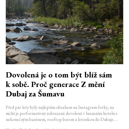
Dovolená je o tom být blíž sám
k sobě. Proč generace Z mění
Dubaj za Šumavu
Před pár lety byly nejlepším obsahem na Instagram fotky, na
nichž je performativně zobrazená dovolená v luxusním hotelu s
nekonečným bazénem, rooftop barem a letenkou do Dubaje.
Dnes sociální sítě zaplavují úplně jiné obrázky. Chata v Jizerských