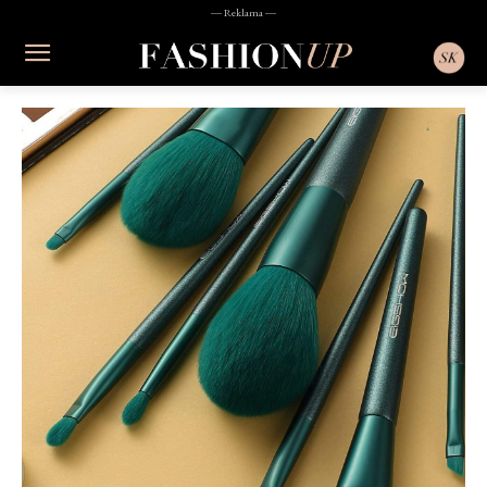
― Reklama ―