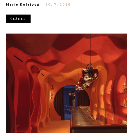
Marie Kolajová
-
20. 7. 2026
luxusním zůstává i přes přetrvávající ekonomickou nejistotu
mimořádně silná
ČLÁNEK