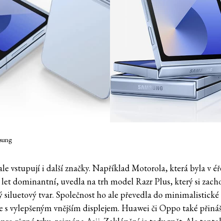
msung
le vstupují i další značky. Například Motorola, která byla v éř
 let dominantní, uvedla na trh model Razr Plus, který si zach
ý siluetový tvar. Společnost ho ale převedla do minimalistické
e s vylepšeným vnějším displejem. Huawei či Oppo také přináš