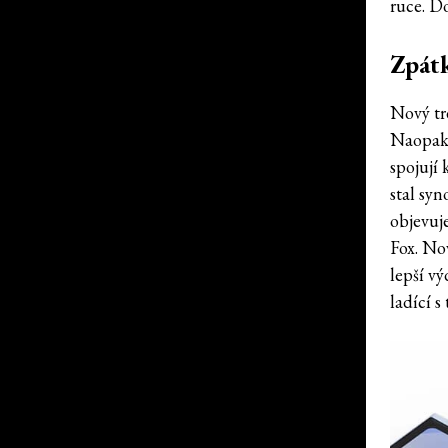
ruce. Do
Zpátk
Nový tre
Naopak.
spojují 
stal sy
objevuj
Fox. No
lepší vý
ladící s