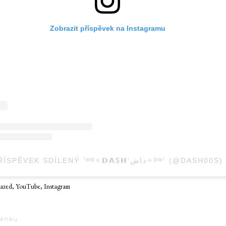
Zobrazit příspěvek na Instagramu
PŘÍSPĚVEK SDÍLENÝ ༺✧𝗗𝗔$𝗛'داش✧༻ (@DASH00S)
zed, YouTube, Instagram
lánku: