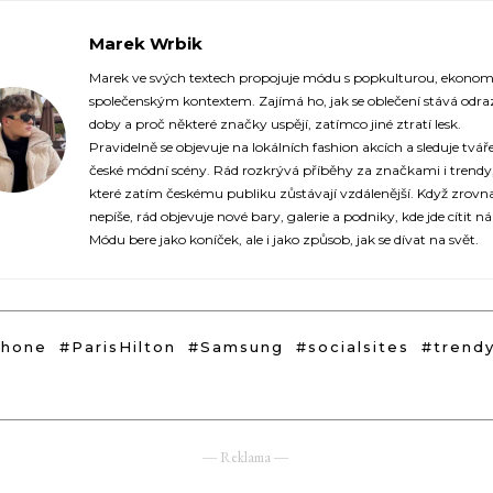
Marek Wrbik
https://fashionup.cz/
Marek ve svých textech propojuje módu s popkulturou, ekonom
společenským kontextem. Zajímá ho, jak se oblečení stává odr
doby a proč některé značky uspějí, zatímco jiné ztratí lesk.
Pravidelně se objevuje na lokálních fashion akcích a sleduje tvář
české módní scény. Rád rozkrývá příběhy za značkami i trendy
které zatím českému publiku zůstávají vzdálenější. Když zrovn
nepíše, rád objevuje nové bary, galerie a podniky, kde jde cítit n
Módu bere jako koníček, ale i jako způsob, jak se dívat na svět.
Phone
#ParisHilton
#Samsung
#socialsites
#trend
― Reklama ―