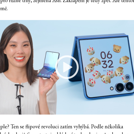
ro různé trhy, zejména Asii. Zaklápění je tedy zpět. Ale tento
rmě.
ple? Ten se flipové revoluci zatím vyhýbá. Podle několika