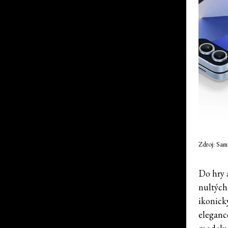
Zdroj: Sa
Do hry a
nultých
ikonick
eleganc