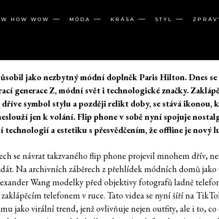
OW HOW WOW
MÓDA
KRÁSA
STYL
ZPRÁV
ůsobil jako nezbytný módní doplněk Paris Hilton. Dnes se
ací generace Z, módní svět i technologické značky. Zakláp
, dříve symbol stylu a později relikt doby, se stává ikonou, 
eslouží jen k volání. Flip phone v sobě nyní spojuje nostalg
 technologií a estetiku s přesvědčením, že offline je nový l
ch se návrat takzvaného flip phone projevil mnohem dřív, ne
dát. Na archivních záběrech z přehlídek módních domů jako
exander Wang modelky před objektivy fotografů ladně telefo
 zaklápěcím telefonem v ruce. Tato videa se nyní šíří na TikT
mu jako virální trend, jenž ovlivňuje nejen outfity, ale i to, co 