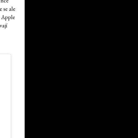
chce
 se ale
k Apple
vají