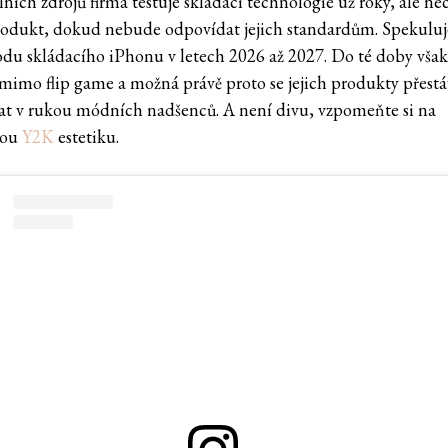
lních zdrojů firma testuje skládací technologie už roky, ale ne
rodukt, dokud nebude odpovídat jejich standardům. Spekuluje
odu skládacího iPhonu v letech 2026 až 2027. Do té doby vša
 mimo flip game a možná právě proto se jejich produkty přestá
at v rukou módních nadšenců. A není divu, vzpomeňte si na
nou
Y2K
estetiku.