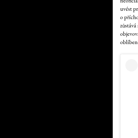
neoficiá
uvést p
o přích
zůstává
objevov
oblíbe