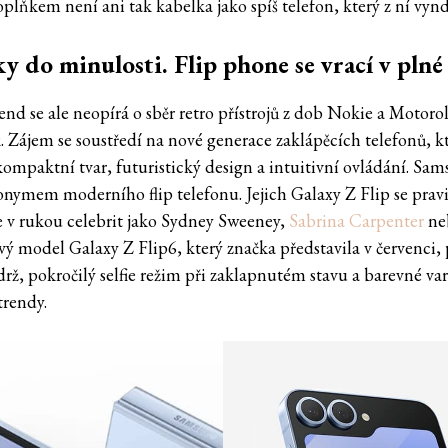
plňkem není ani tak kabelka jako spíš telefon, který z ní vynd
y do minulosti. Flip phone se vrací v plné 
nd se ale neopírá o sběr retro přístrojů z dob Nokie a Motorol
 Zájem se soustředí na nové generace zaklápěcích telefonů, k
kompaktní tvar, futuristický design a intuitivní ovládání. Sam
nonymem moderního flip telefonu. Jejich Galaxy Z Flip se prav
e v rukou celebrit jako Sydney Sweeney,
Sabrina Carpenter
neb
vý model Galaxy Z Flip6, který značka představila v červenci, 
drž, pokročilý selfie režim při zaklapnutém stavu a barevné va
 trendy.