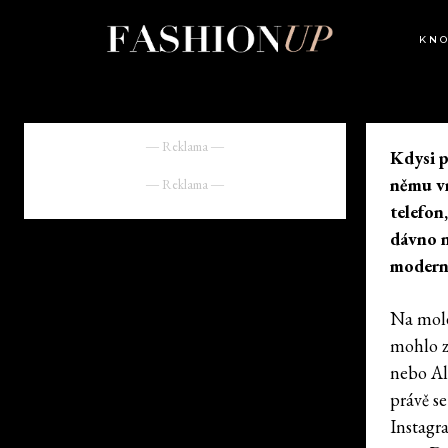
KN
― Reklama ―
Kdysi p
němu vr
― Reklama ―
telefon
dávno n
moderní
Na mole
mohlo z
nebo Al
právě se
Instagra