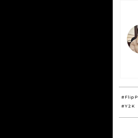
#Flip
#Y2K