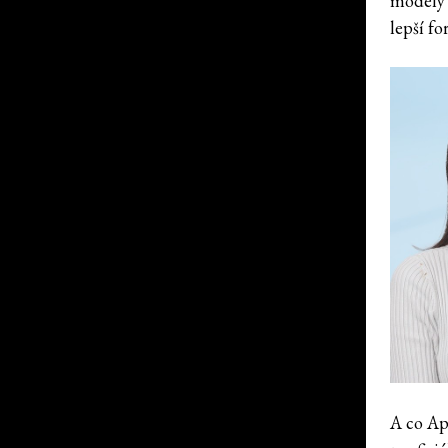
modely p
lepší fo
A co Ap