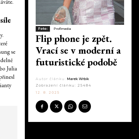
áváte.
síle
Foto:
Profimedia
y.
Flip phone je zpět.
teré
Vrací se v moderní a
sung se
futuristické podobě
idelně
o Julia
přinesl
Autor článku:
Marek Wrbik
rianty
Zobrazení článku:
25484
12. 8. 2025