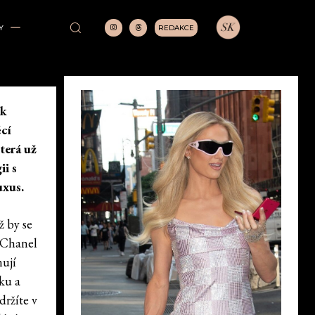
REDAKCE
Y
 k
ěcí
která už
ii s
uxus.
ž by se
 Chanel
nují
oku a
držíte v