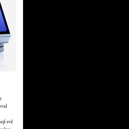
e
oval
ejí své