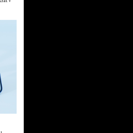
krát v