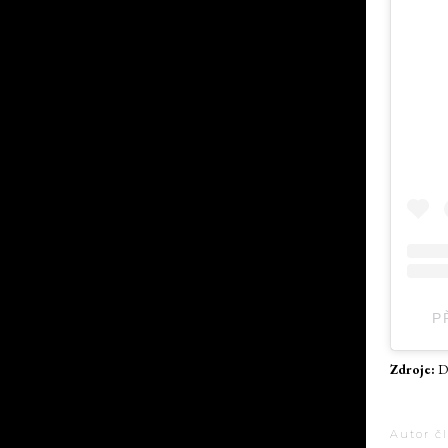
Zdroje:
Da
Autor č