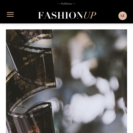
― Reklama ―