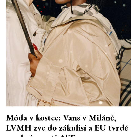
Móda v kostce: Vans v Miláně,
LVMH zve do zákulisí a EU tvrdě