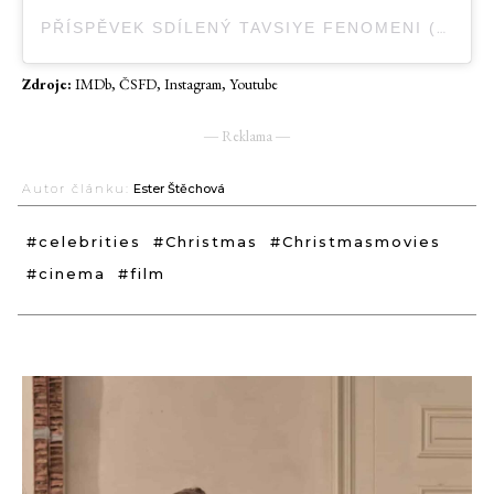
PŘÍSPĚVEK SDÍLENÝ TAVSIYE FENOMENI (@TAVSIYEFENOMENI)
Zdroje:
IMDb, ČSFD, Instagram, Youtube
― Reklama ―
Autor článku:
Ester Štěchová
#celebrities
#Christmas
#Christmasmovies
#cinema
#film