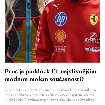
Proč je paddock F1 nejvlivnějším
módním molem současnosti?
Zapomeňte na inženýrskou nudu a tabákový kouř. Formule 1 se
letos už definitivně proměnila v lifestylový ekosystém, kde má
outfit Lewise Hamilton stejnou váhu jako jeho čas v kvalifikaci.
Díky miliardovému spojení s luxusním gigantem LVMH, vlivu