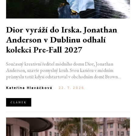
Dior vyráží do Irska. Jonathan
Anderson v Dublinu odhalí
kolekci Pre-Fall 2027
Současný kreativní ředitel módního domu Dior, Jonathan
Anderson, uzavře pomyslný kruh. Svou kariéru v módním
průmyslu totiž kdysi odstartoval v obchodním domě Brown
Thomas v Dublinu. Nyní se do hlavního města Irska navrátí v čele
Kateřina Hlaváčková
-
22. 7. 2026
jedné z největších luxusních značek světa. V prosinci totiž v
prostorách ikonické Trinity College odhalí očekávanou řadu Pre-
Fall 2027.
ČLÁNEK