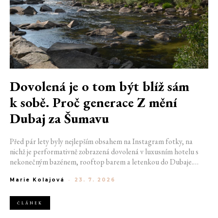
Dovolená je o tom být blíž sám
k sobě. Proč generace Z mění
Dubaj za Šumavu
Před pár lety byly nejlepším obsahem na Instagram fotky, na
nichž je performativně zobrazená dovolená v luxusním hotelu s
nekonečným bazénem, rooftop barem a letenkou do Dubaje.
Dnes sociální sítě zaplavují úplně jiné obrázky. Chata v Jizerských
Marie Kolajová
-
23. 7. 2026
horách. Ranní koupání v lomu. Výlet vlakem na Šumavu.
Nejlepším odpočinkem je jednoduše posedět s kamarády u ohně.
ČLÁNEK