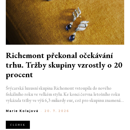
Richemont překonal očekávání
trhu. Tržby skupiny vzrostly o 20
procent
Švýcarská luxusní skupina Richemont vstoupila do nového
fiskálního roku ve velkém stylu. Ke konci června letošního roku
vykázala tržby ve výši 6,3 miliardy eur, což pro skupinu znamená
meziroční růst o 20 %. Tento úspěch ukazuje, že poptávka po
Marie Kolajová
-
20. 7. 2026
luxusním zůstává i přes přetrvávající ekonomickou nejistotu
mimořádně silná
ČLÁNEK