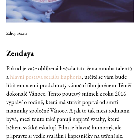
Zdroj: Pexels
Zendaya
Pokud je vaše oblíbená hvězda tato žena mnoha talentů
a
hlavní postava seriálu Euphoria
, určitě se vám bude
líbit emocemi prodchnutý vánoční film jménem Téměř
dokonalé Vánoce. Tento poutavý snímek z roku 2016
vypráví o rodině, která má strávit poprvé od smrti
maminky společné Vánoce. A jak to tak mezi rodinami
bývá, mezi touto také panují napjaté vztahy, které
během svátků eskalují. Film je hlavně humorný, ale
připravte si vedle svařáku i kapesníčky na utření slz.