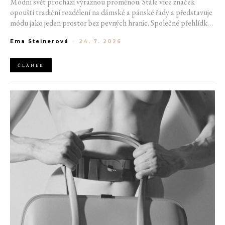
Módní svět prochází výraznou proměnou. Stále více značek
opouští tradiční rozdělení na dámské a pánské řady a představuje
módu jako jeden prostor bez pevných hranic. Společné přehlídky,
propojené kolekce a rostoucí důraz na udržitelnost naznačují, že
Ema Steinerová
-
24. 7. 2026
klasické týdny módy mohou brzy vypadat úplně jinak.
ČLÁNEK