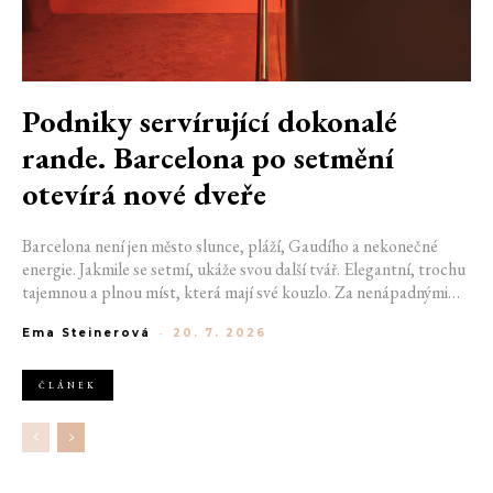
Podniky servírující dokonalé
rande. Barcelona po setmění
otevírá nové dveře
Barcelona není jen město slunce, pláží, Gaudího a nekonečné
energie. Jakmile se setmí, ukáže svou další tvář. Elegantní, trochu
tajemnou a plnou míst, která mají své kouzlo. Za nenápadnými
dveřmi se ukrývají bary, kde se míchají výjimečné koktejly a hraje
Ema Steinerová
-
20. 7. 2026
správná hudba. Pokud hledáte místo na rande, na které budete
oba ještě dlouho vzpomínat, právě ulice španělské metropole vám
mohou pomoct začít psát váš výjimečný příběh. Pokud jste si ještě
ČLÁNEK
nevybrali, kam vyrazit se svou drahou polovičkou, nastává
nejvyšší čas vybrat ten pravý podnik.