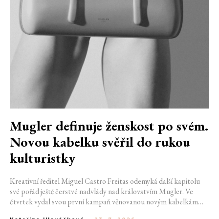
Mugler definuje ženskost po svém.
Novou kabelku svěřil do rukou
kulturistky
Kreativní ředitel Miguel Castro Freitas odemyká další kapitolu
své pořád ještě čerstvé nadvlády nad královstvím Mugler. Ve
čtvrtek vydal svou první kampaň věnovanou novým kabelkám
Aurora a Lua. Její vizuál hovoří přesně tím jazykem, s nímž návrhář