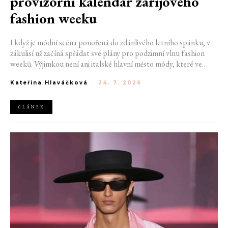
provizorní kalendář zářijového
fashion weeku
I když je módní scéna ponořená do zdánlivého letního spánku, v
zákulisí už začíná spřádat své plány pro podzimní vlnu fashion
weeků. Výjimkou není ani italské hlavní město módy, které ve
čtvrtek odhalilo provizorní kalendář chystaných show. Milán od
Kateřina Hlaváčková
-
24. 7. 2026
22. do 28. září přivítá tradiční jména, pozornost však zaměří
především na debut nových kreativních ředitelů značky
Moschino.
ČLÁNEK