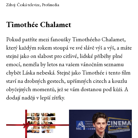
Zdroj: Česká televize, Profimedia
Timothée Chalamet
Pokud patříte mezi fanoušky Timothéeho Chalamet,
který každým rokem stoupá ve své slávě výš a výš, a máte
stejně jako on slabost pro citlivé, lidské příběhy plné
emocí, neměla by letos na vašem vánočním seznamu
chybět Láska nebeská. Stejně jako Timothée i tento film
staví na drobných gestech, upřímných citech a kouzlu
obyčejných momentů, jež se vám dostanou pod kůži. A
dodají naději v lepší zítřky.