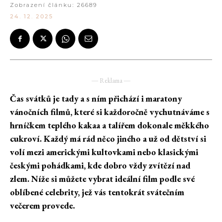
Zobrazení článku:
26689
24. 12. 2025
― Reklama ―
Čas svátků je tady a s ním přichází i maratony
vánočních filmů, které si každoročně vychutnáváme s
hrníčkem teplého kakaa a talířem dokonale měkkého
cukroví. Každý má rád něco jiného a už od dětství si
volí mezi americkými kultovkami nebo klasickými
českými pohádkami, kde dobro vždy zvítězí nad
zlem. Níže si můžete vybrat ideální film podle své
oblíbené celebrity, jež vás tentokrát svátečním
večerem provede.