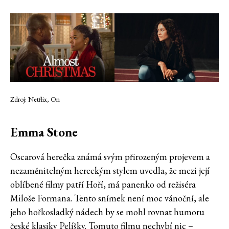
Zdroj: Netflix, On
Emma Stone
Oscarová herečka známá svým přirozeným projevem a
nezaměnitelným hereckým stylem uvedla, že mezi její
oblíbené filmy patří Hoří, má panenko od režiséra
Miloše Formana. Tento snímek není moc vánoční, ale
jeho hořkosladký nádech by se mohl rovnat humoru
české klasiky Pelíšky. Tomuto filmu nechybí nic –