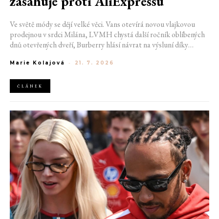
zasahuje proti AliExpressu
Ve světě módy se dějí velké věci. Vans otevírá novou vlajkovou
prodejnou v srdci Milána, LVMH chystá další ročník oblíbených
dnů otevřených dveří, Burberry hlásí návrat na výsluní díky
generaci Z a Evropská unie udělila rekordní pokutu platformě
Marie Kolajová
-
21. 7. 2026
AliExpress.
ČLÁNEK