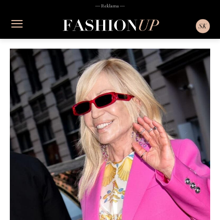
― Reklama ―