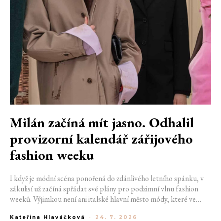
Milán začíná mít jasno. Odhalil
provizorní kalendář zářijového
fashion weeku
I když je módní scéna ponořená do zdánlivého letního spánku, v
zákulisí už začíná spřádat své plány pro podzimní vlnu fashion
weeků. Výjimkou není ani italské hlavní město módy, které ve
čtvrtek odhalilo provizorní kalendář chystaných show. Milán od
Kateřina Hlaváčková
-
24. 7. 2026
22. do 28. září přivítá tradiční jména, pozornost však zaměří