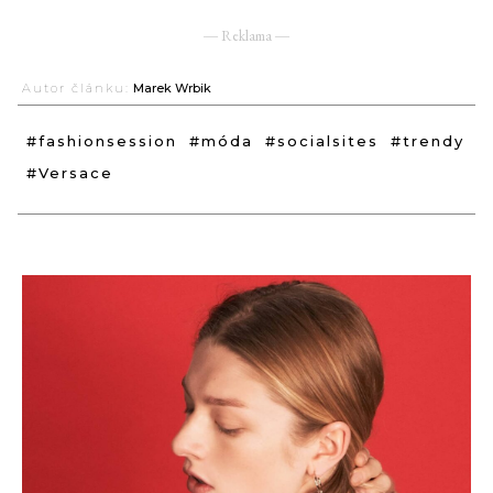
― Reklama ―
Autor článku:
Marek Wrbik
#fashionsession
#móda
#socialsites
#trendy
#Versace