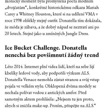
Ikonický moment byla promyšlená pocta módním
„dvojčatům“, konkrétně historickému odkazu Mariah
Carey a Whitney Houston, které si na udílení VMA v
roce 1998 oblékly stejný outfit. Donatella tím dokázala,
že móda je zábava, a že dobrý nápad se neztratí ani po
20 letech. Stejně jako u zmíněných Jungle Dress.
Ice Bucket Challenge. Donatella
nenechá bez povšimnutí žádný trend
Léto 2014. Internet plní videa lidí, kteří na sebe lijí
kbelíky ledové vody, aby podpořili výzkum ALS.
Donatella Versace nemohla zůstat stranou a svůj vstup
pojala ve velkém stylu. Obklopená dvěma modely se
nechala polívat vodou z antických amfor. Před
samotným aktem prohlásila: „Nejsem tu jen proto,
abych si zničila make-up. Prosím, přispějte na ALS.“