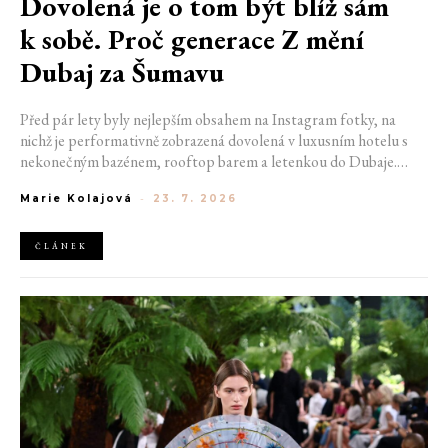
Dovolená je o tom být blíž sám
k sobě. Proč generace Z mění
Dubaj za Šumavu
Před pár lety byly nejlepším obsahem na Instagram fotky, na
nichž je performativně zobrazená dovolená v luxusním hotelu s
nekonečným bazénem, rooftop barem a letenkou do Dubaje.
Dnes sociální sítě zaplavují úplně jiné obrázky. Chata v Jizerských
Marie Kolajová
-
23. 7. 2026
horách. Ranní koupání v lomu. Výlet vlakem na Šumavu.
Nejlepším odpočinkem je jednoduše posedět s kamarády u ohně.
ČLÁNEK