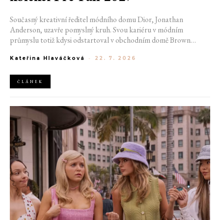
Současný kreativní ředitel módního domu Dior, Jonathan
Anderson, uzavře pomyslný kruh. Svou kariéru v módním
průmyslu totiž kdysi odstartoval v obchodním domě Brown
Thomas v Dublinu. Nyní se do hlavního města Irska navrátí v čele
Kateřina Hlaváčková
-
22. 7. 2026
jedné z největších luxusních značek světa. V prosinci totiž v
prostorách ikonické Trinity College odhalí očekávanou řadu Pre-
Fall 2027.
ČLÁNEK