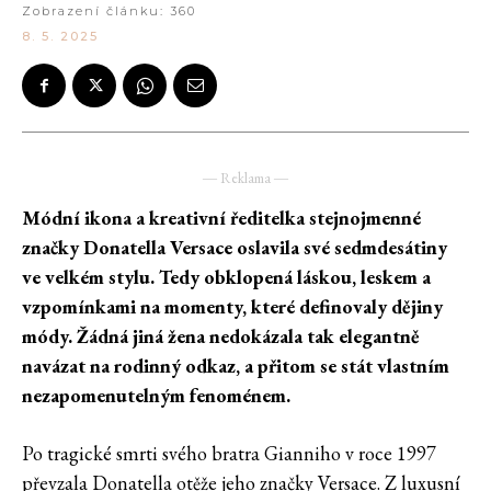
Zobrazení článku:
360
8. 5. 2025
― Reklama ―
Módní ikona a kreativní ředitelka stejnojmenné
značky
Donatella Versace
oslavila své sedmdesátiny
ve velkém stylu. Tedy obklopená láskou, leskem a
vzpomínkami na momenty, které definovaly dějiny
módy. Žádná jiná žena nedokázala tak elegantně
navázat na rodinný odkaz, a přitom se stát vlastním
nezapomenutelným fenoménem.
Po tragické smrti svého bratra Gianniho v roce 1997
převzala Donatella otěže jeho značky Versace. Z luxusní