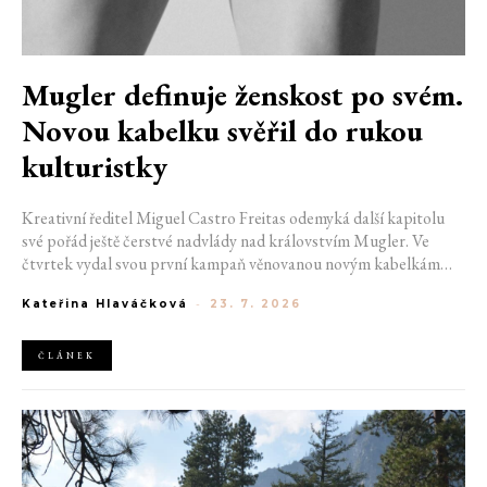
Mugler definuje ženskost po svém.
Novou kabelku svěřil do rukou
kulturistky
Kreativní ředitel Miguel Castro Freitas odemyká další kapitolu
své pořád ještě čerstvé nadvlády nad královstvím Mugler. Ve
čtvrtek vydal svou první kampaň věnovanou novým kabelkám
Aurora a Lua. Její vizuál hovoří přesně tím jazykem, s nímž návrhář
Kateřina Hlaváčková
-
23. 7. 2026
do módního domu dorazil. Umně mísí výrazy minulosti a dávných
kořenů, zatímco definuje moderní, silnou podobu ženskosti.
ČLÁNEK