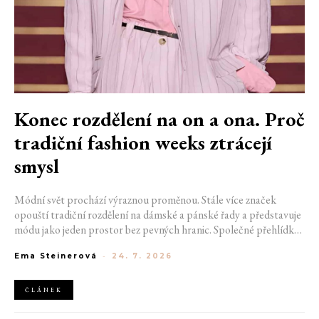
Konec rozdělení na on a ona. Proč
tradiční fashion weeks ztrácejí
smysl
Módní svět prochází výraznou proměnou. Stále více značek
opouští tradiční rozdělení na dámské a pánské řady a představuje
módu jako jeden prostor bez pevných hranic. Společné přehlídky,
propojené kolekce a rostoucí důraz na udržitelnost naznačují, že
Ema Steinerová
-
24. 7. 2026
klasické týdny módy mohou brzy vypadat úplně jinak.
ČLÁNEK