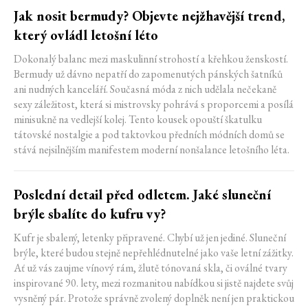
Jak nosit bermudy? Objevte nejžhavější trend,
který ovládl letošní léto
Dokonalý balanc mezi maskulinní strohostí a křehkou ženskostí.
Bermudy už dávno nepatří do zapomenutých pánských šatníků
ani nudných kanceláří. Současná móda z nich udělala nečekaně
sexy záležitost, která si mistrovsky pohrává s proporcemi a posílá
minisukně na vedlejší kolej. Tento kousek opouští škatulku
tátovské nostalgie a pod taktovkou předních módních domů se
stává nejsilnějším manifestem moderní nonšalance letošního léta.
Poslední detail před odletem. Jaké sluneční
brýle sbalíte do kufru vy?
Kufr je sbalený, letenky připravené. Chybí už jen jediné. Sluneční
brýle, které budou stejně nepřehlédnutelné jako vaše letní zážitky.
Ať už vás zaujme vínový rám, žlutě tónovaná skla, či oválné tvary
inspirované 90. lety, mezi rozmanitou nabídkou si jistě najdete svůj
vysněný pár. Protože správně zvolený doplněk není jen praktickou