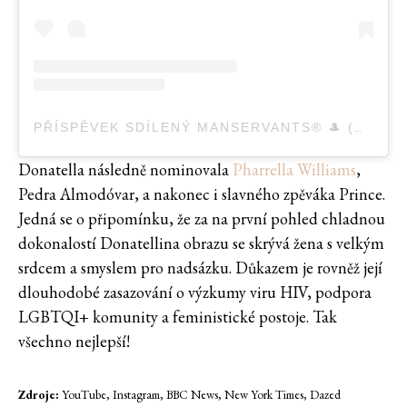
PŘÍSPĚVEK SDÍLENÝ MANSERVANTS® 🎩 (@MANSERVANTS_CO)
Donatella následně nominovala
Pharrella Williams
,
Pedra Almodóvar, a nakonec i slavného zpěváka Prince.
Jedná se o připomínku, že za na první pohled chladnou
dokonalostí Donatellina obrazu se skrývá žena s velkým
srdcem a smyslem pro nadsázku. Důkazem je rovněž její
dlouhodobé zasazování o výzkumy viru HIV, podpora
LGBTQI+ komunity a feministické postoje. Tak
všechno nejlepší!
Zdroje:
YouTube, Instagram, BBC News, New York Times, Dazed