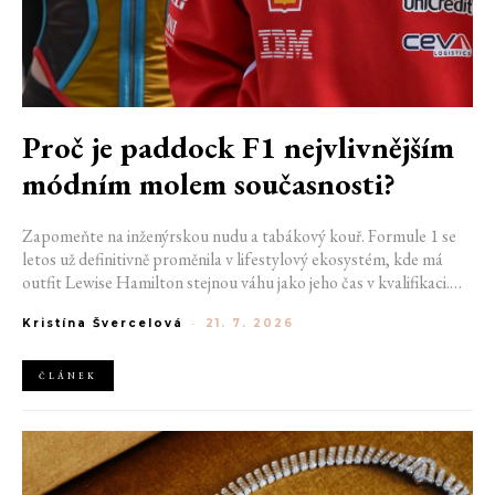
Proč je paddock F1 nejvlivnějším
módním molem současnosti?
Zapomeňte na inženýrskou nudu a tabákový kouř. Formule 1 se
letos už definitivně proměnila v lifestylový ekosystém, kde má
outfit Lewise Hamilton stejnou váhu jako jeho čas v kvalifikaci.
Díky miliardovému spojení s luxusním gigantem LVMH, vlivu
Kristína Švercelová
-
21. 7. 2026
nové generace influencerů a fenoménu manželek a partnerek
závodníků (WAGs) už F1 neprodává jen vteřiny napětí na startu,
ale příslušnost k nejrychlejší fashion komunitě světa. Jak se z
ČLÁNEK
"Racing Core" stala uniforma ulice a proč nás drama v paddocku
baví často i víc než samotné závody?