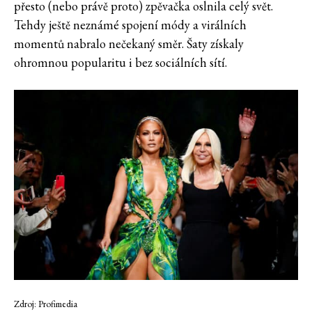
přesto (nebo právě proto) zpěvačka oslnila celý svět.
Tehdy ještě neznámé spojení módy a virálních
momentů nabralo nečekaný směr. Šaty získaly
ohromnou popularitu i bez sociálních sítí.
Zdroj: Profimedia