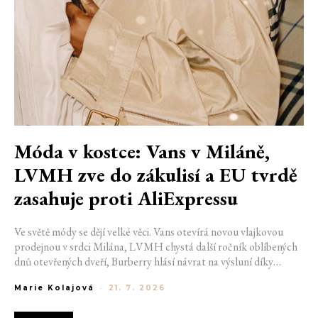
Móda v kostce: Vans v Miláně,
LVMH zve do zákulisí a EU tvrdě
zasahuje proti AliExpressu
Ve světě módy se dějí velké věci. Vans otevírá novou vlajkovou
prodejnou v srdci Milána, LVMH chystá další ročník oblíbených
dnů otevřených dveří, Burberry hlásí návrat na výsluní díky
generaci Z a Evropská unie udělila rekordní pokutu platformě
Marie Kolajová
-
21. 7. 2026
AliExpress.