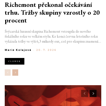
Richemont překonal očekávání
trhu. Tržby skupiny vzrostly o 20
procent
Švýcarská luxusní skupina Richemont vstoupila do nového
fiskálního roku ve velkém stylu. Ke konci června letošního roku
vykázala tržby ve výši 6,3 miliardy eur, což pro skupinu znamená
meziroční růst o 20 %. Tento úspěch ukazuje, že poptávka po
Marie Kolajová
-
20. 7. 2026
luxusním zůstává i přes přetrvávající ekonomickou nejistotu
mimořádně silná
ČLÁNEK