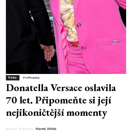
Foto:
Profimedia
Donatella Versace oslavila
70 let. Připomeňte si její
nejikoničtější momenty
Autor článku:
Marek Wrbik