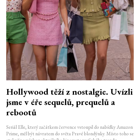
Hollywood těží z nostalgie. Uvízli
jsme v éře sequelů, prequelů a
rebootů
Seriál Elle, který začátkem července vstoupil do nabídky Amazon
Prime, měl být návratem do světa Pravé blondýnky. Místo toho se