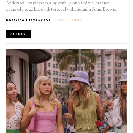
Anderson, uzavře pomyslný kruh. Svou kariéru v módním
průmyslu totiž kdysi odstartoval v obchodním domě Brown
Thomas v Dublinu. Nyní se do hlavního města Irska navrátí v čele
Kateřina Hlaváčková
-
22. 7. 2026
jedné z největších luxusních značek světa. V prosinci totiž v
prostorách ikonické Trinity College odhalí očekávanou řadu Pre-
Fall 2027.
ČLÁNEK