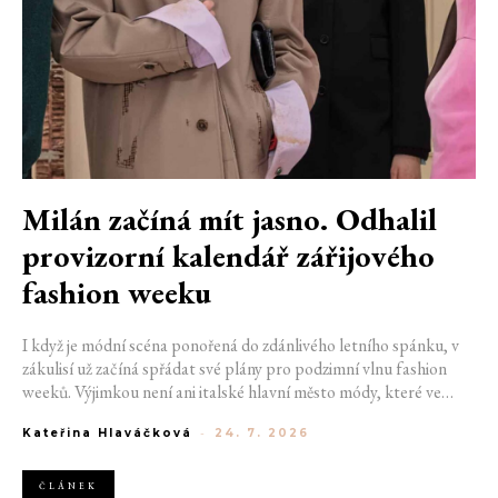
Milán začíná mít jasno. Odhalil
provizorní kalendář zářijového
fashion weeku
I když je módní scéna ponořená do zdánlivého letního spánku, v
zákulisí už začíná spřádat své plány pro podzimní vlnu fashion
weeků. Výjimkou není ani italské hlavní město módy, které ve
čtvrtek odhalilo provizorní kalendář chystaných show. Milán od
Kateřina Hlaváčková
-
24. 7. 2026
22. do 28. září přivítá tradiční jména, pozornost však zaměří
především na debut nových kreativních ředitelů značky
Moschino.
ČLÁNEK