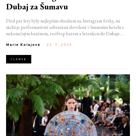
Dubaj za Šumavu
Před pár lety byly nejlepším obsahem na Instagram fotky, na
nichž je performativně zobrazená dovolená v luxusním hotelu s
nekonečným bazénem, rooftop barem a letenkou do Dubaje.
Dnes sociální sítě zaplavují úplně jiné obrázky. Chata v Jizerských
Marie Kolajová
-
23. 7. 2026
horách. Ranní koupání v lomu. Výlet vlakem na Šumavu.
Nejlepším odpočinkem je jednoduše posedět s kamarády u ohně.
ČLÁNEK