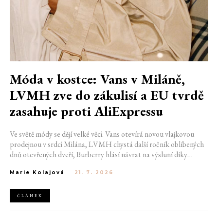
Móda v kostce: Vans v Miláně,
LVMH zve do zákulisí a EU tvrdě
zasahuje proti AliExpressu
Ve světě módy se dějí velké věci. Vans otevírá novou vlajkovou
prodejnou v srdci Milána, LVMH chystá další ročník oblíbených
dnů otevřených dveří, Burberry hlásí návrat na výsluní díky
generaci Z a Evropská unie udělila rekordní pokutu platformě
Marie Kolajová
-
21. 7. 2026
AliExpress.
ČLÁNEK