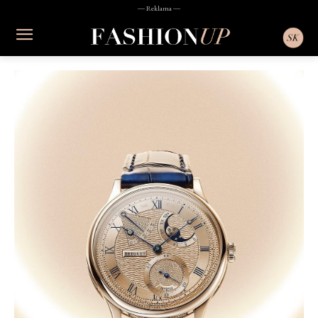
― Reklama ―