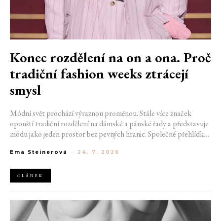
Konec rozdělení na on a ona. Proč
tradiční fashion weeks ztrácejí
smysl
Módní svět prochází výraznou proměnou. Stále více značek
opouští tradiční rozdělení na dámské a pánské řady a představuje
módu jako jeden prostor bez pevných hranic. Společné přehlídky,
propojené kolekce a rostoucí důraz na udržitelnost naznačují, že
Ema Steinerová
-
24. 7. 2026
klasické týdny módy mohou brzy vypadat úplně jinak.
ČLÁNEK