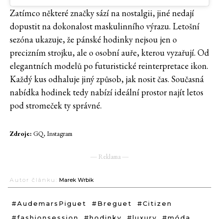
Zatímco některé značky sází na nostalgii, jiné nedají
dopustit na dokonalost maskulinního výrazu. Letošní
sezóna ukazuje, že pánské hodinky nejsou jen o
precizním strojku, ale o osobní auře, kterou vyzařují. Od
elegantních modelů po futuristické reinterpretace ikon.
Každý kus odhaluje jiný způsob, jak nosit čas. Současná
nabídka hodinek tedy nabízí ideální prostor najít letos
pod stromeček ty správné.
Zdroje:
GQ, Instagram
― Reklama ―
Autor článku:
Marek Wrbik
#AudemarsPiguet
#Breguet
#Citizen
#fashionsession
#hodinky
#luxury
#móda