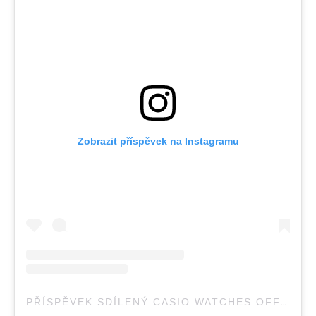
Zobrazit příspěvek na Instagramu
PŘÍSPĚVEK SDÍLENÝ CASIO WATCHES OFFICIAL (@CASIOWATCHES_OFFICIAL)