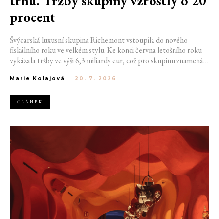
trhu. Tržby skupiny vzrostly o 20
procent
Švýcarská luxusní skupina Richemont vstoupila do nového
fiskálního roku ve velkém stylu. Ke konci června letošního roku
vykázala tržby ve výši 6,3 miliardy eur, což pro skupinu znamená
meziroční růst o 20 %. Tento úspěch ukazuje, že poptávka po
Marie Kolajová
-
20. 7. 2026
luxusním zůstává i přes přetrvávající ekonomickou nejistotu
mimořádně silná
ČLÁNEK