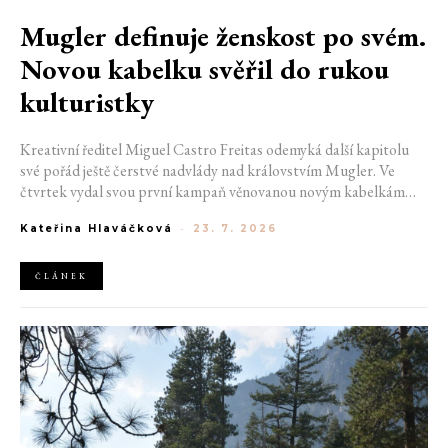
Mugler definuje ženskost po svém.
Novou kabelku svěřil do rukou
kulturistky
Kreativní ředitel Miguel Castro Freitas odemyká další kapitolu
své pořád ještě čerstvé nadvlády nad královstvím Mugler. Ve
čtvrtek vydal svou první kampaň věnovanou novým kabelkám
Aurora a Lua. Její vizuál hovoří přesně tím jazykem, s nímž návrhář
Kateřina Hlaváčková
-
23. 7. 2026
do módního domu dorazil. Umně mísí výrazy minulosti a dávných
kořenů, zatímco definuje moderní, silnou podobu ženskosti.
ČLÁNEK