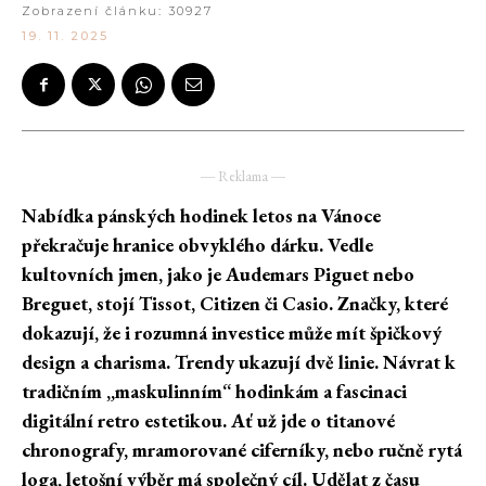
Zobrazení článku:
30927
19. 11. 2025
― Reklama ―
Nabídka pánských hodinek letos na Vánoce
překračuje hranice obvyklého dárku. Vedle
kultovních jmen, jako je Audemars Piguet nebo
Breguet, stojí Tissot, Citizen či Casio. Značky, které
dokazují, že i rozumná investice může mít špičkový
design a charisma. Trendy ukazují dvě linie. Návrat k
tradičním „maskulinním“ hodinkám a fascinaci
digitální retro estetikou. Ať už jde o titanové
chronografy, mramorované ciferníky, nebo ručně rytá
loga, letošní výběr má společný cíl. Udělat z času