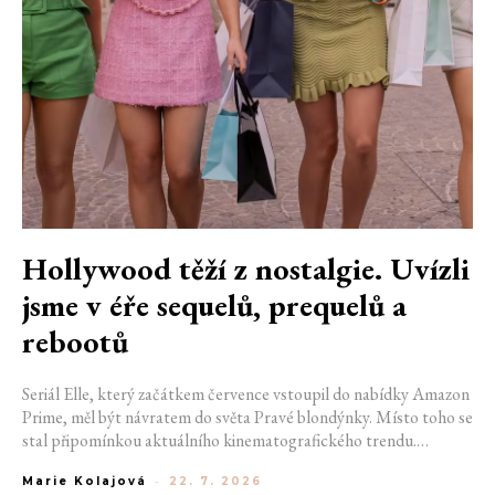
Hollywood těží z nostalgie. Uvízli
jsme v éře sequelů, prequelů a
rebootů
Seriál Elle, který začátkem července vstoupil do nabídky Amazon
Prime, měl být návratem do světa Pravé blondýnky. Místo toho se
stal připomínkou aktuálního kinematografického trendu.
Hollywoodská produkce se dnes točí v nekonečném kruhu.
Marie Kolajová
-
22. 7. 2026
Prequely, sequely, spin-offy i rebooty zaplnily kina i streamovací