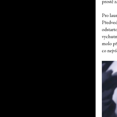
prostě z
Pro lau
Předved
odstart
vychutná
molo př
co nejv