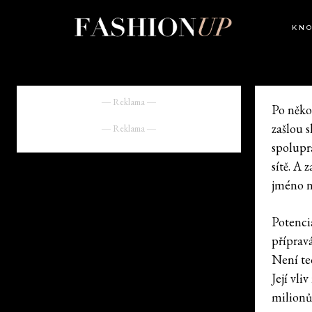
KN
― Reklama ―
Po něko
zašlou 
― Reklama ―
spolupr
sítě. A 
jméno n
Potenci
příprav
Není te
Její vli
milionů