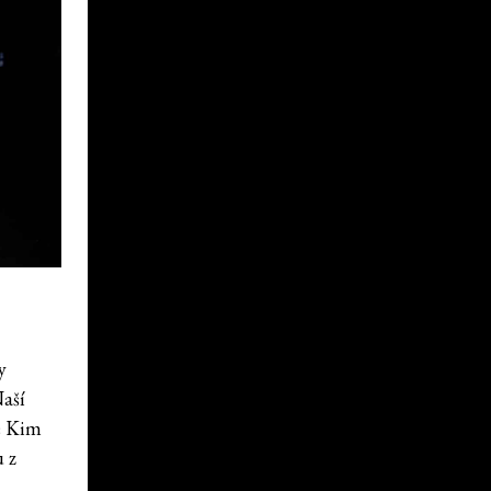
y
aší
e Kim
u z