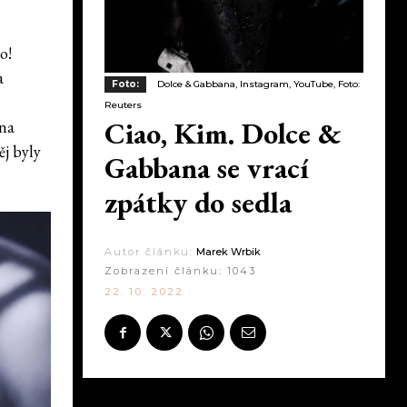
o!
a
Foto:
Dolce & Gabbana, Instagram, YouTube, Foto:
Reuters
Ciao, Kim. Dolce &
 na
ěj byly
Gabbana se vrací
zpátky do sedla
Autor článku:
Marek Wrbik
Zobrazení článku:
1043
22. 10. 2022