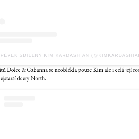
SPĚVEK SDÍLENÝ KIM KARDASHIAN (@KIMKARDASHIA
itů Dolce & Gabanna se neoblékla pouze Kim ale i celá její ro
ejstarší dcery North.