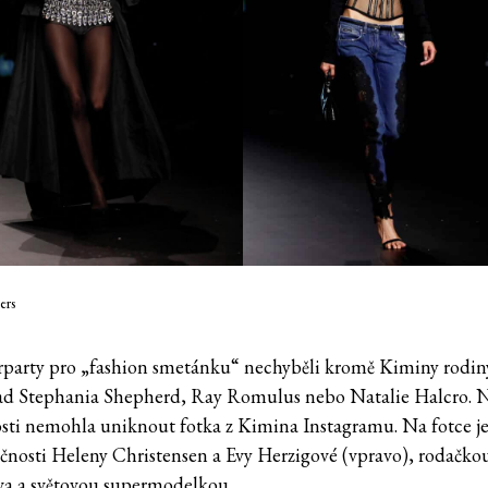
ers
rparty pro „fashion smetánku“ nechyběli kromě Kiminy rodin
ad Stephania Shepherd, Ray Romulus nebo Natalie Halcro. N
sti nemohla uniknout fotka z Kimina Instagramu. Na fotce j
ečnosti Heleny Christensen a Evy Herzigové (vpravo), rodačko
va a světovou supermodelkou.