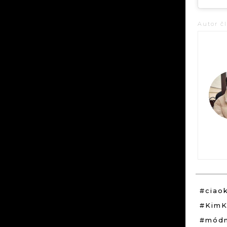
Autor č
#ciao
#KimK
#módn