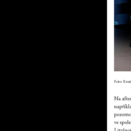
Foto: Reut
Na afte
napříkl
pozorno
ve spol
Litvíno