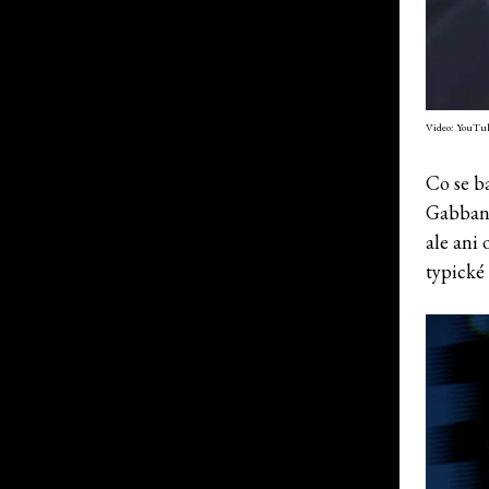
Video: YouTu
Co se b
Gabbana
ale ani 
typické