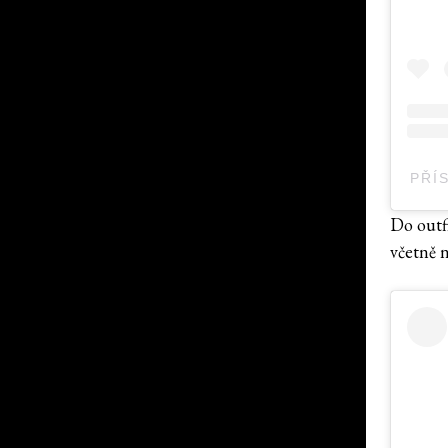
PŘÍ
Do outf
včetně n