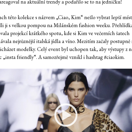
areagoval na aktuální trendy a podařilo se to na jedničku!
nch této kolekce s názvem „Ciao, Kim“ nešlo vybrat lepší míst
li ji s velkou pompou na Milánském fashion weeku. Přehlídk
ovala projekcí krátkého spotu, kde si Kim ve večerních šatech
vala nejrůznější italská jídla a víno. Mezitím začaly postupně
icházet modelky. Celý event byl uchopen tak, aby výstupy z n
íc „insta friendly“. A samozřejmě vznikl i hashtag #ciaokim.