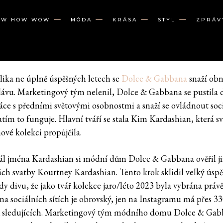
OW HOW WOW
MÓDA
KRÁSA
STYL
ZPRÁV
lika ne úplně úspěšných letech se
Dolce & Gabbana
snaží obn
slávu. Marketingový tým nelenil, Dolce & Gabbana se pustila 
áce s předními světovými osobnostmi a snaží se ovládnout soc
zatím to funguje. Hlavní tváří se stala Kim Kardashian, která s
ové kolekci propůjčila.
ál jména Kardashian si módní dům Dolce & Gabbana ověřil ji
ách svatby Kourtney Kardashian. Tento krok sklidil velký úspě
dy divu, že jako tvář kolekce jaro/léto 2023 byla vybrána práv
v na sociálních sítích je obrovský, jen na Instagramu má přes 3
 sledujících. Marketingový tým módního domu Dolce & Ga