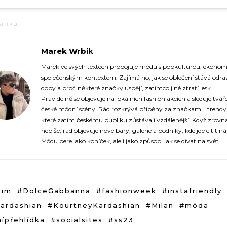
lánku:
Marek Wrbik
https://fashionup.cz/
Marek ve svých textech propojuje módu s popkulturou, ekonom
společenským kontextem. Zajímá ho, jak se oblečení stává odr
doby a proč některé značky uspějí, zatímco jiné ztratí lesk.
Pravidelně se objevuje na lokálních fashion akcích a sleduje tvář
české módní scény. Rád rozkrývá příběhy za značkami i trendy
které zatím českému publiku zůstávají vzdálenější. Když zrovn
nepíše, rád objevuje nové bary, galerie a podniky, kde jde cítit n
Módu bere jako koníček, ale i jako způsob, jak se dívat na svět.
kim
#DolceGabbanna
#fashionweek
#instafriendly
ardashian
#KourtneyKardashian
#Milan
#móda
ípřehlídka
#socialsites
#ss23