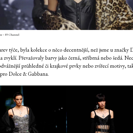
be – FF Channel
arev týče, byla kolekce o něco decentnější, než jsme u značky 
 zvyklí. Převažovaly barvy jako černá, stříbrná nebo šedá. Ne
odvážnější průhledné či krajkové prvky nebo zvířecí motivy, ta
 pro Dolce & Gabbana.