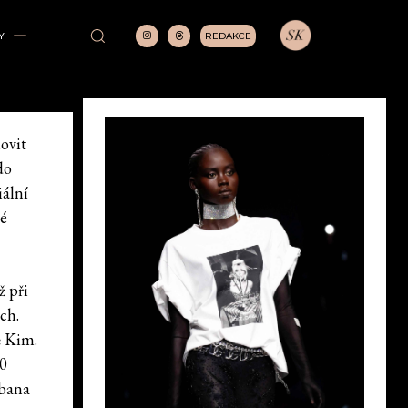
REDAKCE
Y
ovit
do
iální
vé
ž při
ch.
ě Kim.
30
bbana