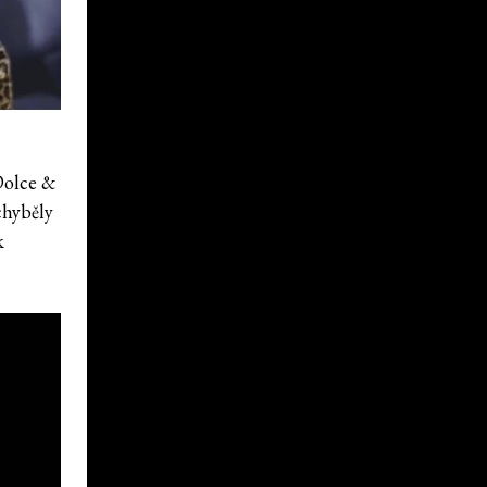
Dolce &
chyběly
k