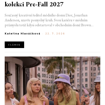
kolekci Pre-Fall 2027
Současný kreativní ředitel módního domu Dior, Jonathan
Anderson, uzavře pomyslný kruh. Svou kariéru v módním
průmyslu totiž kdysi odstartoval v obchodním domě Brown
Thomas v Dublinu. Nyní se do hlavního města Irska navrátí v čele
Kateřina Hlaváčková
-
22. 7. 2026
jedné z největších luxusních značek světa. V prosinci totiž v
prostorách ikonické Trinity College odhalí očekávanou řadu Pre-
Fall 2027.
ČLÁNEK