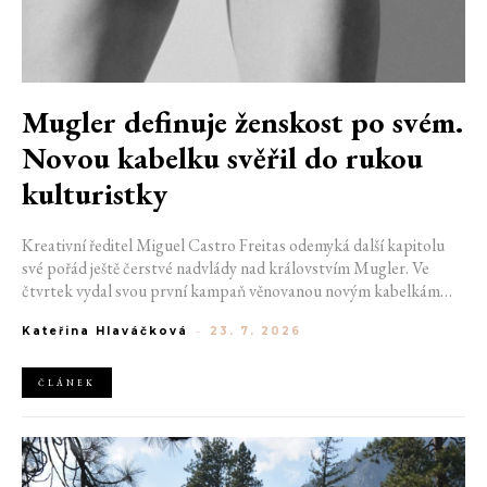
Mugler definuje ženskost po svém.
Novou kabelku svěřil do rukou
kulturistky
Kreativní ředitel Miguel Castro Freitas odemyká další kapitolu
své pořád ještě čerstvé nadvlády nad královstvím Mugler. Ve
čtvrtek vydal svou první kampaň věnovanou novým kabelkám
Aurora a Lua. Její vizuál hovoří přesně tím jazykem, s nímž návrhář
Kateřina Hlaváčková
-
23. 7. 2026
do módního domu dorazil. Umně mísí výrazy minulosti a dávných
kořenů, zatímco definuje moderní, silnou podobu ženskosti.
ČLÁNEK