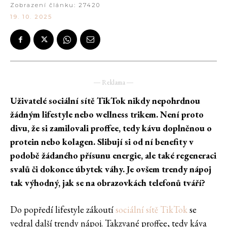
Zobrazení článku:
27420
19. 10. 2025
― Reklama ―
Uživatelé sociální sítě TikTok nikdy nepohrdnou
žádným lifestyle nebo wellness trikem. Není proto
divu, že si zamilovali proffee, tedy kávu doplněnou o
protein nebo kolagen. Slibují si od ní benefity v
podobě žádaného přísunu energie, ale také regeneraci
svalů či dokonce úbytek váhy. Je ovšem trendy nápoj
tak výhodný, jak se na obrazovkách telefonů tváří?
Do popředí lifestyle zákoutí
sociální sítě TikTok
se
vedral další trendy nápoj. Takzvané proffee, tedy káva