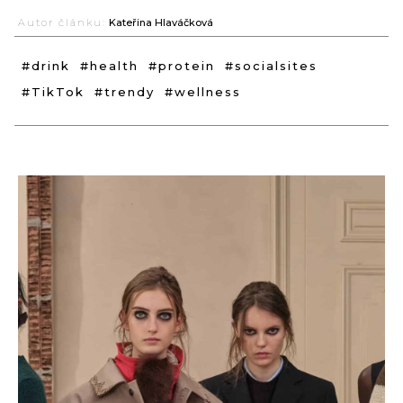
Autor článku:
Kateřina Hlaváčková
#drink
#health
#protein
#socialsites
#TikTok
#trendy
#wellness