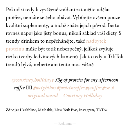
Pokud si tedy k vyvážené snídani zatoužíte udělat
proffee, nemáte se čeho obávat. Vybírejte ovšem pouze
kvalitní suplementy, u nichž znáte jejich původ. Berte
rovněž nápoj jako jistý bonus, nikoli základ vaší diety. S
trendy drinkem to nepřehánějte, také
nadbytek
proteinu
může být totiž nebezpečný, jelikož zvyšuje
riziko tvorby ledvinových kamenů. Jak to tedy u TikTok
trendů bývá, neberte ani tento moc vážně.
@courtney.hollidayy
33g of protein for my afternoon
coffee 😮‍💨
#weightloss
#proteincoffee
#proffee
#cse
♬
original sound – Courtney Holliday
Zdroje:
Healthline, Mashable, New York Post, Instagram, TikTok
― Reklama ―