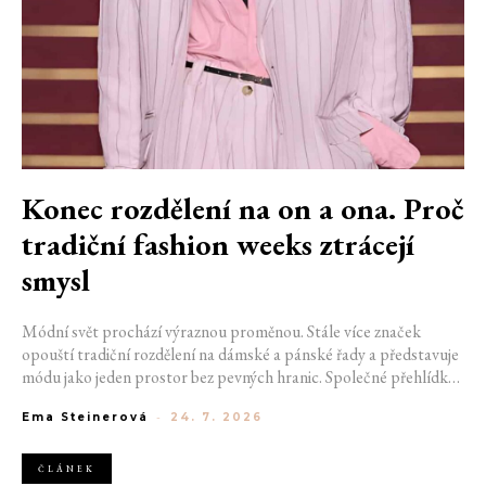
Konec rozdělení na on a ona. Proč
tradiční fashion weeks ztrácejí
smysl
Módní svět prochází výraznou proměnou. Stále více značek
opouští tradiční rozdělení na dámské a pánské řady a představuje
módu jako jeden prostor bez pevných hranic. Společné přehlídky,
propojené kolekce a rostoucí důraz na udržitelnost naznačují, že
Ema Steinerová
-
24. 7. 2026
klasické týdny módy mohou brzy vypadat úplně jinak.
ČLÁNEK