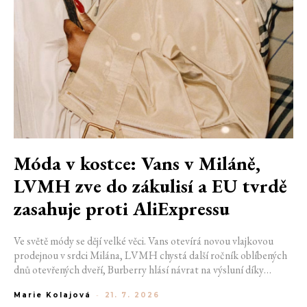
Móda v kostce: Vans v Miláně,
LVMH zve do zákulisí a EU tvrdě
zasahuje proti AliExpressu
Ve světě módy se dějí velké věci. Vans otevírá novou vlajkovou
prodejnou v srdci Milána, LVMH chystá další ročník oblíbených
dnů otevřených dveří, Burberry hlásí návrat na výsluní díky
generaci Z a Evropská unie udělila rekordní pokutu platformě
Marie Kolajová
-
21. 7. 2026
AliExpress.