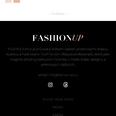
― Reklama ―
FASHIONUP.cz je průvodce světem radostí, protknutými krásou,
kvalitou a hodnotami. Tvoří ho tým lifestyle profesionálů, které jako
magnet přitahují exkluzivní novinky v módě, kráse, designu a
prémiových zážitcích.
email:
info@fashionup.cz
KNOW HOW WOW
MÓDA
KRÁSA