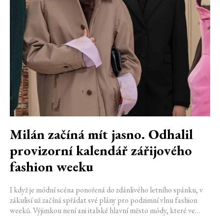
Milán začíná mít jasno. Odhalil
provizorní kalendář zářijového
fashion weeku
I když je módní scéna ponořená do zdánlivého letního spánku, v
zákulisí už začíná spřádat své plány pro podzimní vlnu fashion
weeků. Výjimkou není ani italské hlavní město módy, které ve