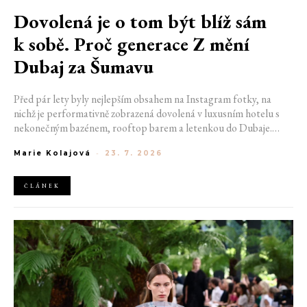
Dovolená je o tom být blíž sám
k sobě. Proč generace Z mění
Dubaj za Šumavu
Před pár lety byly nejlepším obsahem na Instagram fotky, na
nichž je performativně zobrazená dovolená v luxusním hotelu s
nekonečným bazénem, rooftop barem a letenkou do Dubaje.
Dnes sociální sítě zaplavují úplně jiné obrázky. Chata v Jizerských
Marie Kolajová
-
23. 7. 2026
horách. Ranní koupání v lomu. Výlet vlakem na Šumavu.
Nejlepším odpočinkem je jednoduše posedět s kamarády u ohně.
ČLÁNEK