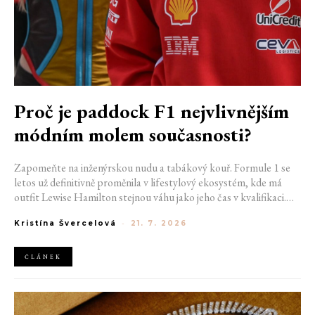
Proč je paddock F1 nejvlivnějším
módním molem současnosti?
Zapomeňte na inženýrskou nudu a tabákový kouř. Formule 1 se
letos už definitivně proměnila v lifestylový ekosystém, kde má
outfit Lewise Hamilton stejnou váhu jako jeho čas v kvalifikaci.
Díky miliardovému spojení s luxusním gigantem LVMH, vlivu
Kristína Švercelová
-
21. 7. 2026
nové generace influencerů a fenoménu manželek a partnerek
závodníků (WAGs) už F1 neprodává jen vteřiny napětí na startu,
ale příslušnost k nejrychlejší fashion komunitě světa. Jak se z
ČLÁNEK
"Racing Core" stala uniforma ulice a proč nás drama v paddocku
baví často i víc než samotné závody?