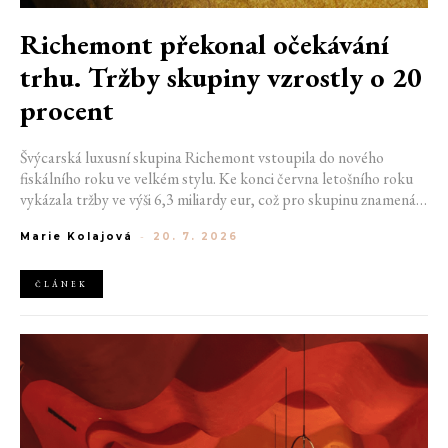
Richemont překonal očekávání
trhu. Tržby skupiny vzrostly o 20
procent
Švýcarská luxusní skupina Richemont vstoupila do nového
fiskálního roku ve velkém stylu. Ke konci června letošního roku
vykázala tržby ve výši 6,3 miliardy eur, což pro skupinu znamená
meziroční růst o 20 %. Tento úspěch ukazuje, že poptávka po
Marie Kolajová
-
20. 7. 2026
luxusním zůstává i přes přetrvávající ekonomickou nejistotu
mimořádně silná
ČLÁNEK