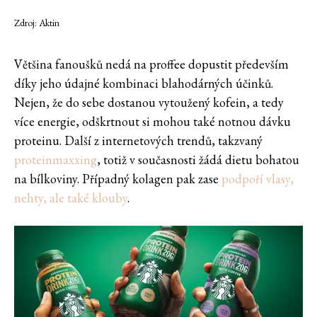
Zdroj: Aktin
Většina fanoušků nedá na proffee dopustit především
díky jeho údajné kombinaci blahodárných účinků.
Nejen, že do sebe dostanou vytoužený kofein, a tedy
více energie, odškrtnout si mohou také notnou dávku
proteinu. Další z internetových trendů, takzvaný
proteinmaxxing
, totiž v současnosti žádá dietu bohatou
na bílkoviny. Případný kolagen pak zase
podpoří vlasy,
nehty, ale také klouby
.