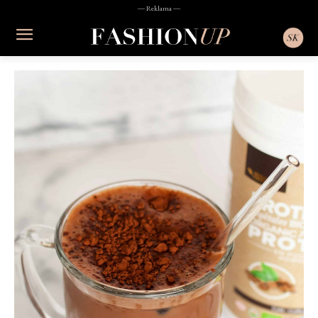
― Reklama ―