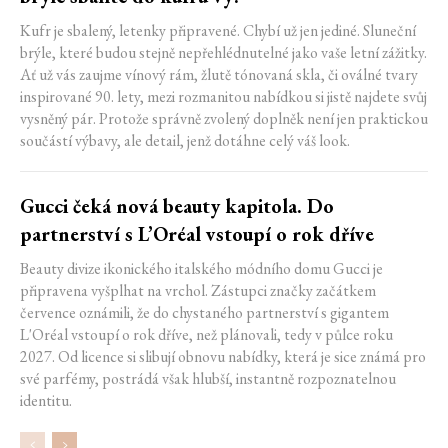
Kufr je sbalený, letenky připravené. Chybí už jen jediné. Sluneční
brýle, které budou stejně nepřehlédnutelné jako vaše letní zážitky.
Ať už vás zaujme vínový rám, žlutě tónovaná skla, či oválné tvary
inspirované 90. lety, mezi rozmanitou nabídkou si jistě najdete svůj
vysněný pár. Protože správně zvolený doplněk není jen praktickou
součástí výbavy, ale detail, jenž dotáhne celý váš look.
Gucci čeká nová beauty kapitola. Do
partnerství s L’Oréal vstoupí o rok dříve
Beauty divize ikonického italského módního domu Gucci je
připravena vyšplhat na vrchol. Zástupci značky začátkem
července oznámili, že do chystaného partnerství s gigantem
L'Oréal vstoupí o rok dříve, než plánovali, tedy v půlce roku
2027. Od licence si slibují obnovu nabídky, která je sice známá pro
své parfémy, postrádá však hlubší, instantně rozpoznatelnou
identitu.