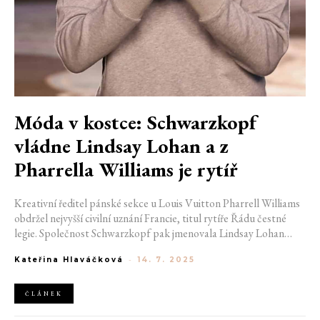
Móda v kostce: Schwarzkopf
vládne Lindsay Lohan a z
Pharrella Williams je rytíř
Kreativní ředitel pánské sekce u Louis Vuitton Pharrell Williams
obdržel nejvyšší civilní uznání Francie, titul rytíře Řádu čestné
legie. Společnost Schwarzkopf pak jmenovala Lindsay Lohan
novou ambasadorkou. Slavné značky Adidas a Louis Vuitton
Kateřina Hlaváčková
-
14. 7. 2025
vydaly nové hvězdné kampaně a firma Kourtney Kardashian
Lemme odhalila nové trendy vitamíny.
ČLÁNEK