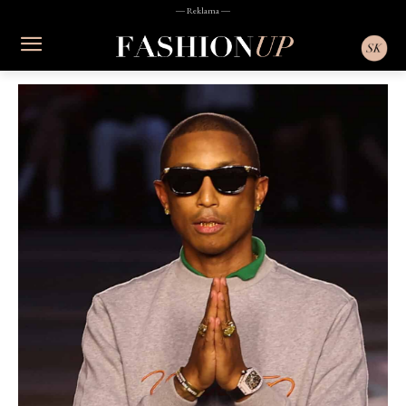
― Reklama ―