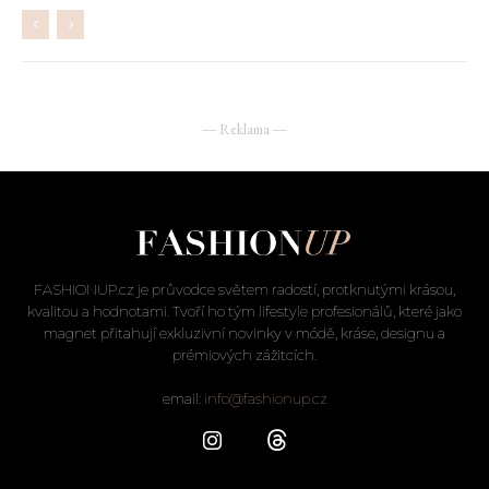
― Reklama ―
FASHIONUP.cz je průvodce světem radostí, protknutými krásou,
kvalitou a hodnotami. Tvoří ho tým lifestyle profesionálů, které jako
magnet přitahují exkluzivní novinky v módě, kráse, designu a
prémiových zážitcích.
email:
info@fashionup.cz