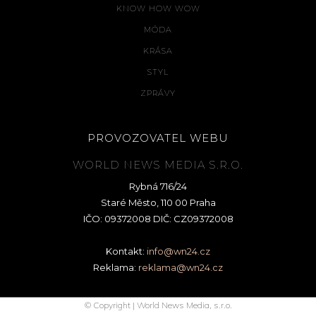
KNOW HOW WOW
MÓDA
KRÁSA
STYL
ZPRÁVY
PROVOZOVATEL WEBU
WORLD NEWS MEDIA S.R.O.
Rybná 716/24
Staré Město, 110 00 Praha
IČO: 09372008 DIČ: CZ09372008
Kontakt:
info@wn24.cz
Reklama:
reklama@wn24.cz
© Copyright | World News Media, s.r.o.