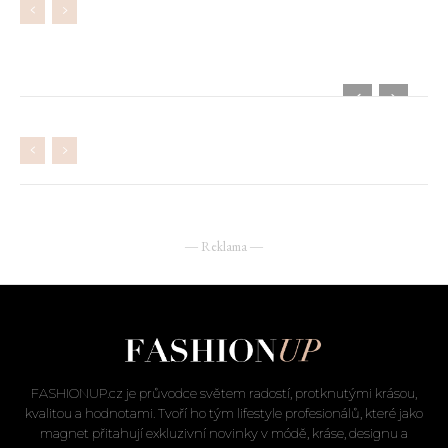
― Reklama ―
FASHIONUP.cz je průvodce světem radostí, protknutými krásou,
kvalitou a hodnotami. Tvoří ho tým lifestyle profesionálů, které jako
magnet přitahují exkluzivní novinky v módě, kráse, designu a