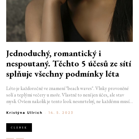
Jednoduchý, romantický i
nespoutaný. Těchto 5 účesů ze sítí
splňuje všechny podmínky léta
Léto je každoročně ve znamení "beach waves". Vlnky provoněné
solí a teplými večery u moře. Vlastně to není jen účes, ale stav
mysli. Ovšem nakolik je tento look nesmrtelný, ne každému musí
slušet, anebo s ním nesouzní typ vašich vlasů. Přesto nemusíte
Kristýna Ullrich
-
14. 5. 2023
volit mezi jednoduchostí, trendy a praktickou stránkou věci.
Letní šik účesy ze sítí v sobě mají všechno a jsou zároveň
dostatečně romantické na to, aby měla letní láska dveře dokořán.
ČLÁNEK