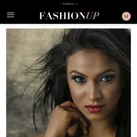
― Reklama ―