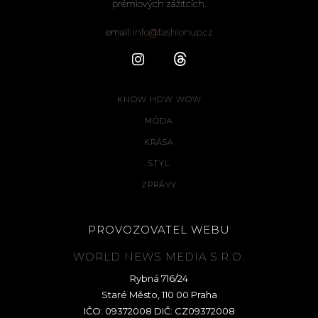
prémiových zážitcích.
email:
info@fashionup.cz
KNOW HOW WOW
MÓDA
KRÁSA
STYL
ZPRÁVY
PROVOZOVATEL WEBU
WORLD NEWS MEDIA S.R.O.
Rybná 716/24
Staré Město, 110 00 Praha
IČO: 09372008 DIČ: CZ09372008