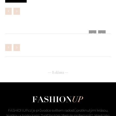
nebylo psychicky dobře.
― Reklama ―
FASHIONUP.cz je průvodce světem radostí, protknutými krásou,
kvalitou a hodnotami. Tvoří ho tým lifestyle profesionálů, které jako