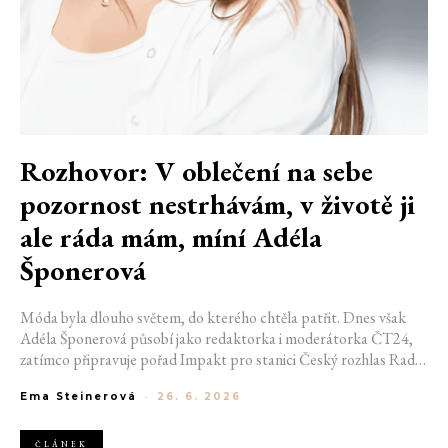
Rozhovor: V oblečení na sebe
pozornost nestrhávám, v životě ji
ale ráda mám, míní Adéla
Šponerová
Móda byla dlouho světem, do kterého chtěla patřit. Dnes však
Adéla Šponerová působí jako redaktorka i moderátorka ČT24,
zatímco připravuje pořad Impakt pro stanici Český rozhlas Radio
Wave. Své zkušenosti z módního prostředí ale nevnímá jako
Ema Steinerová
-
26. 6. 2026
uzavřenou kapitolu. V rozhovoru pro FashionUP mluví o nedávné
cestě do Indie, hledání vnitřního klidu, vztahu k módě i o tom,
proč by ze své minulosti nevymazala ani období, kdy jí v Paříži
ČLÁNEK