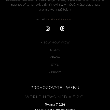
magnet přitahují exkluzivní novinky v módě, kráse, designu a
prémiových zážitcích.
email:
info@fashionup.cz
KNOW HOW WOW
MÓDA
KRÁSA
STYL
ZPRÁVY
PROVOZOVATEL WEBU
WORLD NEWS MEDIA S.R.O.
Rybná 716/24
Staré Město, 110 00 Praha