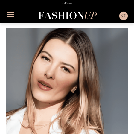
― Reklama ―