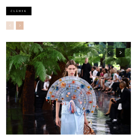
Nejlepším odpočinkem je jednoduše posedět s kamarády u ohně.
ČLÁNEK