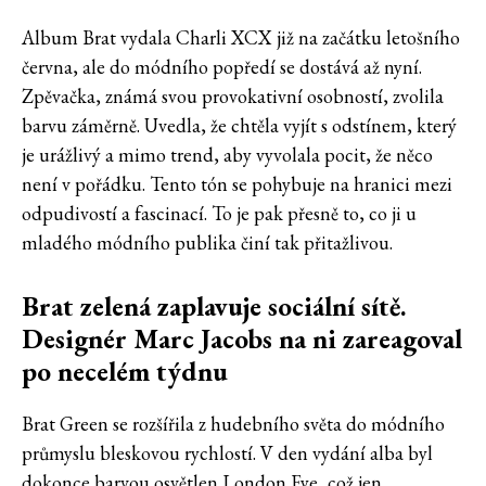
Album Brat vydala Charli XCX již na začátku letošního
června, ale do módního popředí se dostává až nyní.
Zpěvačka, známá svou provokativní osobností, zvolila
barvu záměrně. Uvedla, že chtěla vyjít s odstínem, který
je urážlivý a mimo trend, aby vyvolala pocit, že něco
není v pořádku. Tento tón se pohybuje na hranici mezi
odpudivostí a fascinací. To je pak přesně to, co ji u
mladého módního publika činí tak přitažlivou.
Brat zelená zaplavuje sociální sítě.
Designér Marc Jacobs na ni zareagoval
po necelém týdnu
Brat Green se rozšířila z hudebního světa do módního
průmyslu bleskovou rychlostí. V den vydání alba byl
dokonce barvou osvětlen London Eye, což jen