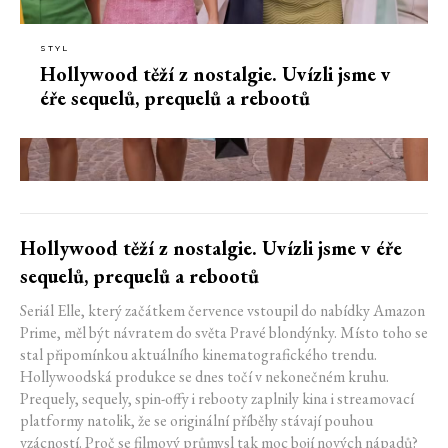
STYL
Hollywood těží z nostalgie. Uvízli jsme v
éře sequelů, prequelů a rebootů
Hollywood těží z nostalgie. Uvízli jsme v éře
sequelů, prequelů a rebootů
Seriál Elle, který začátkem července vstoupil do nabídky Amazon
Prime, měl být návratem do světa Pravé blondýnky. Místo toho se
stal připomínkou aktuálního kinematografického trendu.
Hollywoodská produkce se dnes točí v nekonečném kruhu.
Prequely, sequely, spin-offy i rebooty zaplnily kina i streamovací
platformy natolik, že se originální příběhy stávají pouhou
vzácností. Proč se filmový průmysl tak moc bojí nových nápadů?