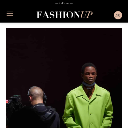
― Reklama ―