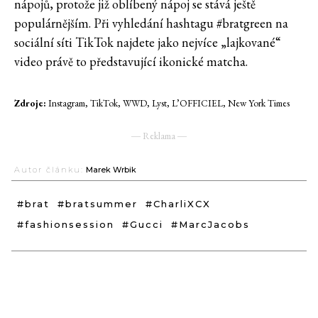
nápojů, protože již oblíbený nápoj se stává ještě
populárnějším. Při vyhledání hashtagu #bratgreen na
sociální síti TikTok najdete jako nejvíce „lajkované“
video právě to představující ikonické matcha.
Zdroje:
Instagram, TikTok, WWD, Lyst, L’OFFICIEL, New York Times
― Reklama ―
Autor článku:
Marek Wrbik
#brat
#bratsummer
#CharliXCX
#fashionsession
#Gucci
#MarcJacobs