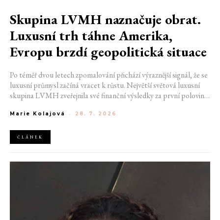
Skupina LVMH naznačuje obrat.
Luxusní trh táhne Amerika,
Evropu brzdí geopolitická situace
Po téměř dvou letech zpomalování přichází výraznější signál, že se
luxusní průmysl začíná vracet k růstu. Největší světová luxusní
skupina LVMH zveřejnila své finanční výsledky za první polovinu
roku 2026, které ukazují zrychlení ve druhém čtvrtletí i návrat
Marie Kolajová
-
28. 7. 2026
růstu v nejdůležitější módní divizi. Přestože společnost stále čelí
geopolitickým nejistotám i opatrnějším spotřebitelům, výsledky
naznačují, že nejhorší období by mohlo být za ní.
ČLÁNEK