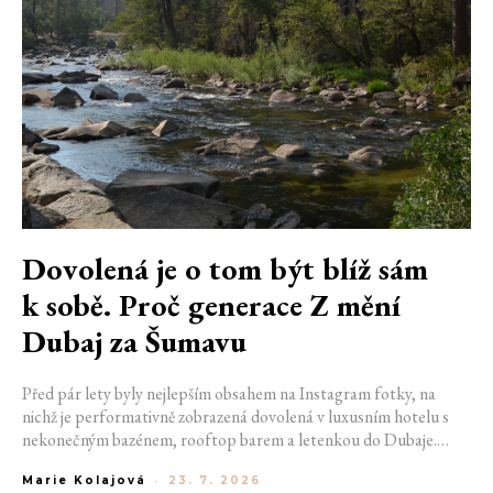
Dovolená je o tom být blíž sám
k sobě. Proč generace Z mění
Dubaj za Šumavu
Před pár lety byly nejlepším obsahem na Instagram fotky, na
nichž je performativně zobrazená dovolená v luxusním hotelu s
nekonečným bazénem, rooftop barem a letenkou do Dubaje.
Dnes sociální sítě zaplavují úplně jiné obrázky. Chata v Jizerských
Marie Kolajová
-
23. 7. 2026
horách. Ranní koupání v lomu. Výlet vlakem na Šumavu.