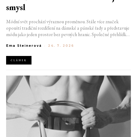
smysl
Módní svět prochází výraznou proměnou. Stále více značek
opouští tradiční rozdělení na dámské a pánské řady a představuje
módu jako jeden prostor bez pevných hranic. Společné přehlídky,
propojené kolekce a rostoucí důraz na udržitelnost naznačují, že
Ema Steinerová
-
24. 7. 2026
klasické týdny módy mohou brzy vypadat úplně jinak.
ČLÁNEK