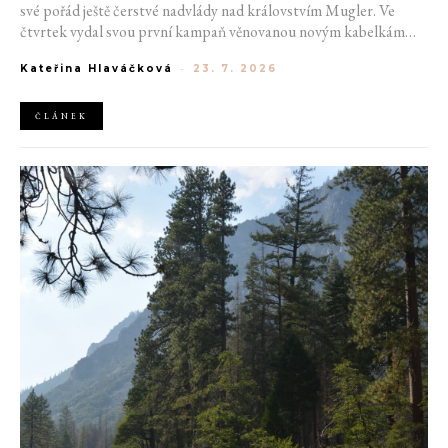
své pořád ještě čerstvé nadvlády nad královstvím Mugler. Ve
čtvrtek vydal svou první kampaň věnovanou novým kabelkám
Aurora a Lua. Její vizuál hovoří přesně tím jazykem, s nímž návrhář
Kateřina Hlaváčková
-
23. 7. 2026
do módního domu dorazil. Umně mísí výrazy minulosti a dávných
kořenů, zatímco definuje moderní, silnou podobu ženskosti.
ČLÁNEK