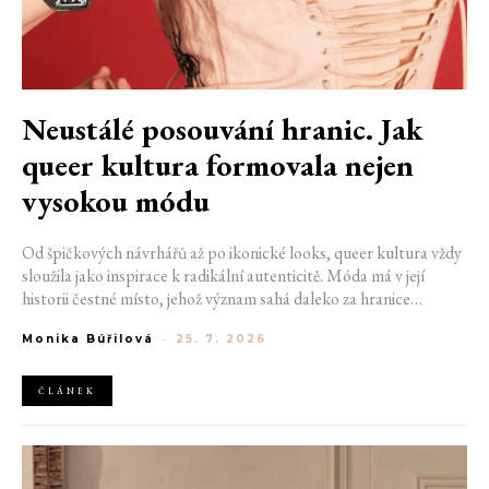
Neustálé posouvání hranic. Jak
queer kultura formovala nejen
vysokou módu
Od špičkových návrhářů až po ikonické looks, queer kultura vždy
sloužila jako inspirace k radikální autenticitě. Móda má v její
historii čestné místo, jehož význam sahá daleko za hranice
estetiky. V dobách, kdy být otevřeně queer znamenalo vystavit se
Monika Búřilová
-
25. 7. 2026
postihům a nebezpečí, fungovalo právě oblečení jako tichý jazyk.
Díky šátku, broži nebo náušnici queer lidé rozpoznali jeden
druhého a díky velkolepé ballroom scéně měli i lidé na okraji
ČLÁNEK
společnosti prostor zářit na molech. Jak se queer kultura
propsala do módního světa, který známe dnes?