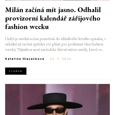
Milán začíná mít jasno. Odhalil
provizorní kalendář zářijového
fashion weeku
I když je módní scéna ponořená do zdánlivého letního spánku, v
zákulisí už začíná spřádat své plány pro podzimní vlnu fashion
weeků. Výjimkou není ani italské hlavní město módy, které ve
čtvrtek odhalilo provizorní kalendář chystaných show. Milán od
Kateřina Hlaváčková
-
24. 7. 2026
22. do 28. září přivítá tradiční jména, pozornost však zaměří
především na debut nových kreativních ředitelů značky
Moschino.
ČLÁNEK