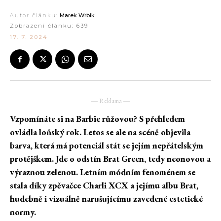
Autor článku:
Marek Wrbik
Zobrazení článku:
639
17. 7. 2024
― Reklama ―
Vzpomínáte si na Barbie růžovou? S přehledem
ovládla loňský rok. Letos se ale na scéně objevila
barva, která má potenciál stát se jejím nepřátelským
protějškem. Jde o odstín Brat Green, tedy neonovou a
výraznou zelenou. Letním módním fenoménem se
stala díky zpěvačce Charli XCX a jejímu albu Brat,
hudebně i vizuálně narušujícímu zavedené estetické
normy.