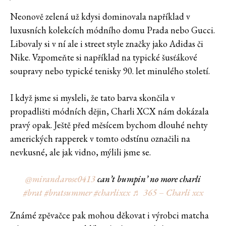
Neonově zelená už kdysi dominovala například v
luxusních kolekcích módního domu Prada nebo Gucci.
Libovaly si v ní ale i street style značky jako Adidas či
Nike. Vzpomeňte si například na typické šusťákové
soupravy nebo typické tenisky 90. let minulého století.
I když jsme si mysleli, že tato barva skončila v
propadlišti módních dějin, Charli XCX nám dokázala
pravý opak. Ještě před měsícem bychom dlouhé nehty
amerických rapperek v tomto odstínu označili na
nevkusné, ale jak vidno, mýlili jsme se.
@mirandarose0413
can’t bumpin’ no more charli
#brat
#bratsummer
#charlixcx
♬ 365 – Charli xcx
Známé zpěvačce pak mohou děkovat i výrobci matcha