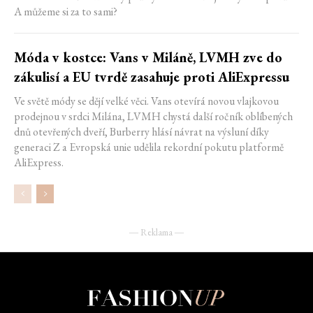
A můžeme si za to sami?
Móda v kostce: Vans v Miláně, LVMH zve do
zákulisí a EU tvrdě zasahuje proti AliExpressu
Ve světě módy se dějí velké věci. Vans otevírá novou vlajkovou
prodejnou v srdci Milána, LVMH chystá další ročník oblíbených
dnů otevřených dveří, Burberry hlásí návrat na výsluní díky
generaci Z a Evropská unie udělila rekordní pokutu platformě
AliExpress.
― Reklama ―