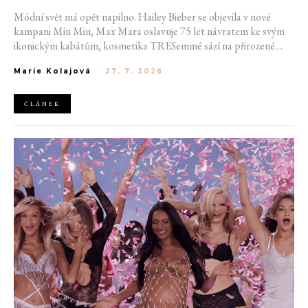
Módní svět má opět napilno. Hailey Bieber se objevila v nové
kampani Miu Miu, Max Mara oslavuje 75 let návratem ke svým
ikonickým kabátům, kosmetika TRESemmé sází na přirozené
kudrny v nové kampani s hercem Belmontem Cameli a v San
Marie Kolajová
-
27. 7. 2026
Franciscu připravují první velkou americkou retrospektivu
návrháře Azzedina Alaïi.
ČLÁNEK