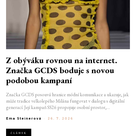
Z obýváku rovnou na internet.
Značka GCDS boduje s novou
podobou kampaní
Značka GCDS posouvá hranice módní komunikace a ukazuje, jak
může tradice velkolepého Milána fungovat v dialogu s digitální
generací. Její kampaň SS26 propojuje osobní prostor,
internetovou kulturu a hravý vizuální jazyk. Odráží způsob, jakým
Ema Steinerová
-
26. 7. 2026
dnes módu vnímáme a sdílíme. Zároveň potvrzuje schopnost
GCDS reagovat na současné kulturní trendy a vytvářet
autentické spojení mezi módou, digitálním prostředím a
ČLÁNEK