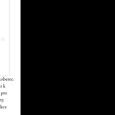
koberec.
r k
 pro
ty.
ekce