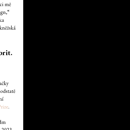
áci mě
ign,“
ka
 kněžská
rit.
.
ačky
podstatě
ní
rize
.
edm
e 2023,