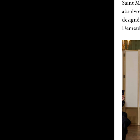
Saint M
absolvo
designé
Demeul