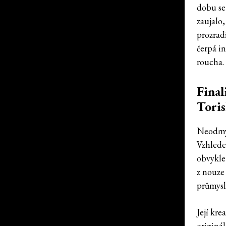
dobu se 
zaujalo,
prozrad
čerpá in
roucha.
Final
Toris
Neodmys
Vzhlede
obvykle
z nouze
průmysl,
Její kr
originá