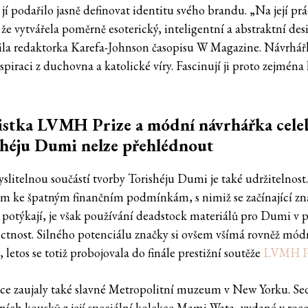
jí podařilo jasně definovat identitu svého brandu. „Na její pr
 že vytvářela poměrně esoterický, inteligentní a abstraktní des
ila redaktorka Karefa-Johnson časopisu W Magazine. Návrhář
spiraci z duchovna a katolické víry. Fascinují ji proto zejména
istka LVMH Prize a módní návrhářka celeb
héju Dumi nelze přehlédnout
litelnou součástí tvorby Torishéju Dumi je také udržitelnost
m ke špatným finančním podmínkám, s nimiž se začínající zn
 potýkají, je však používání deadstock materiálů pro Dumi v 
 ctnost. Silného potenciálu značky si ovšem všímá rovněž mód
 letos se totiž probojovala do finále prestižní soutěže
LVMH P
eace zaujaly také slavné Metropolitní muzeum v New Yorku. S
lních kousků z její speciální kolekce Mami Wata, vydané v roc