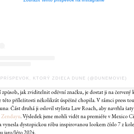
PRÍSPEVOK, KTORÝ ZDIEĽA DUNE (@DUNEMOVIE)
 způsob, jak zviditelnit oděvní značku, je dostat ji na červený 
této příležitosti několikrát úspěšně chopila. V rámci press tou
na: Část druhá ji oslovil stylista Law Roach, aby navrhla šaty
u
Zendayu
. Výsledek jsme mohli vidět na premiéře v Mexico Ci
 vynesla dystopickou róbu inspirovanou lookem číslo 7 z kol
u jaro/léto 2024.