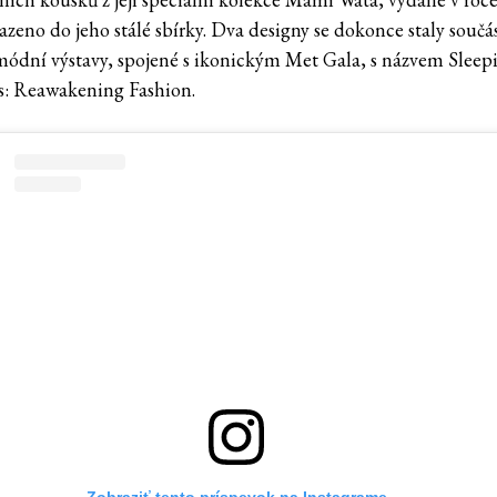
azeno do jeho stálé sbírky. Dva designy se dokonce staly součás
módní výstavy, spojené s ikonickým Met Gala, s názvem Sleep
s: Reawakening Fashion.
Zobraziť tento príspevok na Instagrame