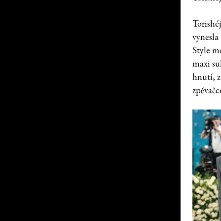
Torishéj
vynesla
Style m
maxi su
hnutí, 
zpěvačc