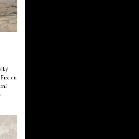
elký
Fire on
rní
a