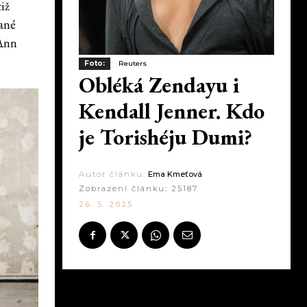
iž
ané
 Ann
Foto:
Reuters
Obléká Zendayu i
Kendall Jenner. Kdo
je Torishéju Dumi?
Autor článku:
Ema Kmeťová
Zobrazení článku:
25187
26. 5. 2025