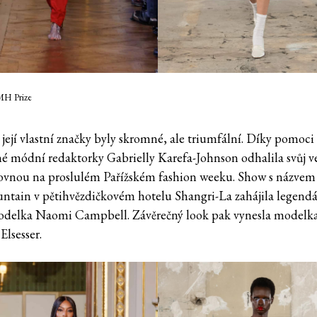
MH Prize
 její vlastní značky byly skromné, ale triumfální. Díky pomoci
é módní redaktorky Gabrielly Karefa-Johnson odhalila svůj v
ovnou na proslulém Pařížském fashion weeku. Show s názvem 
ntain v pětihvězdičkovém hotelu Shangri-La zahájila legendá
delka Naomi Campbell. Závěrečný look pak vynesla modelk
Elsesser.