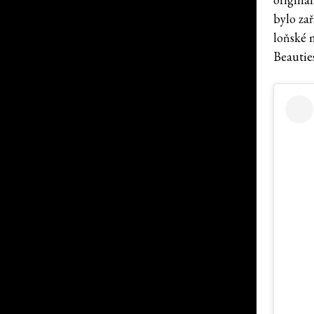
bylo zař
loňské 
Beautie