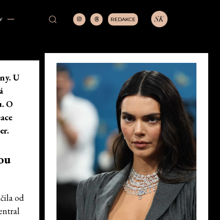
REDAKCE
Y
ény. U
á
u. O
eace
er.
ou
čila od
entral