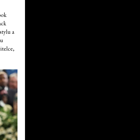
look
ack
stylu a
mu
telce,