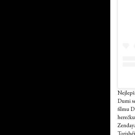
Nejlepší
Dumi se 
filmu Du
herečk
Zendaya
Torishéj