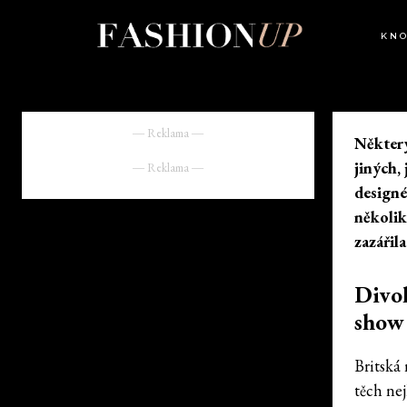
KN
― Reklama ―
Některý
jiných,
― Reklama ―
designé
několik
zazářil
Divo
show 
Britská
těch ne