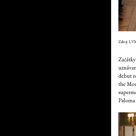
Zdroj: LV
Začátky
uznávan
debut r
the Mou
supermo
Paloma 