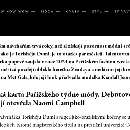
OW HOW WOW
MÓDA
KRÁSA
STYL
ZPRÁV
m návrhářům trvá roky, než si získají pozornost módní sc
 jako je Torishéju Dumi, je to otázka pár měsíců. Talentovan
rka poprvé zaujala v roce 2023 na Pařížském fashion week
 měsíců později oblékla herečku Zendayu a nedávno její kr
a na Met Gala, kde její look předvedla modelka Kendall Jenn
ká karta Pařížského týdne módy. Debutov
jí otevřela Naomi Campbell
 návrhářka Torishéju Dumi s nigerijsko-brazilskými kořeny se u
jlepších. Kromě magisterského titulu na prestižní univerzitě C