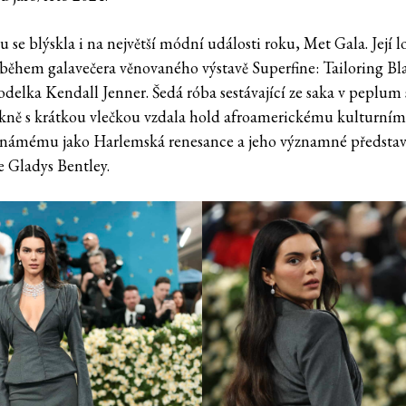
u se blýskla i na největší módní události roku, Met Gala. Její 
 během galavečera věnovaného výstavě Superfine: Tailoring Bl
odelka Kendall Jenner. Šedá róba sestávající ze saka v peplum 
kně s krátkou vlečkou vzdala hold afroamerickému kulturní
známému jako Harlemská renesance a jeho významné představi
e Gladys Bentley.