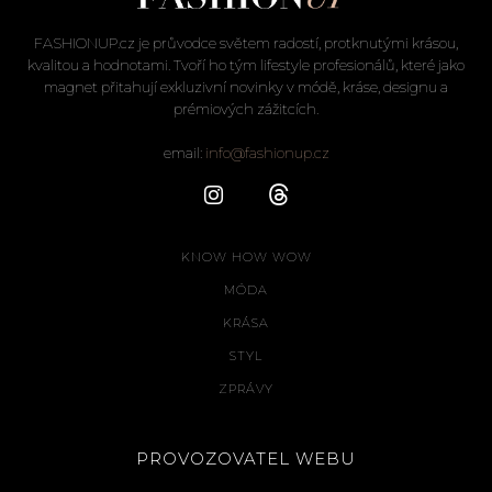
FASHIONUP.cz je průvodce světem radostí, protknutými krásou,
kvalitou a hodnotami. Tvoří ho tým lifestyle profesionálů, které jako
magnet přitahují exkluzivní novinky v módě, kráse, designu a
prémiových zážitcích.
email:
info@fashionup.cz
KNOW HOW WOW
MÓDA
KRÁSA
STYL
ZPRÁVY
PROVOZOVATEL WEBU