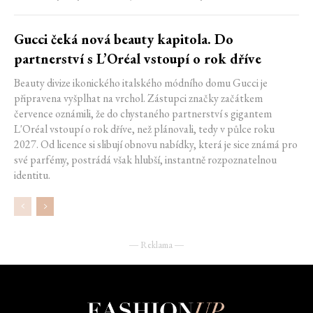
Gucci čeká nová beauty kapitola. Do
partnerství s L’Oréal vstoupí o rok dříve
Beauty divize ikonického italského módního domu Gucci je
připravena vyšplhat na vrchol. Zástupci značky začátkem
července oznámili, že do chystaného partnerství s gigantem
L'Oréal vstoupí o rok dříve, než plánovali, tedy v půlce roku
2027. Od licence si slibují obnovu nabídky, která je sice známá pro
své parfémy, postrádá však hlubší, instantně rozpoznatelnou
identitu.
― Reklama ―