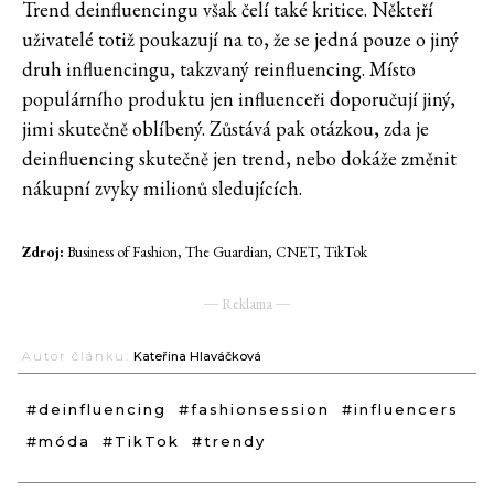
Trend deinfluencingu však čelí také kritice. Někteří
uživatelé totiž poukazují na to, že se jedná pouze o jiný
druh influencingu, takzvaný reinfluencing. Místo
populárního produktu jen influenceři doporučují jiný,
jimi skutečně oblíbený. Zůstává pak otázkou, zda je
deinfluencing skutečně jen trend, nebo dokáže změnit
nákupní zvyky milionů sledujících.
Zdroj:
Business of Fashion, The Guardian, CNET, TikTok
― Reklama ―
Autor článku:
Kateřina Hlaváčková
#deinfluencing
#fashionsession
#influencers
#móda
#TikTok
#trendy