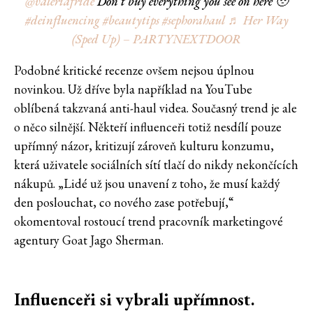
@valeriafride
Don’t buy everything you see on here 🥹
#deinfluencing
#beautytips
#sephorahaul
♬ Her Way
(Sped Up) – PARTYNEXTDOOR
Podobné kritické recenze ovšem nejsou úplnou
novinkou. Už dříve byla například na YouTube
oblíbená takzvaná anti-haul videa. Současný trend je ale
o něco silnější. Někteří influenceři totiž nesdílí pouze
upřímný názor, kritizují zároveň kulturu konzumu,
která uživatele sociálních sítí tlačí do nikdy nekončících
nákupů. „Lidé už jsou unavení z toho, že musí každý
den poslouchat, co nového zase potřebují,“
okomentoval rostoucí trend pracovník marketingové
agentury Goat Jago Sherman.
Influenceři si vybrali upřímnost.