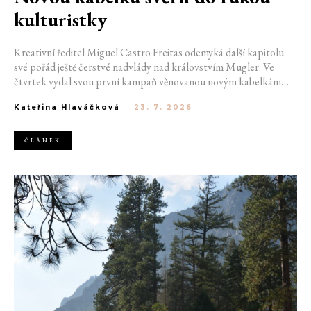
kulturistky
Kreativní ředitel Miguel Castro Freitas odemyká další kapitolu
své pořád ještě čerstvé nadvlády nad královstvím Mugler. Ve
čtvrtek vydal svou první kampaň věnovanou novým kabelkám
Aurora a Lua. Její vizuál hovoří přesně tím jazykem, s nímž návrhář
Kateřina Hlaváčková
-
23. 7. 2026
do módního domu dorazil. Umně mísí výrazy minulosti a dávných
kořenů, zatímco definuje moderní, silnou podobu ženskosti.
ČLÁNEK