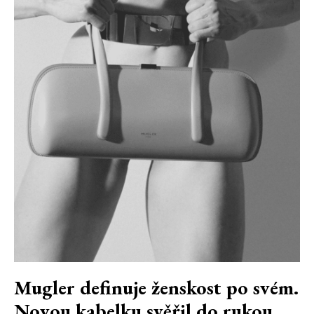
Mugler definuje ženskost po svém.
Novou kabelku svěřil do rukou