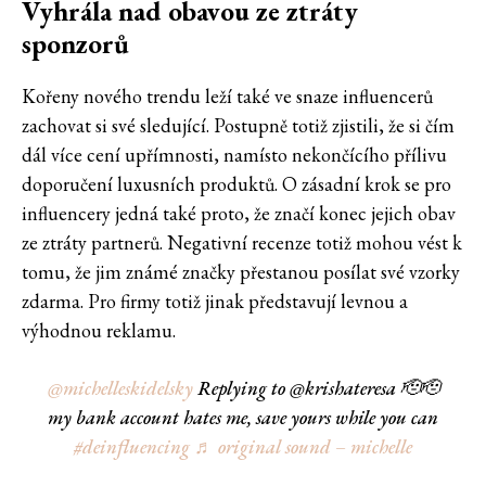
Vyhrála nad obavou ze ztráty
sponzorů
Kořeny nového trendu leží také ve snaze influencerů
zachovat si své sledující. Postupně totiž zjistili, že si čím
dál více cení upřímnosti, namísto nekončícího přílivu
doporučení luxusních produktů. O zásadní krok se pro
influencery jedná také proto, že značí konec jejich obav
ze ztráty partnerů. Negativní recenze totiž mohou vést k
tomu, že jim známé značky přestanou posílat své vzorky
zdarma. Pro firmy totiž jinak představují levnou a
výhodnou reklamu.
@michelleskidelsky
Replying to @krishateresa 🫡🫡
my bank account hates me, save yours while you can
#deinfluencing
♬ original sound – michelle