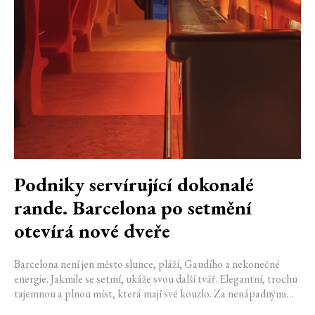
Podniky servírující dokonalé
rande. Barcelona po setmění
otevírá nové dveře
Barcelona není jen město slunce, pláží, Gaudího a nekonečné
energie. Jakmile se setmí, ukáže svou další tvář. Elegantní, trochu
tajemnou a plnou míst, která mají své kouzlo. Za nenápadnými
dveřmi se ukrývají bary, kde se míchají výjimečné koktejly a hraje