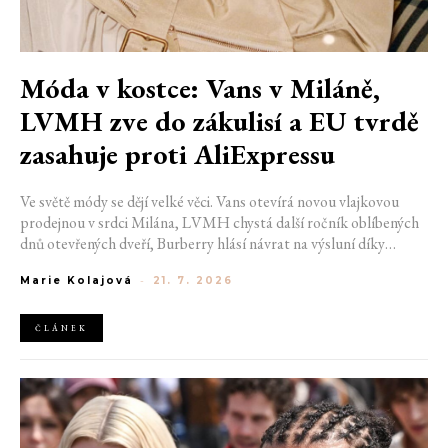
Móda v kostce: Vans v Miláně,
LVMH zve do zákulisí a EU tvrdě
zasahuje proti AliExpressu
Ve světě módy se dějí velké věci. Vans otevírá novou vlajkovou
prodejnou v srdci Milána, LVMH chystá další ročník oblíbených
dnů otevřených dveří, Burberry hlásí návrat na výsluní díky
generaci Z a Evropská unie udělila rekordní pokutu platformě
Marie Kolajová
-
21. 7. 2026
AliExpress.
ČLÁNEK