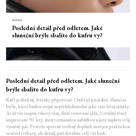
MÓDA
Poslední detail před odletem. Jaké
sluneční brýle sbalíte do kufru vy?
Poslední detail před odletem. Jaké sluneční
brýle sbalíte do kufru vy?
Kufr je sbalený, letenky připravené. Chybí už jen jediné. Sluneční
brýle, které budou stejně nepřehlédnutelné jako vaše letní zážitky.
Ať už vás zaujme vínový rám, žlutě tónovaná skla, či oválné tvary
inspirované 90. lety, mezi rozmanitou nabídkou si jistě najdete svůj
vysněný pár. Protože správně zvolený doplněk není jen praktickou
součástí výbavy, ale detail, jenž dotáhne celý váš look.