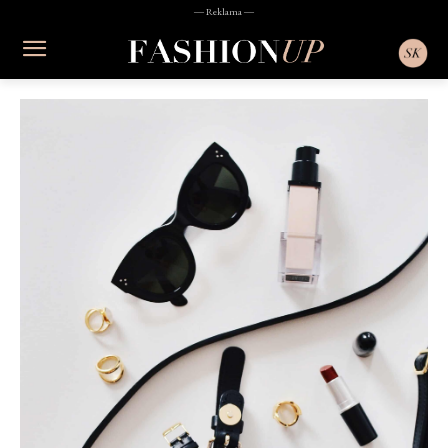
― Reklama ―