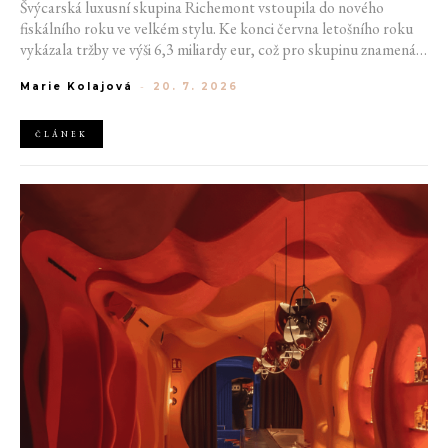
Švýcarská luxusní skupina Richemont vstoupila do nového
fiskálního roku ve velkém stylu. Ke konci června letošního roku
vykázala tržby ve výši 6,3 miliardy eur, což pro skupinu znamená
meziroční růst o 20 %. Tento úspěch ukazuje, že poptávka po
Marie Kolajová
-
20. 7. 2026
luxusním zůstává i přes přetrvávající ekonomickou nejistotu
mimořádně silná
ČLÁNEK