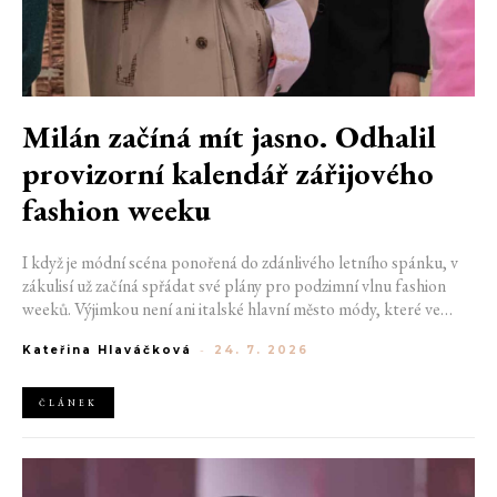
Milán začíná mít jasno. Odhalil
provizorní kalendář zářijového
fashion weeku
I když je módní scéna ponořená do zdánlivého letního spánku, v
zákulisí už začíná spřádat své plány pro podzimní vlnu fashion
weeků. Výjimkou není ani italské hlavní město módy, které ve
čtvrtek odhalilo provizorní kalendář chystaných show. Milán od
Kateřina Hlaváčková
-
24. 7. 2026
22. do 28. září přivítá tradiční jména, pozornost však zaměří
především na debut nových kreativních ředitelů značky
Moschino.
ČLÁNEK