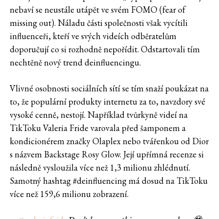
nebaví se neustále utápět ve svém FOMO (fear of
missing out). Náladu části společnosti však vycítili
influenceři, kteří ve svých videích odběratelům
doporučují co si rozhodně nepořídit. Odstartovali tím
nechtěně nový trend deinfluencingu.
Vlivné osobnosti sociálních sítí se tím snaží poukázat na
to, že populární produkty internetu za to, navzdory své
vysoké cenně, nestojí. Například tvůrkyně videí na
TikToku Valeria Fride varovala před šamponem a
kondicionérem značky Olaplex nebo tvářenkou od Dior
s názvem Backstage Rosy Glow. Její upřímná recenze si
následně vysloužila více než 1,3 milionu zhlédnutí.
Samotný hashtag #deinfluencing má dosud na TikToku
více než 159,6 milionu zobrazení.