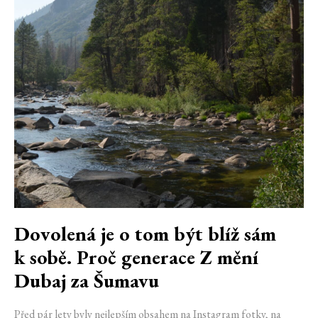
Dovolená je o tom být blíž sám
k sobě. Proč generace Z mění
Dubaj za Šumavu
Před pár lety byly nejlepším obsahem na Instagram fotky, na