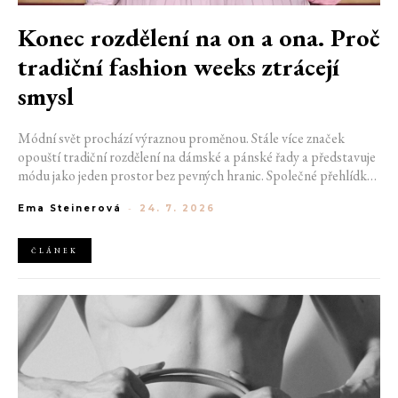
Konec rozdělení na on a ona. Proč
tradiční fashion weeks ztrácejí
smysl
Módní svět prochází výraznou proměnou. Stále více značek
opouští tradiční rozdělení na dámské a pánské řady a představuje
módu jako jeden prostor bez pevných hranic. Společné přehlídky,
propojené kolekce a rostoucí důraz na udržitelnost naznačují, že
Ema Steinerová
-
24. 7. 2026
klasické týdny módy mohou brzy vypadat úplně jinak.
ČLÁNEK