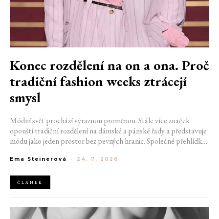
Konec rozdělení na on a ona. Proč
tradiční fashion weeks ztrácejí
smysl
Módní svět prochází výraznou proměnou. Stále více značek
opouští tradiční rozdělení na dámské a pánské řady a představuje
módu jako jeden prostor bez pevných hranic. Společné přehlídky,
propojené kolekce a rostoucí důraz na udržitelnost naznačují, že
Ema Steinerová
-
24. 7. 2026
klasické týdny módy mohou brzy vypadat úplně jinak.
ČLÁNEK