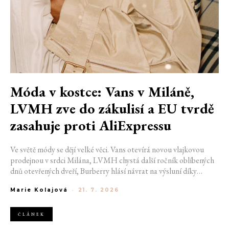
Móda v kostce: Vans v Miláně,
LVMH zve do zákulisí a EU tvrdě
zasahuje proti AliExpressu
Ve světě módy se dějí velké věci. Vans otevírá novou vlajkovou
prodejnou v srdci Milána, LVMH chystá další ročník oblíbených
dnů otevřených dveří, Burberry hlásí návrat na výsluní díky
generaci Z a Evropská unie udělila rekordní pokutu platformě
Marie Kolajová
-
21. 7. 2026
AliExpress.
ČLÁNEK