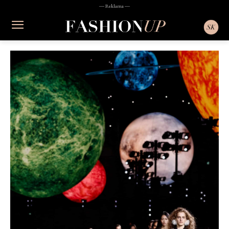
― Reklama ―