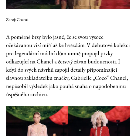
Zdroj: Chanel
A poměrně brzy bylo jasné, že se svou vysoce
očekávanou vizí míří až ke hvězdám. V debutové kolekci
pro legendární módní dům umně propojil prvky
odkazující na Chanel a čerstvý závan budoucnosti. I
když do svých návrhů zapojil detaily připomínající
slavnou zakladatelku značky, Gabrielle „Coco“ Chanel,
nepůsobil výsledek jako pouhá snaha o napodobeninu
úspěšného archivu.