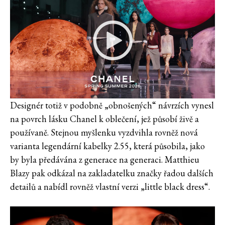
Designér totiž v podobně „obnošených“ návrzích vynesl
na povrch lásku Chanel k oblečení, jež působí živě a
používaně. Stejnou myšlenku vyzdvihla rovněž nová
varianta legendární kabelky 2.55, která působila, jako
by byla předávána z generace na generaci. Matthieu
Blazy pak odkázal na zakladatelku značky řadou dalších
detailů a nabídl rovněž vlastní verzi „little black dress“.