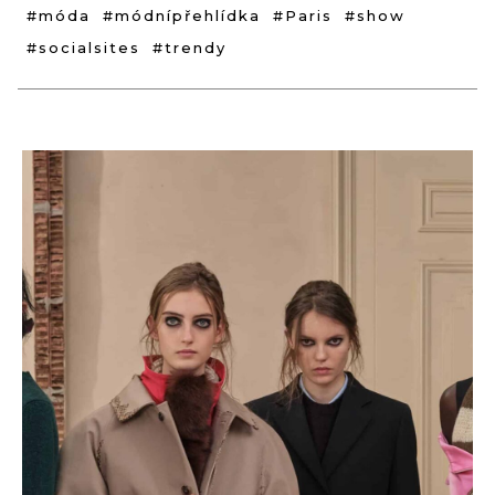
#móda
#módnípřehlídka
#Paris
#show
#socialsites
#trendy