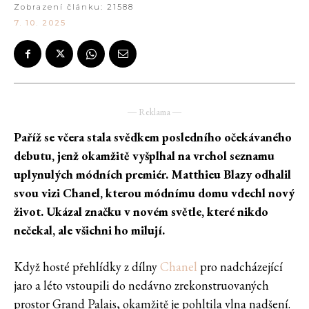
Zobrazení článku:
21588
7. 10. 2025
― Reklama ―
Paříž se včera stala svědkem posledního očekávaného
debutu, jenž okamžitě vyšplhal na vrchol seznamu
uplynulých módních premiér. Matthieu Blazy odhalil
svou vizi Chanel, kterou módnímu domu vdechl nový
život. Ukázal značku v novém světle, které nikdo
nečekal, ale všichni ho milují.
Když hosté přehlídky z dílny
Chanel
pro nadcházející
jaro a léto vstoupili do nedávno zrekonstruovaných
prostor Grand Palais, okamžitě je pohltila vlna nadšení.