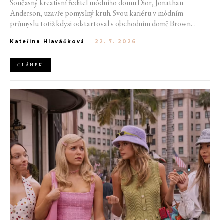
Současný kreativní ředitel módního domu Dior, Jonathan
Anderson, uzavře pomyslný kruh. Svou kariéru v módním
průmyslu totiž kdysi odstartoval v obchodním domě Brown
Thomas v Dublinu. Nyní se do hlavního města Irska navrátí v čele
Kateřina Hlaváčková
-
22. 7. 2026
jedné z největších luxusních značek světa. V prosinci totiž v
prostorách ikonické Trinity College odhalí očekávanou řadu Pre-
Fall 2027.
ČLÁNEK