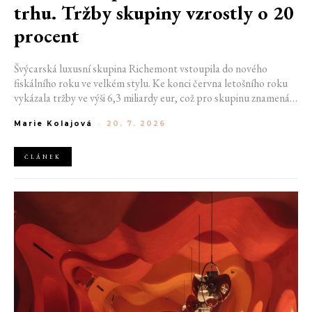
trhu. Tržby skupiny vzrostly o 20
procent
Švýcarská luxusní skupina Richemont vstoupila do nového
fiskálního roku ve velkém stylu. Ke konci června letošního roku
vykázala tržby ve výši 6,3 miliardy eur, což pro skupinu znamená
meziroční růst o 20 %. Tento úspěch ukazuje, že poptávka po
Marie Kolajová
-
20. 7. 2026
luxusním zůstává i přes přetrvávající ekonomickou nejistotu
mimořádně silná
ČLÁNEK