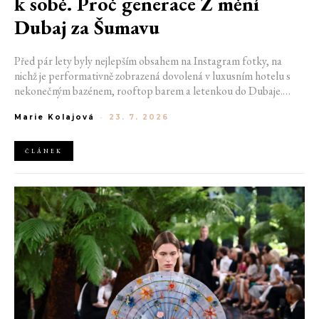
k sobě. Proč generace Z mění
Dubaj za Šumavu
Před pár lety byly nejlepším obsahem na Instagram fotky, na
nichž je performativně zobrazená dovolená v luxusním hotelu s
nekonečným bazénem, rooftop barem a letenkou do Dubaje.
Dnes sociální sítě zaplavují úplně jiné obrázky. Chata v Jizerských
Marie Kolajová
-
23. 7. 2026
horách. Ranní koupání v lomu. Výlet vlakem na Šumavu.
Nejlepším odpočinkem je jednoduše posedět s kamarády u ohně.
ČLÁNEK