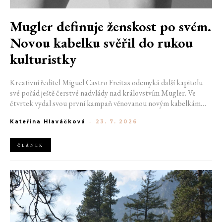
Mugler definuje ženskost po svém.
Novou kabelku svěřil do rukou
kulturistky
Kreativní ředitel Miguel Castro Freitas odemyká další kapitolu
své pořád ještě čerstvé nadvlády nad královstvím Mugler. Ve
čtvrtek vydal svou první kampaň věnovanou novým kabelkám
Aurora a Lua. Její vizuál hovoří přesně tím jazykem, s nímž návrhář
Kateřina Hlaváčková
-
23. 7. 2026
do módního domu dorazil. Umně mísí výrazy minulosti a dávných
kořenů, zatímco definuje moderní, silnou podobu ženskosti.
ČLÁNEK