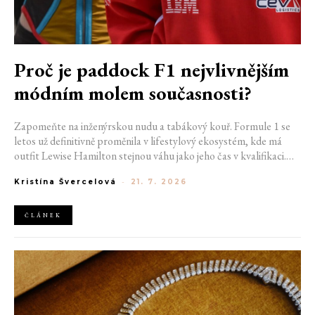
Proč je paddock F1 nejvlivnějším
módním molem současnosti?
Zapomeňte na inženýrskou nudu a tabákový kouř. Formule 1 se
letos už definitivně proměnila v lifestylový ekosystém, kde má
outfit Lewise Hamilton stejnou váhu jako jeho čas v kvalifikaci.
Díky miliardovému spojení s luxusním gigantem LVMH, vlivu
Kristína Švercelová
-
21. 7. 2026
nové generace influencerů a fenoménu manželek a partnerek
závodníků (WAGs) už F1 neprodává jen vteřiny napětí na startu,
ale příslušnost k nejrychlejší fashion komunitě světa. Jak se z
ČLÁNEK
"Racing Core" stala uniforma ulice a proč nás drama v paddocku
baví často i víc než samotné závody?