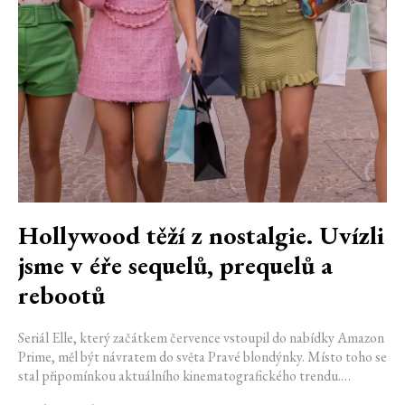
Hollywood těží z nostalgie. Uvízli
jsme v éře sequelů, prequelů a
rebootů
Seriál Elle, který začátkem července vstoupil do nabídky Amazon
Prime, měl být návratem do světa Pravé blondýnky. Místo toho se
stal připomínkou aktuálního kinematografického trendu.
Hollywoodská produkce se dnes točí v nekonečném kruhu.