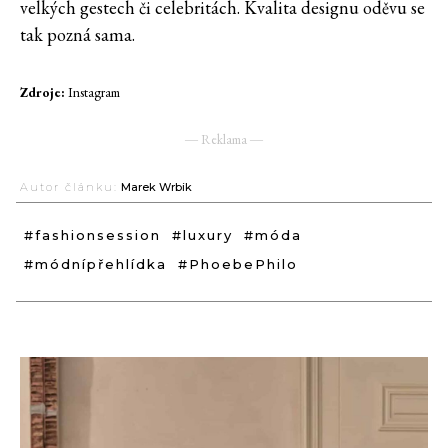
velkých gestech či celebritách. Kvalita designu oděvu se
tak pozná sama.
Zdroje:
Instagram
― Reklama ―
Autor článku:
Marek Wrbik
#fashionsession
#luxury
#móda
#módnípřehlídka
#PhoebePhilo