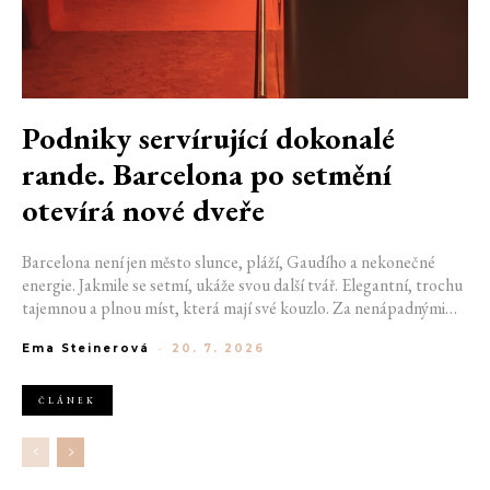
Podniky servírující dokonalé
rande. Barcelona po setmění
otevírá nové dveře
Barcelona není jen město slunce, pláží, Gaudího a nekonečné
energie. Jakmile se setmí, ukáže svou další tvář. Elegantní, trochu
tajemnou a plnou míst, která mají své kouzlo. Za nenápadnými
dveřmi se ukrývají bary, kde se míchají výjimečné koktejly a hraje
Ema Steinerová
-
20. 7. 2026
správná hudba. Pokud hledáte místo na rande, na které budete
oba ještě dlouho vzpomínat, právě ulice španělské metropole vám
mohou pomoct začít psát váš výjimečný příběh. Pokud jste si ještě
ČLÁNEK
nevybrali, kam vyrazit se svou drahou polovičkou, nastává
nejvyšší čas vybrat ten pravý podnik.