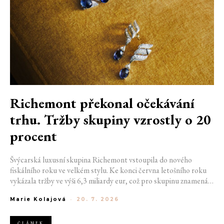
Richemont překonal očekávání
trhu. Tržby skupiny vzrostly o 20
procent
Švýcarská luxusní skupina Richemont vstoupila do nového
fiskálního roku ve velkém stylu. Ke konci června letošního roku
vykázala tržby ve výši 6,3 miliardy eur, což pro skupinu znamená
meziroční růst o 20 %. Tento úspěch ukazuje, že poptávka po
Marie Kolajová
-
20. 7. 2026
luxusním zůstává i přes přetrvávající ekonomickou nejistotu
mimořádně silná
ČLÁNEK