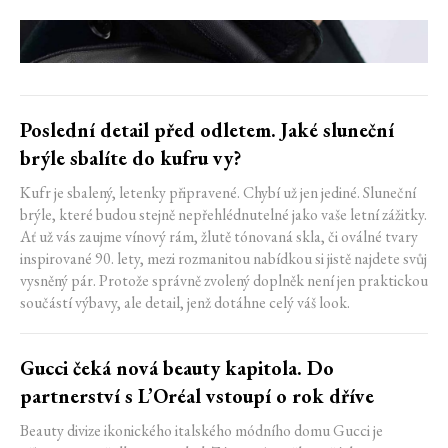
Poslední detail před odletem. Jaké sluneční
brýle sbalíte do kufru vy?
Kufr je sbalený, letenky připravené. Chybí už jen jediné. Sluneční
brýle, které budou stejně nepřehlédnutelné jako vaše letní zážitky.
Ať už vás zaujme vínový rám, žlutě tónovaná skla, či oválné tvary
inspirované 90. lety, mezi rozmanitou nabídkou si jistě najdete svůj
vysněný pár. Protože správně zvolený doplněk není jen praktickou
součástí výbavy, ale detail, jenž dotáhne celý váš look.
Gucci čeká nová beauty kapitola. Do
partnerství s L’Oréal vstoupí o rok dříve
Beauty divize ikonického italského módního domu Gucci je