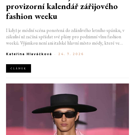
provizorní kalendář zářijového
fashion weeku
I když je módní scéna ponořená do zdánlivého letního spánku, v
zákulisí už začíná spřádat své plány pro podzimní vlnu fashion
weeků. Výjimkou není ani italské hlavní město módy, které ve
čtvrtek odhalilo provizorní kalendář chystaných show. Milán od
Kateřina Hlaváčková
-
24. 7. 2026
22. do 28. září přivítá tradiční jména, pozornost však zaměří
především na debut nových kreativních ředitelů značky
Moschino.
ČLÁNEK