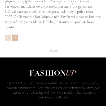
připravena vyšplhat na vrchol. Zástupci značky začátkem
července oznámili, že do chystaného partnerství s gigantem
L'Oréal vstoupí o rok dříve, než plánovali, tedy v půlce roku
2027. Od licence si slibují obnovu nabídky, která je sice známá pro
své parfémy, postrádá však hlubší, instantně rozpoznatelnou
identitu.
― Reklama ―
FASHIONUP.cz je průvodce světem radostí, protknutými krásou,
kvalitou a hodnotami. Tvoří ho tým lifestyle profesionálů, které jako
magnet přitahují exkluzivní novinky v módě, kráse, designu a
prémiových zážitcích.