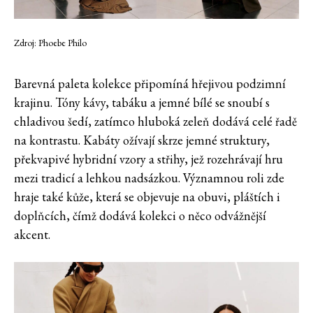
Zdroj: Phoebe Philo
Barevná paleta kolekce připomíná hřejivou podzimní
krajinu. Tóny kávy, tabáku a jemné bílé se snoubí s
chladivou šedí, zatímco hluboká zeleň dodává celé řadě
na kontrastu. Kabáty ožívají skrze jemné struktury,
překvapivé hybridní vzory a střihy, jež rozehrávají hru
mezi tradicí a lehkou nadsázkou. Významnou roli zde
hraje také kůže, která se objevuje na obuvi, pláštích i
doplňcích, čímž dodává kolekci o něco odvážnější
akcent.