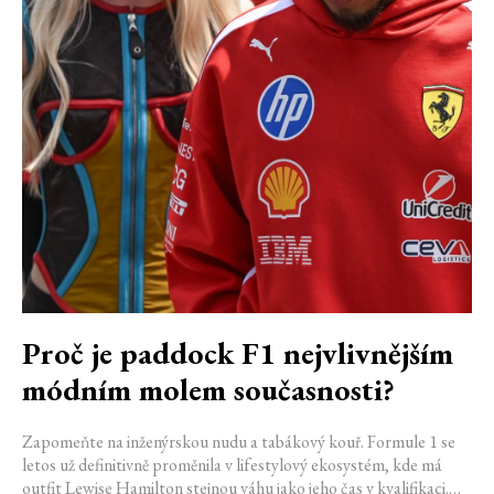
Proč je paddock F1 nejvlivnějším
módním molem současnosti?
Zapomeňte na inženýrskou nudu a tabákový kouř. Formule 1 se
letos už definitivně proměnila v lifestylový ekosystém, kde má
outfit Lewise Hamilton stejnou váhu jako jeho čas v kvalifikaci.