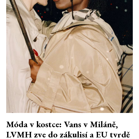
Móda v kostce: Vans v Miláně,
LVMH zve do zákulisí a EU tvrdě