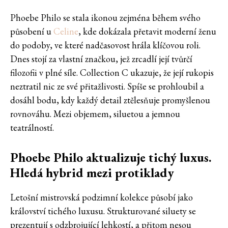
Phoebe Philo se stala ikonou zejména během svého
působení u
Celine
, kde dokázala přetavit moderní ženu
do podoby, ve které nadčasovost hrála klíčovou roli.
Dnes stojí za vlastní značkou, jež zrcadlí její tvůrčí
filozofii v plné síle. Collection C ukazuje, že její rukopis
neztratil nic ze své přitažlivosti. Spíše se prohloubil a
dosáhl bodu, kdy každý detail ztělesňuje promyšlenou
rovnováhu. Mezi objemem, siluetou a jemnou
teatrálností.
Phoebe Philo aktualizuje tichý luxus.
Hledá hybrid mezi protiklady
Letošní mistrovská podzimní kolekce působí jako
království tichého luxusu. Strukturované siluety se
prezentují s odzbrojující lehkostí, a přitom nesou