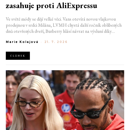
zasahuje proti AliExpressu
Ve světě módy se dějí velké věci. Vans otevírá novou vlajkovou
prodejnou v srdci Milána, LVMH chystá další ročník oblíbených
dnů otevřených dveří, Burberry hlásí návrat na výsluní díky
generaci Z a Evropská unie udělila rekordní pokutu platformě
Marie Kolajová
-
21. 7. 2026
AliExpress.
ČLÁNEK