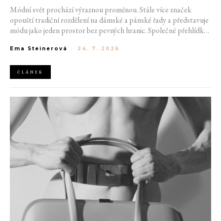
Módní svět prochází výraznou proměnou. Stále více značek
opouští tradiční rozdělení na dámské a pánské řady a představuje
módu jako jeden prostor bez pevných hranic. Společné přehlídky,
propojené kolekce a rostoucí důraz na udržitelnost naznačují, že
Ema Steinerová
-
24. 7. 2026
klasické týdny módy mohou brzy vypadat úplně jinak.
ČLÁNEK