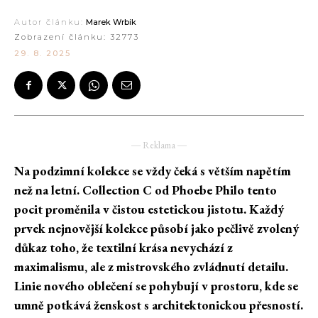
Autor článku:
Marek Wrbik
Zobrazení článku:
32773
29. 8. 2025
― Reklama ―
Na podzimní kolekce se vždy čeká s větším napětím
než na letní. Collection C od Phoebe Philo tento
pocit proměnila v čistou estetickou jistotu. Každý
prvek nejnovější kolekce působí jako pečlivě zvolený
důkaz toho, že textilní krása nevychází z
maximalismu, ale z mistrovského zvládnutí detailu.
Linie nového oblečení se pohybují v prostoru, kde se
umně potkává ženskost s architektonickou přesností.