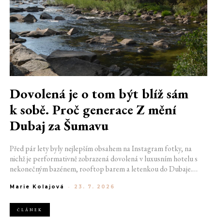
Dovolená je o tom být blíž sám
k sobě. Proč generace Z mění
Dubaj za Šumavu
Před pár lety byly nejlepším obsahem na Instagram fotky, na
nichž je performativně zobrazená dovolená v luxusním hotelu s
nekonečným bazénem, rooftop barem a letenkou do Dubaje.
Dnes sociální sítě zaplavují úplně jiné obrázky. Chata v Jizerských
Marie Kolajová
-
23. 7. 2026
horách. Ranní koupání v lomu. Výlet vlakem na Šumavu.
Nejlepším odpočinkem je jednoduše posedět s kamarády u ohně.
ČLÁNEK