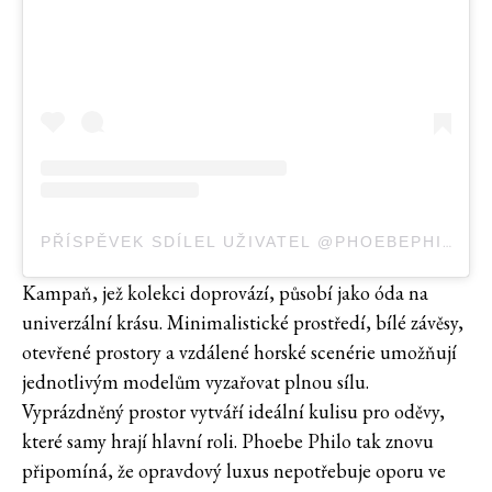
PŘÍSPĚVEK SDÍLEL UŽIVATEL @PHOEBEPHILO
Kampaň, jež kolekci doprovází, působí jako óda na
univerzální krásu. Minimalistické prostředí, bílé závěsy,
otevřené prostory a vzdálené horské scenérie umožňují
jednotlivým modelům vyzařovat plnou sílu.
Vyprázdněný prostor vytváří ideální kulisu pro oděvy,
které samy hrají hlavní roli. Phoebe Philo tak znovu
připomíná, že opravdový luxus nepotřebuje oporu ve