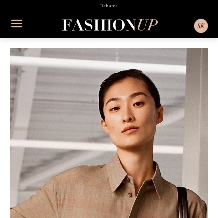
― Reklama ―