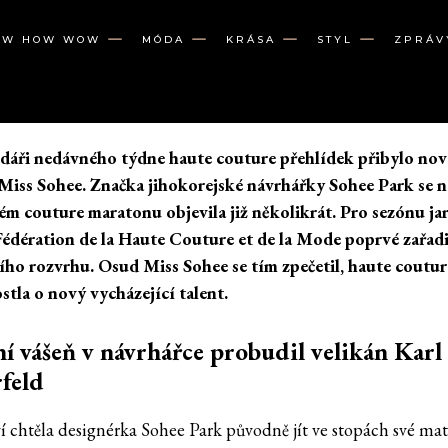
OW HOW WOW
MÓDA
KRÁSA
STYL
ZPRÁV
dáři nedávného týdne haute couture přehlídek přibylo nov
Miss Sohee. Značka jihokorejské návrhářky Sohee Park se n
ém couture maratonu objevila již několikrát. Pro sezónu j
 Fédération de la Haute Couture et de la Mode poprvé zařadi
ního rozvrhu. Osud Miss Sohee se tím zpečetil, haute coutur
ostla o nový vycházející talent.
 vášeň v návrhářce probudil velikán Karl
feld
ví chtěla designérka Sohee Park původně jít ve stopách své mat