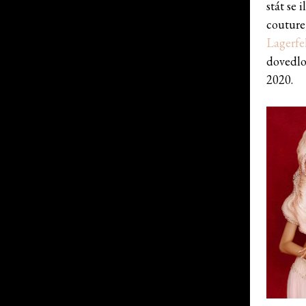
stát se
couture
Lagerfe
dovedlo
2020.