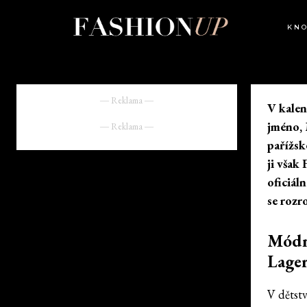
KN
― Reklama ―
V kalen
jméno, 
― Reklama ―
pařížsk
ji však
oficiál
se rozr
Módní
Lager
V dětst