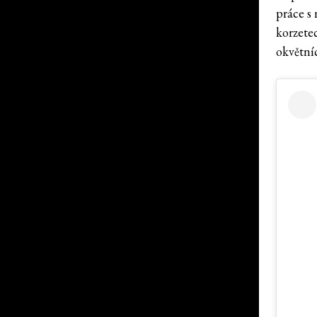
práce s 
korzete
okvětníc