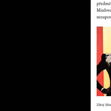
předmět
Minhw
nezapom
Zdroj: Mis