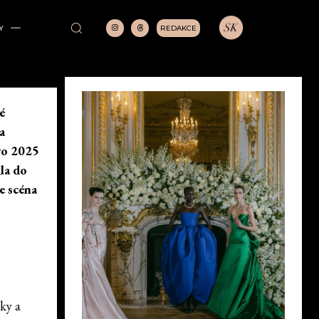
REDAKCE
Y
é
a
aro 2025
la do
e scéna
ky a