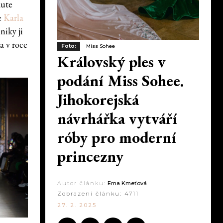
aute
e
Karla
niky ji
a v roce
Foto:
Miss Sohee
Královský ples v
podání Miss Sohee.
Jihokorejská
návrhářka vytváří
róby pro moderní
princezny
Autor článku:
Ema Kmeťová
Zobrazení článku:
4711
27. 2. 2025