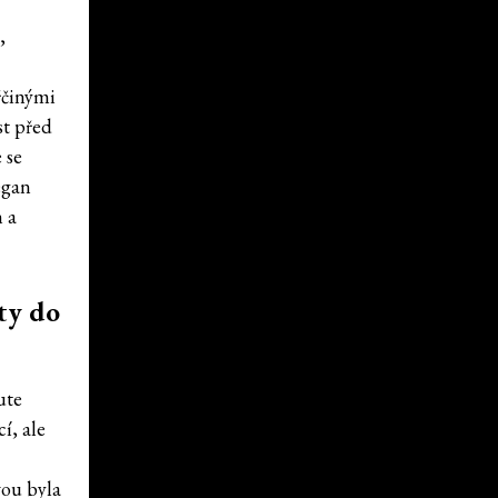
,
řčinými
st před
 se
egan
n a
ty do
ute
í, ale
vou byla