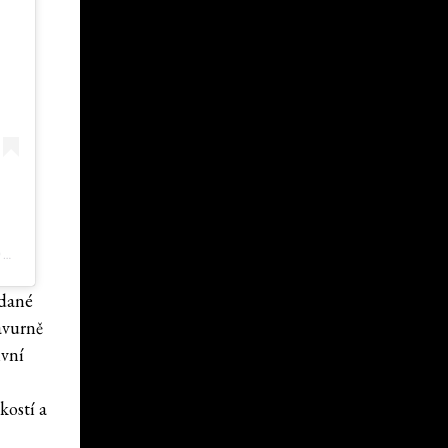
PRÍSPEVOK, KTORÝ ZDIEĽA M I S S S O H E E (@MISS_SOHEE)
ydané
avurně
ivní
kostí a