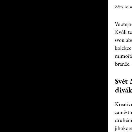
Zdroj: Mis
Ve stej
Kvůli t
svou ab
kolekce 
mimořád
branže.
Svět 
divá
Kreativ
zaměstn
druhém k
jihokor