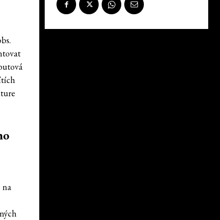
bs.
ntovat
ebutová
ítích
uture
ho
o na
aných