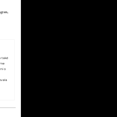
agram,
m také
jme
ní o
ovala