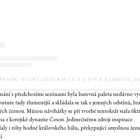
nání s předchozími sezónami byla barevná paleta nedávno v
outure řady tlumenější a skládala se tak z jemných odstínů, br
ých černou. Múzou návrhářky se při tvorbě tentokrát stala fikt
čna z korejské dynastie Čoson. Jedinečnému zdroji inspirace
aly i róby hodné královského bálu, překypující smyslnou žens
í.