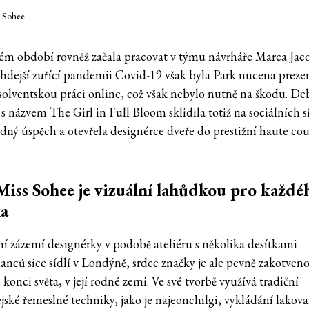
s Sohee
ném období rovněž začala pracovat v týmu návrháře Marca Jaco
ehdejší zuřící pandemii Covid-19 však byla Park nucena preze
solventskou práci online, což však nebylo nutně na škodu. D
s názvem The Girl in Full Bloom sklidila totiž na sociálních s
ný úspěch a otevřela designérce dveře do prestižní haute co
Miss Sohee je vizuální lahůdkou pro každé
ka
ní zázemí designérky v podobě ateliéru s několika desítkami
anců sice sídlí v Londýně, srdce značky je ale pevně zakotven
onci světa, v její rodné zemi. Ve své tvorbě využívá tradiční
ejské řemeslné techniky, jako je najeonchilgi, vykládání lakov