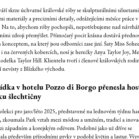
váří skrze úchvatné královské róby se skulpturálními siluetami
mi materiály a precizními detaily, odrážejícími měsíce práce v
u. Na to, abychom róby pochopili, nepotřebujeme nad návrhá
čními zdroji přemýšlet. Přímočarý pocit krásna dostává předno
 konceptem, na který jsou odborníci zase jiní. Šaty Miss Sohee
í i na červených kobercích, nosí je herečky Anya Taylor Joy, M
odelka Taylor Hill. Klientelu tvoří i členové královských rodi
 nevěsty z Blízkého východu.
ídka v hotelu Pozzo di Borgo přenesla hos
ku šlechtičny
kolekci pro jaro/léto 2025, představené na lednovém týdnu ha
, zkoumala Park vztah mezi módou a uměním, tradicí a inovac
zi západním a korejským oděvem. Podobně jako už dříve se
vala především přírodními prvky v podobě květin a lastur. Výz