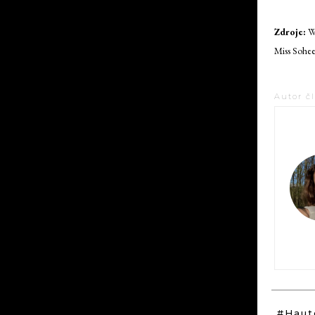
Zdroje:
W 
Miss Sohe
Autor č
#Haut