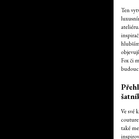
Ten vyt
luxusní
ateliér
inspira
hlubším
objevuj
Fox či m
budoucí
Přehl
šatní
Ve své 
couture
také me
inspiro