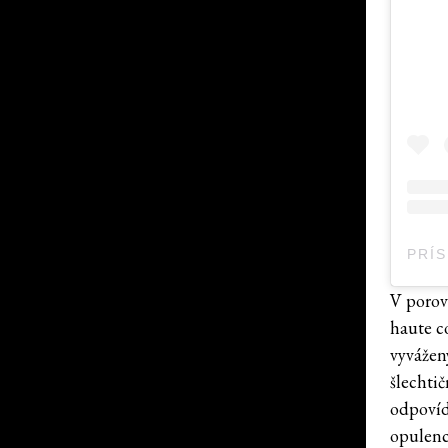
V porov
haute c
vyvážen
šlechti
odpovíd
opulenc