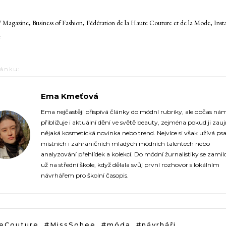
Magazine, Business of Fashion, Fédération de la Haute Couture et de la Mode, Inst
e
lánku:
Ema Kmeťová
https://fashionup.cz/
Ema nejčastěji přispívá články do módní rubriky, ale občas ná
přibližuje i aktuální dění ve světě beauty, zejména pokud ji zau
nějaká kosmetická novinka nebo trend. Nejvíce si však užívá psa
místních i zahraničních mladých módních talentech nebo
analyzování přehlídek a kolekcí. Do módní žurnalistiky se zamil
už na střední škole, když dělala svůj první rozhovor s lokálním
návrhářem pro školní časopis.
eCouture
#MissSohee
#móda
#návrháři