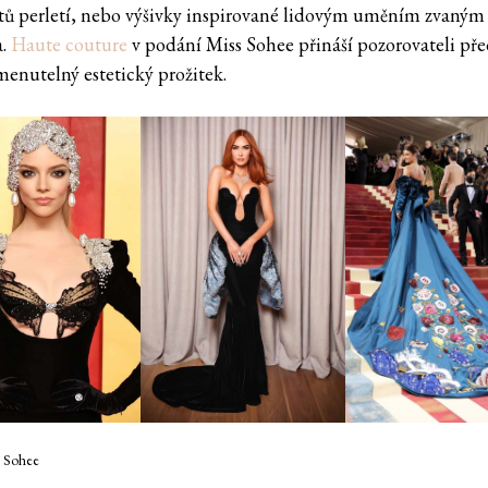
ů perletí, nebo výšivky inspirované lidovým uměním zvaným
a.
Haute couture
v podání Miss Sohee přináší pozorovateli př
enutelný estetický prožitek.
s Sohee