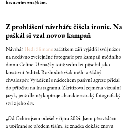
luxusním značkám.
Z prohlášení návrháře čišela ironie. Na
paškál si vzal novou kampaň
Návrhář
Hedi Slimane
začátkem září vyjádřil svůj názor
na nedávno zveřejněné fotografie pro kampaň módního
domu Celine. U značky totiž sedm let působil jako
kreativní ředitel. Rozhodně však nešlo o žádný
chvalozpěv. Vyjádření s nádechem pasivní agrese přidal
do příběhu na Instagramu. Zkritizoval zejména vizuální
jazyk, jenž dle něj kopíruje charakteristický fotografický
styl z jeho éry.
„Od Celine jsem odešel v říjnu 2024. Jsem přesvědčen
a upřímně se předem těším, že značka dokáže znovu