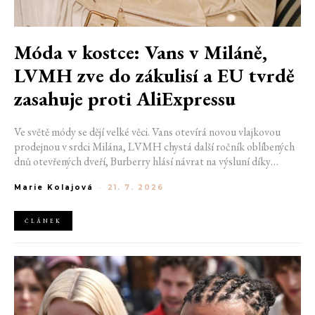
Móda v kostce: Vans v Miláně,
LVMH zve do zákulisí a EU tvrdě
zasahuje proti AliExpressu
Ve světě módy se dějí velké věci. Vans otevírá novou vlajkovou
prodejnou v srdci Milána, LVMH chystá další ročník oblíbených
dnů otevřených dveří, Burberry hlásí návrat na výsluní díky
generaci Z a Evropská unie udělila rekordní pokutu platformě
Marie Kolajová
-
21. 7. 2026
AliExpress.
ČLÁNEK