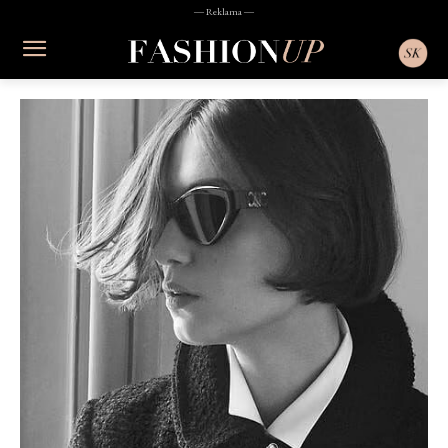
― Reklama ―