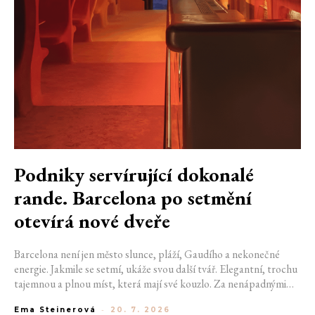
Podniky servírující dokonalé
rande. Barcelona po setmění
otevírá nové dveře
Barcelona není jen město slunce, pláží, Gaudího a nekonečné
energie. Jakmile se setmí, ukáže svou další tvář. Elegantní, trochu
tajemnou a plnou míst, která mají své kouzlo. Za nenápadnými
dveřmi se ukrývají bary, kde se míchají výjimečné koktejly a hraje
Ema Steinerová
-
20. 7. 2026
správná hudba. Pokud hledáte místo na rande, na které budete