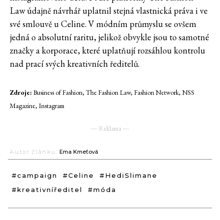
Law údajně návrhář uplatnil stejná vlastnická práva i ve
své smlouvě u Celine. V módním průmyslu se ovšem
jedná o absolutní raritu, jelikož obvykle jsou to samotné
značky a korporace, které uplatňují rozsáhlou kontrolu
nad prací svých kreativních ředitelů.
Zdroje:
Business of Fashion, The Fashion Law, Fashion Network, NSS
Magazine, Instagram
― Reklama ―
Autor článku:
Ema Kmeťová
#campaign
#Celine
#HediSlimane
#kreativníředitel
#móda