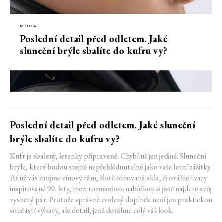
MÓDA
Poslední detail před odletem. Jaké
sluneční brýle sbalíte do kufru vy?
Poslední detail před odletem. Jaké sluneční
brýle sbalíte do kufru vy?
Kufr je sbalený, letenky připravené. Chybí už jen jediné. Sluneční
brýle, které budou stejně nepřehlédnutelné jako vaše letní zážitky.
Ať už vás zaujme vínový rám, žlutě tónovaná skla, či oválné tvary
inspirované 90. lety, mezi rozmanitou nabídkou si jistě najdete svůj
vysněný pár. Protože správně zvolený doplněk není jen praktickou
součástí výbavy, ale detail, jenž dotáhne celý váš look.