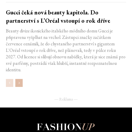
Gucci čeká nová beauty kapitola. Do
partnerství s L’Oréal vstoupí o rok dříve
Beauty divize ikonického italského módního domu Gucci je
připravena vyšplhat na vrchol. Zástupci značky začátkem
července oznámili, že do chystaného partnerství s gigantem
L'Oréal vstoupí o rok dříve, než plánovali, tedy v půlce roku
2027. Od licence si slibují obnovu nabídky, která je sice známá pro
své parfémy, postrádá však hlubší, instantně rozpoznatelnou
identitu.
― Reklama ―