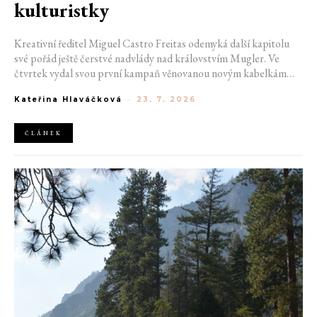
kulturistky
Kreativní ředitel Miguel Castro Freitas odemyká další kapitolu
své pořád ještě čerstvé nadvlády nad královstvím Mugler. Ve
čtvrtek vydal svou první kampaň věnovanou novým kabelkám
Aurora a Lua. Její vizuál hovoří přesně tím jazykem, s nímž návrhář
Kateřina Hlaváčková
-
23. 7. 2026
do módního domu dorazil. Umně mísí výrazy minulosti a dávných
kořenů, zatímco definuje moderní, silnou podobu ženskosti.
ČLÁNEK