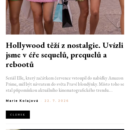
Hollywood těží z nostalgie. Uvízli
jsme v éře sequelů, prequelů a
rebootů
Seriál Elle, který začátkem července vstoupil do nabídky Amazon
Prime, měl být návratem do světa Pravé blondýnky. Místo toho se
stal připomínkou aktuálního kinematografického trendu.
Hollywoodská produkce se dnes točí v nekonečném kruhu.
Marie Kolajová
-
22. 7. 2026
Prequely, sequely, spin-offy i rebooty zaplnily kina i streamovací
platformy natolik, že se originální příběhy stávají pouhou
vzácností. Proč se filmový průmysl tak moc bojí nových nápadů?
ČLÁNEK
A můžeme si za to sami?