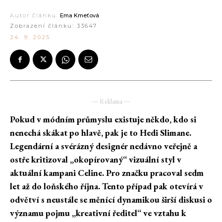
Autor článku:
Ema Kmeťová
Zobrazení článku:
33647
24. 9. 2025
― Reklama ―
Pokud v módním průmyslu existuje někdo, kdo si
nenechá skákat po hlavě, pak je to Hedi Slimane.
Legendární a svérázný designér nedávno veřejně a
ostře kritizoval „okopírovaný“ vizuální styl v
aktuální kampani Celine. Pro značku pracoval sedm
let až do loňského října. Tento případ pak otevírá v
odvětví s neustále se měnící dynamikou širší diskusi o
významu pojmu „kreativní ředitel“ ve vztahu k