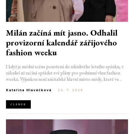
Milán začíná mít jasno. Odhalil
provizorní kalendář zářijového
fashion weeku
I když je módní scéna ponořená do zdánlivého letního spánku, v
zákulisí už začíná spřádat své plány pro podzimní vlnu fashion
weeků. Výjimkou není ani italské hlavní město módy, které ve
čtvrtek odhalilo provizorní kalendář chystaných show. Milán od
Kateřina Hlaváčková
-
24. 7. 2026
22. do 28. září přivítá tradiční jména, pozornost však zaměří
především na debut nových kreativních ředitelů značky
Moschino.
ČLÁNEK