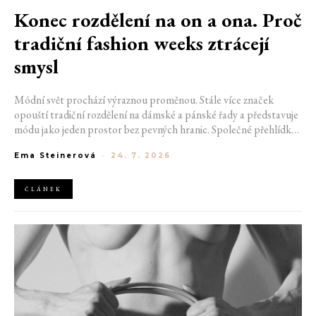
Konec rozdělení na on a ona. Proč
tradiční fashion weeks ztrácejí
smysl
Módní svět prochází výraznou proměnou. Stále více značek
opouští tradiční rozdělení na dámské a pánské řady a představuje
módu jako jeden prostor bez pevných hranic. Společné přehlídky,
propojené kolekce a rostoucí důraz na udržitelnost naznačují, že
Ema Steinerová
-
24. 7. 2026
klasické týdny módy mohou brzy vypadat úplně jinak.
ČLÁNEK