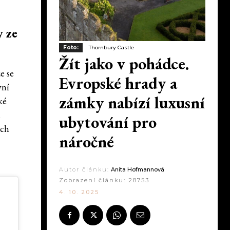
y ze
Foto:
Thornbury Castle
Žít jako v pohádce.
e se
Evropské hrady a
yní
zámky nabízí luxusní
ké
,
ubytování pro
ých
náročné
Autor článku:
Anita Hofmannová
Zobrazení článku:
28753
4. 10. 2025