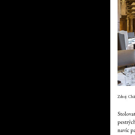
Zdroj: Châ
Stolova
pestrýc
navíc p