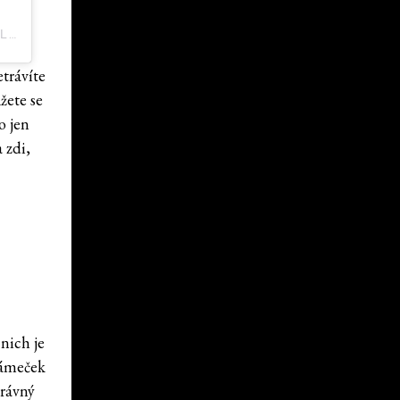
PŘÍSPĚVEK SDÍLENÝ ASHFORD CASTLE (@ASHFORDCASTLE)
trávíte
žete se
o jen
 zdi,
nich je
zámeček
právný