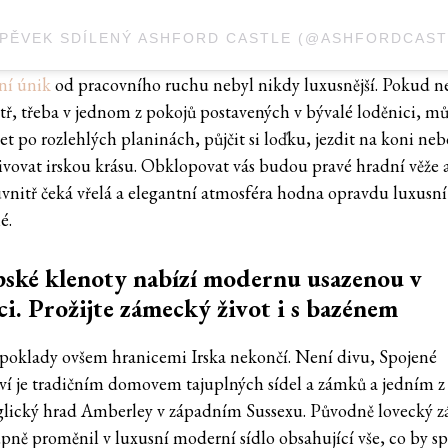
ní únik
od pracovního ruchu nebyl nikdy luxusnější. Pokud ne
itř, třeba v jednom z pokojů postavených v bývalé loděnici, mů
t po rozlehlých planinách, půjčit si loďku, jezdit na koni neb
ivovat irskou krásu. Obklopovat vás budou pravé hradní věže a
vnitř čeká vřelá a elegantní atmosféra hodna opravdu luxusní
é.
ské klenoty nabízí modernu usazenou v
ci. Prožijte zámecký život i s bazénem
poklady ovšem hranicemi Irska nekončí. Není divu, Spojené
tví je tradičním domovem tajuplných sídel a zámků a jedním z 
glický hrad Amberley v západním Sussexu. Původně lovecký 
upně proměnil v luxusní moderní sídlo obsahující vše, co by s