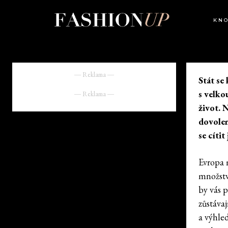
KN
― Reklama ―
Stát se
s velko
― Reklama ―
život. 
dovolen
se cíti
Evropa 
množstv
by vás 
zůstáva
a výhle