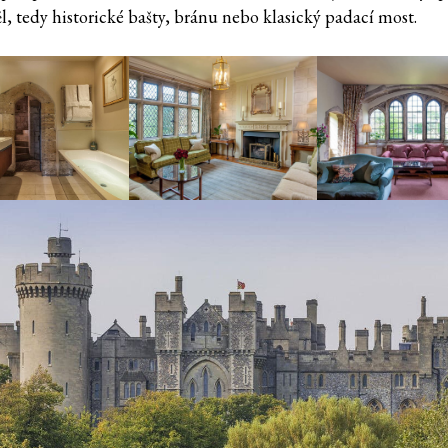
l, tedy historické bašty, bránu nebo klasický padací most.