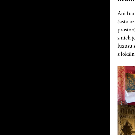
Ani fra
často o
prostor
z nich 
luxusu 
z lokáln