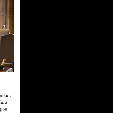
enku v
rému
gion