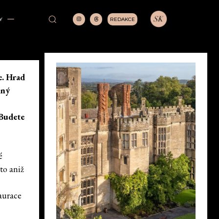
REDAKCE
Y
e. Hrad
lný
 Budete
é
to aniž
taurace