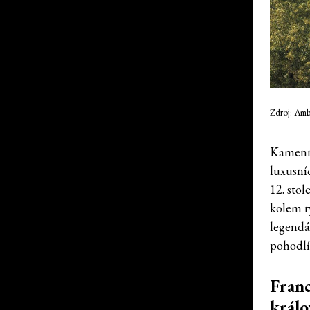
Zdroj: Amb
Kamenný
luxusní
12. sto
kolem r
legendá
pohodlí 
Franc
králo