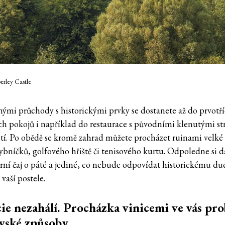
erley Castle
mi průchody s historickými prvky se dostanete až do prvotř
ch pokojů i například do restaurace s původními klenutými st
letí. Po obědě se kromě zahrad můžete procházet ruinami velké 
ybníčků, golfového hřiště či tenisového kurtu. Odpoledne si d
rní čaj o páté a jediné, co nebude odpovídat historickému du
vaší postele.
ie nezahálí. Procházka vinicemi ve vás pr
vské způsoby