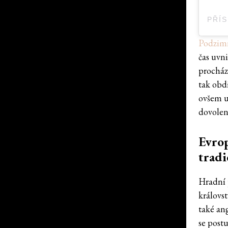
Podzim
čas uvn
procháze
tak obd
ovšem u
dovolen
Evrop
tradi
Hradní 
královs
také an
se post