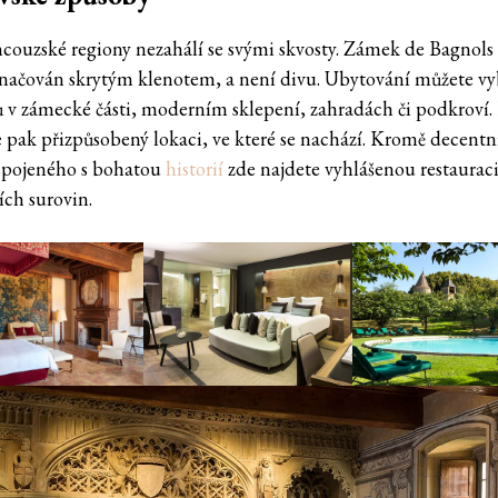
ncouzské regiony nezahálí se svými skvosty. Zámek de Bagnols
značován skrytým klenotem, a není divu. Ubytování můžete vyb
ů v zámecké části, moderním sklepení, zahradách či podkroví.
je pak přizpůsobený lokaci, ve které se nachází. Kromě decent
spojeného s bohatou
historií
zde najdete vyhlášenou restauraci
ích surovin.