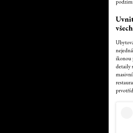
podzimn
Uvnit
všech
Ubytová
nejedná 
ikonou 
detaily
masivní
restaur
prvotří