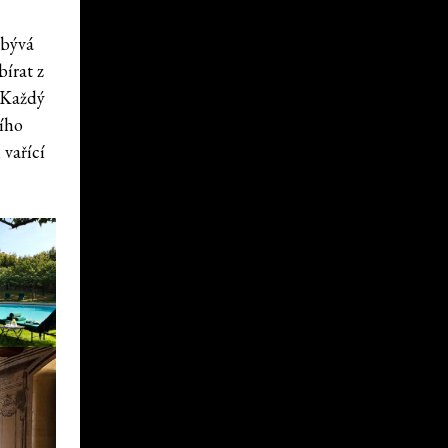
 bývá
írat z
 Každý
ního
 vařící