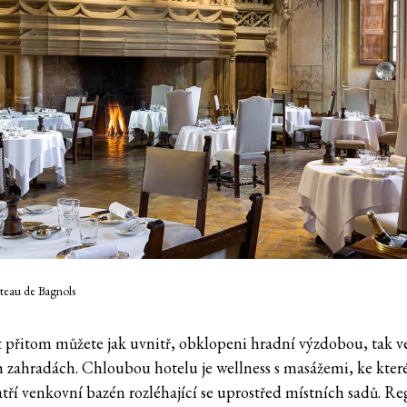
teau de Bagnols
t přitom můžete jak uvnitř, obklopeni hradní výzdobou, tak v
h zahradách. Chloubou hotelu je wellness s masážemi, ke kte
atří venkovní bazén rozléhající se uprostřed místních sadů. Re