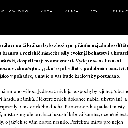
OW HOW WOW
MÓDA
KRÁSA
STYL
ZPRÁV
 královnou či králem bylo zbožným přáním nejednoho dítět
u bránou a rozlehlé zámecké sály evokují bohatství a kouze
Naštěstí, dospělí mají své možnosti. Vydejte se na luxusní
ou a vyzkoušejte si, jaké to je bydlet v podobném panství.
t jako v pohádce, a navíc o vás bude královsky postaráno.
má mnoho výhod. Jednou z nich je bezpochyby její nepřebern
í hradů a zámků. Některé z nich dokonce nabízí ubytování, a 
připravily o historického ducha. Kamenné zdi a padací mosty
jí, místo zimy ale přichází luxusní krbová kamna, oceněné res
dy, o jakých se vám dosud nesnilo. Perfektní místo pro nejen