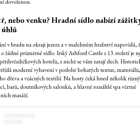
í dovolenou.
ř, nebo venku? Hradní sídlo nabízí zážitk
 úhlů
ní v hradu na okraji jezera a v malebném hrabství napovídá, ž
o žádné průměrné sídlo. Irský Ashford Castle z 13. století je n
pětihvězdičkových hotelů, z nichž se vám zatají dech. Historic
 střídá moderní vybavení v podobě bohatých textur, materiálů
ho dřeva a vzácných textilií. Na hosty čeká hned několik různ
ací, barů, doutníkových salonků, a hlavně rozsáhlé spa včetně
dních masáží.