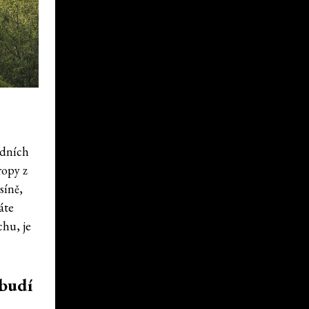
ídních
ropy z
síně,
áte
chu, je
obudí