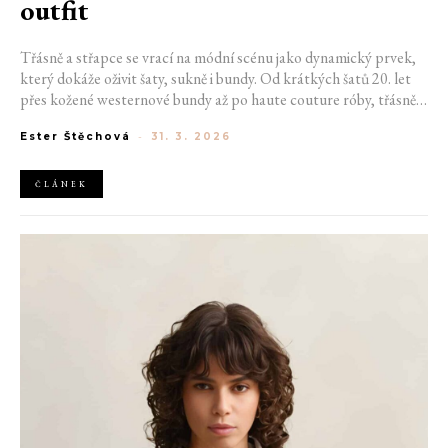
outfit
Třásně a střapce se vrací na módní scénu jako dynamický prvek,
který dokáže oživit šaty, sukně i bundy. Od krátkých šatů 20. let
přes kožené westernové bundy až po haute couture róby, třásně
kombinují pohyb, texturu a osobitý styl. V aktuálních kolekcích
Ester Štěchová
-
31. 3. 2026
se objevují nejen jako doplněk, ale také jako hlavní charakter
outfitu. Ať už jde o elegantní večerní šaty, hravé sukně, nebo
nápadité bundy, třásně opět dokazují, že jsou více než jen
ČLÁNEK
ozdobou, jsou módním výrazem samy o sobě.