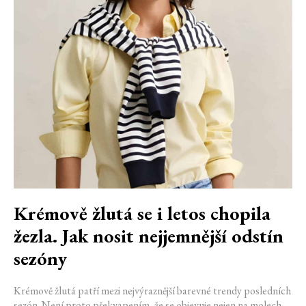
Krémově žlutá se i letos chopila
žezla. Jak nosit nejjemnější odstín
sezóny
Krémově žlutá patří mezi nejvýraznější barevné trendy posledních
sezón. Není proto překvapením, že se objevuje nejen na molech,