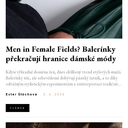
Men in Female Fields? Balerínky
překračují hranice dámské módy
Kdysi výhradně doména žen, dnes oblíbený trend stylových mužů.
Balerínky tiše, ale sebevědomě dobývají pánský šatník, a to díky
odvážným stylistickým experimentům a reinterpretaci tradičních
módních kódů. Stírají předchozí hranice a přináší moderní,
Ester Štěchová
-
2. 4. 2026
sofistikovanou siluetu. Řekněme si na rovinu: Co udělá z muže
většího muže, než prvek s nádechem ženskosti?
ČLÁNEK