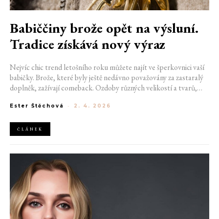
Babiččiny brože opět na výsluní.
Tradice získává nový výraz
Nejvíc chic trend letošního roku můžete najít ve šperkovnici vaší
babičky. Brože, které byly ještě nedávno považovány za zastaralý
doplněk, zažívají comeback. Ozdoby různých velikostí a tvarů,
doplňující kravaty, svetry a blůzy, začínají dobývat i ulice. Spolu s
Ester Štěchová
-
2. 4. 2026
nimi však přichází otázka, jakou brož vybrat a kam ji umístit,
abyste nevypadali jako z minulého století.
ČLÁNEK