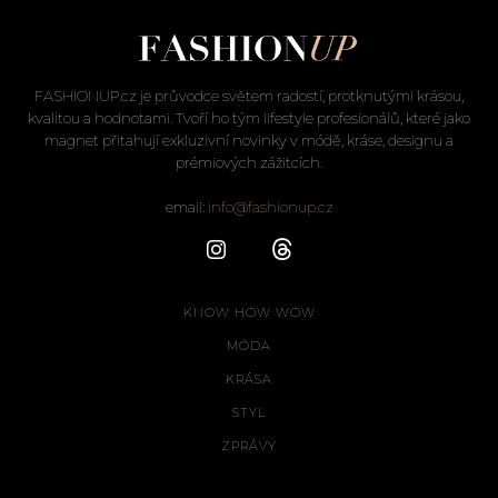
FASHIONUP.cz je průvodce světem radostí, protknutými krásou,
kvalitou a hodnotami. Tvoří ho tým lifestyle profesionálů, které jako
magnet přitahují exkluzivní novinky v módě, kráse, designu a
prémiových zážitcích.
email:
info@fashionup.cz
KNOW HOW WOW
MÓDA
KRÁSA
STYL
ZPRÁVY