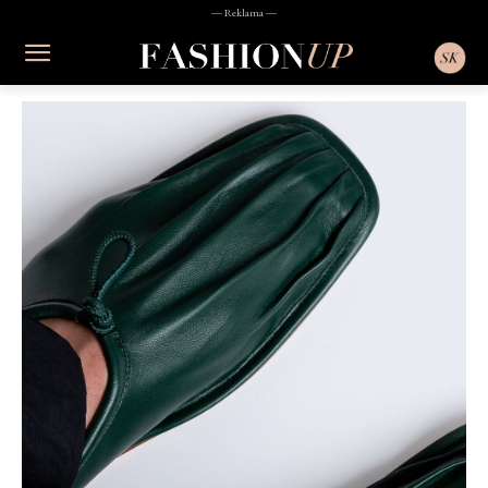
― Reklama ―