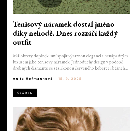
Tenisový náramek dostal jméno
díky nehodě. Dnes rozzáří každý
outfit
Málokterý doplněk umí spojit výraznou eleganci s nenápadným
luxusem jako tenisový náramek. Jednoduchý design v podobě
drobných diamantů se stal ikonou červeného koberce i běžného
kancelářského outfitu. Jeho historie sahá do první poloviny 20.
Anita Hofmannová
-
15. 9. 2025
století, svůj název si ale vysloužil díky úsměvné události na jedné
z největších tenisových soutěží světa.
ČLÁNEK