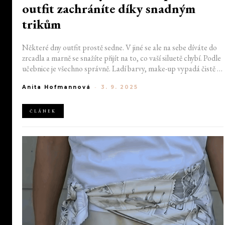
outfit zachráníte díky snadným
trikům
Některé dny outfit prostě sedne. V jiné se ale na sebe díváte do
zrcadla a marně se snažíte přijít na to, co vaší siluetě chybí. Podle
učebnice je všechno správně. Ladí barvy, make-up vypadá čistě a
oblečení obepíná správná místa, vám ale v odrazu stejně něco
Anita Hofmannová
-
3. 9. 2025
nesedí. Možná vám pomůže jeden ze tří základních tipů, díky
kterým tento problém okamžitě zmizí.
ČLÁNEK