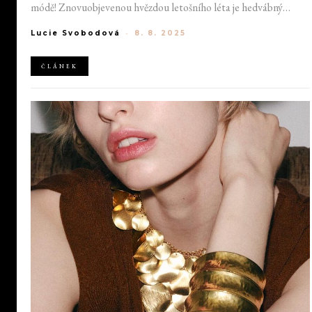
módě! Znovuobjevenou hvězdou letošního léta je hedvábný
šátek, jenž se tentokrát září uvázaný kolem pasu. Spatřit ho
Lucie Svobodová
-
8. 8. 2025
můžeme nejen na řadě celebrit, nedávno se objevil rovněž na
Pařížském fashion weeku.
ČLÁNEK