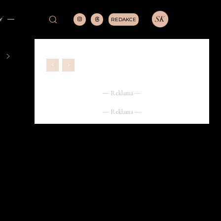
REDAKCE
Y
― Reklama ―
― Reklama ―