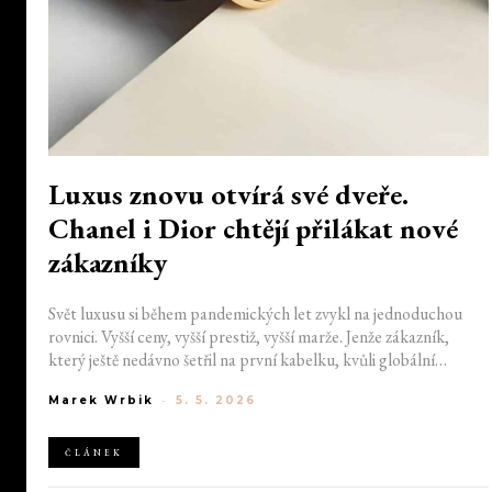
Luxus znovu otvírá své dveře.
Chanel i Dior chtějí přilákat nové
zákazníky
Svět luxusu si během pandemických let zvykl na jednoduchou
rovnici. Vyšší ceny, vyšší prestiž, vyšší marže. Jenže zákazník,
který ještě nedávno šetřil na první kabelku, kvůli globální
finanční nejistotě potichu odešel. Značky Chanel a Dior proto
Marek Wrbik
-
5. 5. 2026
začínají upravovat nabídku tak, aby se do jejich světa dalo znovu
vstoupit i jinak než přes tašku za cenu ojetého auta. Ve hře nejsou
slevy, ale nová strategie.
ČLÁNEK