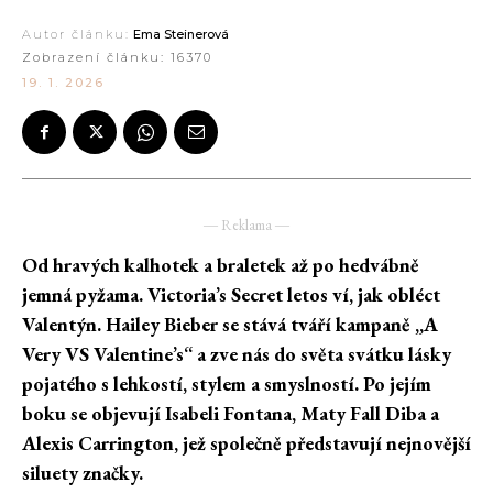
Autor článku:
Ema Steinerová
Zobrazení článku:
16370
19. 1. 2026
― Reklama ―
Od hravých kalhotek a braletek až po hedvábně
jemná pyžama. Victoria’s Secret letos ví, jak obléct
Valentýn. Hailey Bieber se stává tváří kampaně „A
Very VS Valentine’s“ a zve nás do světa svátku lásky
pojatého s lehkostí, stylem a smyslností. Po jejím
boku se objevují Isabeli Fontana, Maty Fall Diba a
Alexis Carrington, jež společně představují nejnovější
siluety značky.