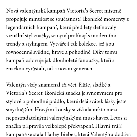
Nová valentýnská kampaň Victoria’s Secret mistrně
propojuje minulost se současností. Ikonické momenty z
legendárních kampaní, které před lety definovaly
vizuální styl značky, se nyní prolínají s moderními
trendy a stylingem. Vytvářejí tak kolekce, jež jsou
rovnocenně svůdné, hravé a pohodlné. Díky tomu
kampaň oslovuje jak dlouholeté fanoušky, kteří s
značkou vyrůstali, tak i novou generaci.
Valentýn vždy znamenal tři věci. Růže, sladké a
Victoria’s Secret. Ikonická značka je synonymem pro
stylové a pohodlné prádlo, které dělá svátek lásky ještě
smyslnějším. Hravými kousky si získala místo mezi
nepostradatelnými valentýnskými must-haves. Letos si
značka připravila velkolepé překvapení. Hlavní tváří
kampaně se stala Hailey Bieber, která Valentýnu dodává