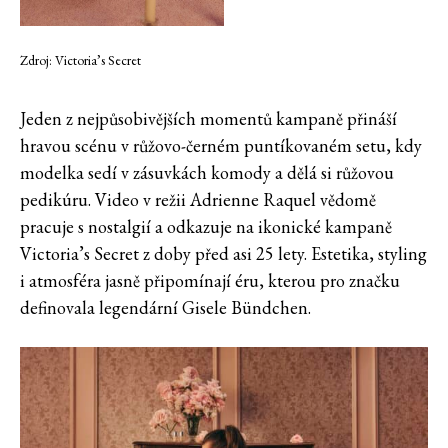
Zdroj: Victoria’s Secret
Jeden z nejpůsobivějších momentů kampaně přináší
hravou scénu v růžovo-černém puntíkovaném setu, kdy
modelka sedí v zásuvkách komody a dělá si růžovou
pedikúru. Video v režii Adrienne Raquel vědomě
pracuje s nostalgií a odkazuje na ikonické kampaně
Victoria’s Secret z doby před asi 25 lety. Estetika, styling
i atmosféra jasně připomínají éru, kterou pro značku
definovala legendární Gisele Bündchen.