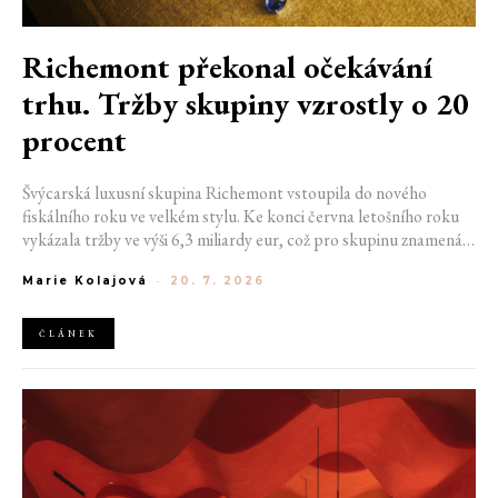
Richemont překonal očekávání
trhu. Tržby skupiny vzrostly o 20
procent
Švýcarská luxusní skupina Richemont vstoupila do nového
fiskálního roku ve velkém stylu. Ke konci června letošního roku
vykázala tržby ve výši 6,3 miliardy eur, což pro skupinu znamená
meziroční růst o 20 %. Tento úspěch ukazuje, že poptávka po
Marie Kolajová
-
20. 7. 2026
luxusním zůstává i přes přetrvávající ekonomickou nejistotu
mimořádně silná
ČLÁNEK