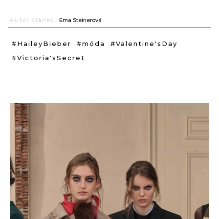
Autor článku:
Ema Steinerová
#HaileyBieber
#móda
#Valentine'sDay
#Victoria'sSecret