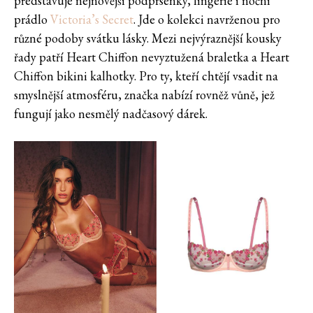
představuje nejnovější podprsenky, lingerie i noční
prádlo
Victoria’s Secret
. Jde o kolekci navrženou pro
různé podoby svátku lásky. Mezi nejvýraznější kousky
řady patří Heart Chiffon nevyztužená braletka a Heart
Chiffon bikini kalhotky. Pro ty, kteří chtějí vsadit na
smyslnější atmosféru, značka nabízí rovněž vůně, jež
fungují jako nesmělý nadčasový dárek.