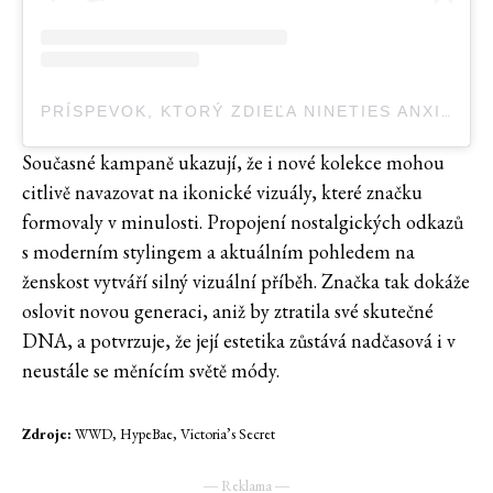
PRÍSPEVOK, KTORÝ ZDIEĽA NINETIES ANXIETY (@90SANXIETY)
Současné kampaně ukazují, že i nové kolekce mohou
citlivě navazovat na ikonické vizuály, které značku
formovaly v minulosti. Propojení nostalgických odkazů
s moderním stylingem a aktuálním pohledem na
ženskost vytváří silný vizuální příběh. Značka tak dokáže
oslovit novou generaci, aniž by ztratila své skutečné
DNA, a potvrzuje, že její estetika zůstává nadčasová i v
neustále se měnícím světě módy.
Zdroje:
WWD, HypeBae, Victoria’s Secret
― Reklama ―