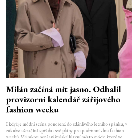
Milán začíná mít jasno. Odhalil
provizorní kalendář zářijového
fashion weeku
I když je módní scéna ponořená do zdánlivého letního spánku, v
zákulisí už začíná spřádat své plány pro podzimní vlnu fashion
weeků. Výjimkou není ani italské hlavní město módy, které ve