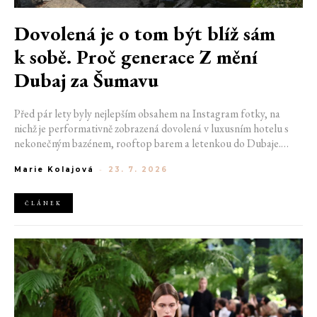
Dovolená je o tom být blíž sám
k sobě. Proč generace Z mění
Dubaj za Šumavu
Před pár lety byly nejlepším obsahem na Instagram fotky, na
nichž je performativně zobrazená dovolená v luxusním hotelu s
nekonečným bazénem, rooftop barem a letenkou do Dubaje.
Dnes sociální sítě zaplavují úplně jiné obrázky. Chata v Jizerských
Marie Kolajová
-
23. 7. 2026
horách. Ranní koupání v lomu. Výlet vlakem na Šumavu.
Nejlepším odpočinkem je jednoduše posedět s kamarády u ohně.
ČLÁNEK