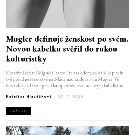
Mugler definuje ženskost po svém.
Novou kabelku svěřil do rukou
kulturistky
Kreativní ředitel Miguel Castro Freitas odemyká další kapitolu
své pořád ještě čerstvé nadvlády nad královstvím Mugler. Ve
čtvrtek vydal svou první kampaň věnovanou novým kabelkám
Aurora a Lua. Její vizuál hovoří přesně tím jazykem, s nímž návrhář
Kateřina Hlaváčková
-
23. 7. 2026
do módního domu dorazil. Umně mísí výrazy minulosti a dávných
kořenů, zatímco definuje moderní, silnou podobu ženskosti.
ČLÁNEK