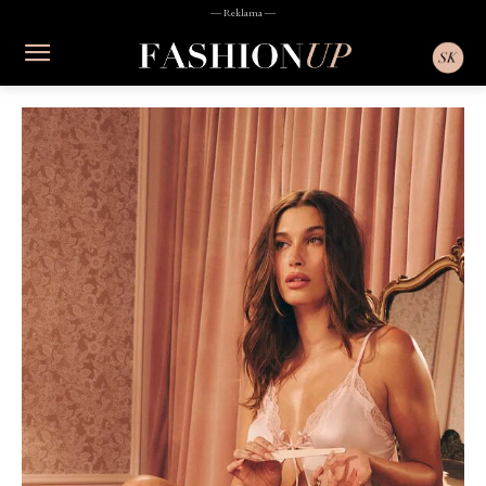
― Reklama ―