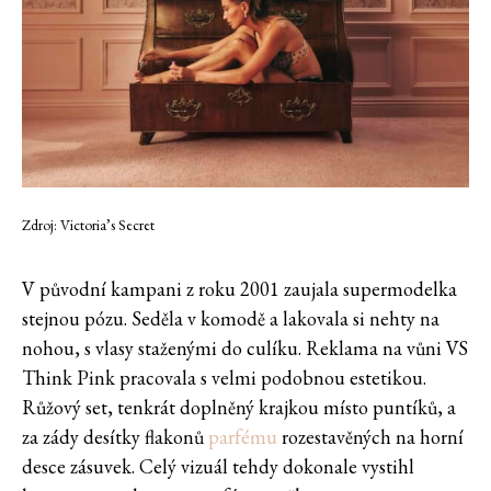
Zdroj: Victoria’s Secret
V původní kampani z roku 2001 zaujala supermodelka
stejnou pózu. Seděla v komodě a lakovala si nehty na
nohou, s vlasy staženými do culíku. Reklama na vůni VS
Think Pink pracovala s velmi podobnou estetikou.
Růžový set, tenkrát doplněný krajkou místo puntíků, a
za zády desítky flakonů
parfému
rozestavěných na horní
desce zásuvek. Celý vizuál tehdy dokonale vystihl