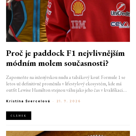
Proč je paddock F1 nejvlivnějším
módním molem současnosti?
Zapomeňte na inženýrskou nudu a tabákový kouř. Formule 1 se
letos už definitivně proměnila v lifestylový ekosystém, kde má
outfit Lewise Hamilton stejnou váhu jako jeho čas v kvalifikaci.
Díky miliardovému spojení s luxusním gigantem LVMH, vlivu
Kristína Švercelová
-
21. 7. 2026
nové generace influencerů a fenoménu manželek a partnerek
závodníků (WAGs) už F1 neprodává jen vteřiny napětí na startu,
ale příslušnost k nejrychlejší fashion komunitě světa. Jak se z
ČLÁNEK
"Racing Core" stala uniforma ulice a proč nás drama v paddocku
baví často i víc než samotné závody?