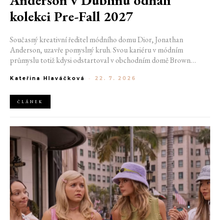
Anderson v Dublinu odhalí
kolekci Pre-Fall 2027
Současný kreativní ředitel módního domu Dior, Jonathan
Anderson, uzavře pomyslný kruh. Svou kariéru v módním
průmyslu totiž kdysi odstartoval v obchodním domě Brown
Thomas v Dublinu. Nyní se do hlavního města Irska navrátí v čele
Kateřina Hlaváčková
-
22. 7. 2026
jedné z největších luxusních značek světa. V prosinci totiž v
prostorách ikonické Trinity College odhalí očekávanou řadu Pre-
Fall 2027.
ČLÁNEK