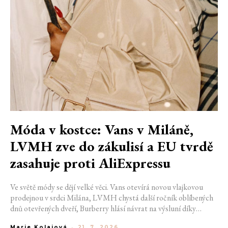
Móda v kostce: Vans v Miláně,
LVMH zve do zákulisí a EU tvrdě
zasahuje proti AliExpressu
Ve světě módy se dějí velké věci. Vans otevírá novou vlajkovou
prodejnou v srdci Milána, LVMH chystá další ročník oblíbených
dnů otevřených dveří, Burberry hlásí návrat na výsluní díky
generaci Z a Evropská unie udělila rekordní pokutu platformě
Marie Kolajová
-
21. 7. 2026