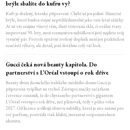
brýle sbalíte do kufru vy?
Kufr je sbalený, letenky připravené. Chybí už jen jediné. Sluneční
brýle, které budou stejně nepřehlédnutelné jako vaše letní zážitky.
Ať už vás zaujme vínový rám, žlutě tónovaná skla, či oválné tvary
inspirované 90. lety, mezi rozmanitou nabídkou si jistě najdete svůj
vysněný pár. Protože správně zvolený doplněk není jen praktickou
součástí výbavy, ale detail, jenž dotáhne celý váš look.
Gucci čeká nová beauty kapitola. Do
partnerství s L’Oréal vstoupí o rok dříve
Beauty divize ikonického italského módního domu Gucci je
připravena vyšplhat na vrchol. Zástupci značky začátkem
července oznámili, že do chystaného partnerství s gigantem
L'Oréal vstoupí o rok dříve, než plánovali, tedy v půlce roku
2027. Od licence si slibují obnovu nabídky, která je sice známá pro
své parfémy, postrádá však hlubší, instantně rozpoznatelnou
identitu.