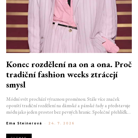
Konec rozdělení na on a ona. Proč
tradiční fashion weeks ztrácejí
smysl
Módní svět prochází výraznou proměnou. Stále více značek
opouští tradiční rozdělení na dámské a pánské řady a představuje
módu jako jeden prostor bez pevných hranic. Společné přehlídky,
propojené kolekce a rostoucí důraz na udržitelnost naznačují, že
Ema Steinerová
-
24. 7. 2026
klasické týdny módy mohou brzy vypadat úplně jinak.