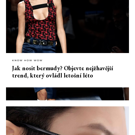
KNOW HOW WOW
Jak nosit bermudy? Objevte nejžhavější
trend, který ovládl letošní léto