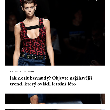
KNOW HOW WOW
Jak nosit bermudy? Objevte nejžhavější
trend, který ovládl letošní léto