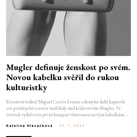
Mugler definuje ženskost po svém.
Novou kabelku svěřil do rukou
kulturistky
Kreativní ředitel Miguel Castro Freitas odemyká další kapitolu
své pořád ještě čerstvé nadvlády nad královstvím Mugler. Ve
čtvrtek vydal svou první kampaň věnovanou novým kabelkám
Aurora a Lua. Její vizuál hovoří přesně tím jazykem, s nímž návrhář
Kateřina Hlaváčková
-
23. 7. 2026
do módního domu dorazil. Umně mísí výrazy minulosti a dávných
kořenů, zatímco definuje moderní, silnou podobu ženskosti.