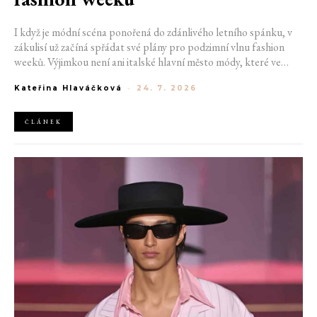
I když je módní scéna ponořená do zdánlivého letního spánku, v
zákulisí už začíná spřádat své plány pro podzimní vlnu fashion
weeků. Výjimkou není ani italské hlavní město módy, které ve
čtvrtek odhalilo provizorní kalendář chystaných show. Milán od
Kateřina Hlaváčková
-
24. 7. 2026
22. do 28. září přivítá tradiční jména, pozornost však zaměří
především na debut nových kreativních ředitelů značky
Moschino.
ČLÁNEK