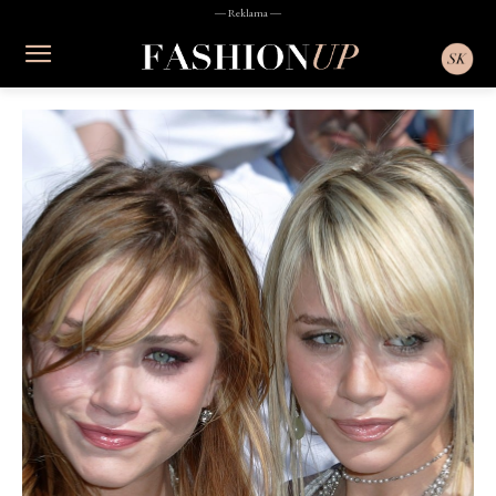
― Reklama ―