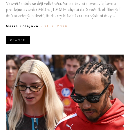
Ve světě módy se dějí velké věci. Vans otevírá novou vlajkovou
prodejnou v srdci Milána, LVMH chystá další ročník oblíbených
dnů otevřených dveří, Burberry hlásí návrat na výsluní díky
generaci Z a Evropská unie udělila rekordní pokutu platformě
Marie Kolajová
-
21. 7. 2026
AliExpress.
ČLÁNEK