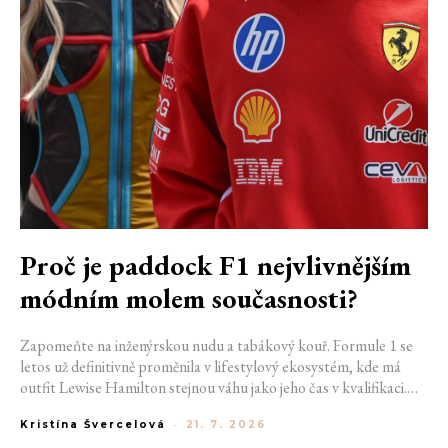
Proč je paddock F1 nejvlivnějším
módním molem současnosti?
Zapomeňte na inženýrskou nudu a tabákový kouř. Formule 1 se
letos už definitivně proměnila v lifestylový ekosystém, kde má
outfit Lewise Hamilton stejnou váhu jako jeho čas v kvalifikaci.
Díky miliardovému spojení s luxusním gigantem LVMH, vlivu
Kristína Švercelová
-
21. 7. 2026
nové generace influencerů a fenoménu manželek a partnerek