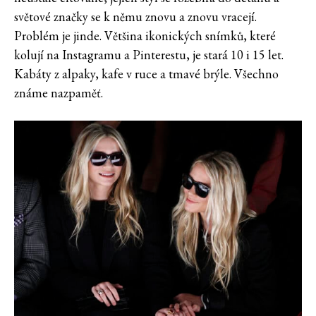
světové značky se k němu znovu a znovu vracejí.
Problém je jinde. Většina ikonických snímků, které
kolují na Instagramu a Pinterestu, je stará 10 i 15 let.
Kabáty z alpaky, kafe v ruce a tmavé brýle. Všechno
známe nazpaměť.