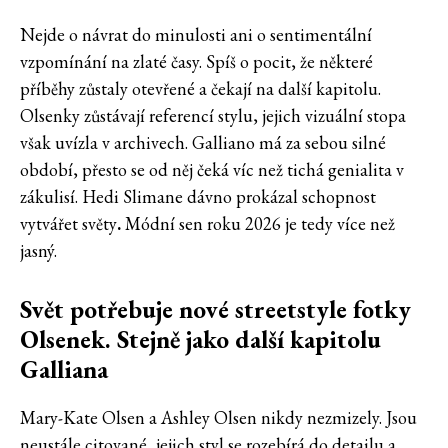
Nejde o návrat do minulosti ani o sentimentální
vzpomínání na zlaté časy. Spíš o pocit, že některé
příběhy zůstaly otevřené a čekají na další kapitolu.
Olsenky zůstávají referencí stylu, jejich vizuální stopa
však uvízla v archivech. Galliano má za sebou silné
období, přesto se od něj čeká víc než tichá genialita v
zákulisí. Hedi Slimane dávno prokázal schopnost
vytvářet světy
.
Módní sen roku 2026 je tedy více než
jasný.
Svět potřebuje nové streetstyle fotky
Olsenek. Stejně jako další kapitolu
Galliana
Mary-Kate Olsen a Ashley Olsen nikdy nezmizely. Jsou
neustále citované, jejich styl se rozebírá do detailu a