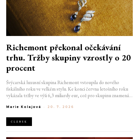
Richemont překonal očekávání
trhu. Tržby skupiny vzrostly o 20
procent
Švýcarská luxusní skupina Richemont vstoupila do nového
fiskálního roku ve velkém stylu. Ke konci června letošního roku
vykázala tržby ve výši 6,3 miliardy eur, což pro skupinu znamená
meziroční růst o 20 %. Tento úspěch ukazuje, že poptávka po
Marie Kolajová
-
20. 7. 2026
luxusním zůstává i přes přetrvávající ekonomickou nejistotu
mimořádně silná
ČLÁNEK