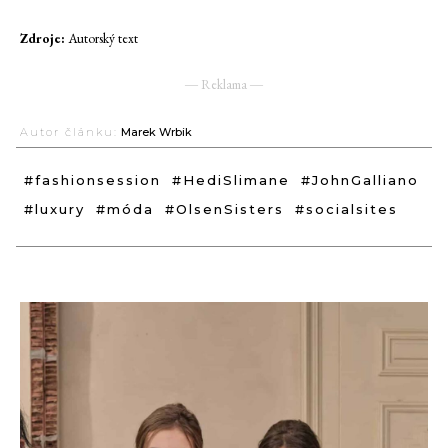
Zdroje:
Autorský text
― Reklama ―
Autor článku:
Marek Wrbik
#fashionsession
#HediSlimane
#JohnGalliano
#luxury
#móda
#OlsenSisters
#socialsites