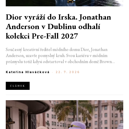
Dior vyráží do Irska. Jonathan
Anderson v Dublinu odhalí
kolekci Pre-Fall 2027
Současný kreativní ředitel módního domu Dior, Jonathan
Anderson, uzavře pomyslný kruh. Svou kariéru v módním
průmyslu totiž kdysi odstartoval v obchodním domě Brown
Thomas v Dublinu. Nyní se do hlavního města Irska navrátí v čele
Kateřina Hlaváčková
-
22. 7. 2026
jedné z největších luxusních značek světa. V prosinci totiž v
prostorách ikonické Trinity College odhalí očekávanou řadu Pre-
Fall 2027.
ČLÁNEK