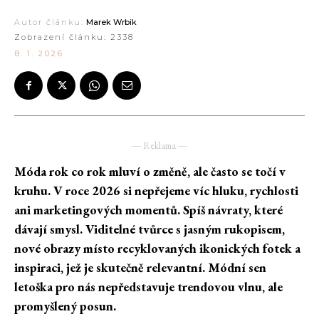
Autor článku:
Marek Wrbik
Zobrazení článku:
2338
8. 1. 2026
― Reklama ―
Móda rok co rok mluví o změně, ale často se točí v
kruhu. V roce 2026 si nepřejeme víc hluku, rychlosti
ani marketingových momentů. Spíš návraty, které
dávají smysl. Viditelné tvůrce s jasným rukopisem,
nové obrazy místo recyklovaných ikonických fotek a
inspiraci, jež je skutečně relevantní. Módní sen
letoška pro nás nepředstavuje trendovou vlnu, ale
promyšlený posun.