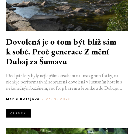
Dovolená je o tom být blíž sám
k sobě. Proč generace Z mění
Dubaj za Šumavu
Před pár lety byly nejlepším obsahem na Instagram fotky, na
nichž je performativně zobrazená dovolená v luxusním hotelu s
nekonečným bazénem, rooftop barem a letenkou do Dubaje.
Dnes sociální sítě zaplavují úplně jiné obrázky. Chata v Jizerských
Marie Kolajová
-
23. 7. 2026
horách. Ranní koupání v lomu. Výlet vlakem na Šumavu.
Nejlepším odpočinkem je jednoduše posedět s kamarády u ohně.
ČLÁNEK