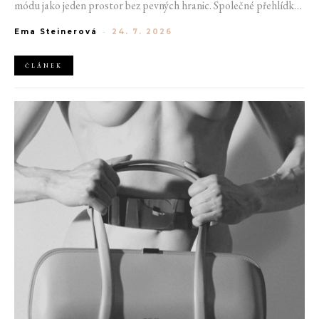
módu jako jeden prostor bez pevných hranic. Společné přehlídky,
propojené kolekce a rostoucí důraz na udržitelnost naznačují, že
Ema Steinerová
-
24. 7. 2026
klasické týdny módy mohou brzy vypadat úplně jinak.
ČLÁNEK