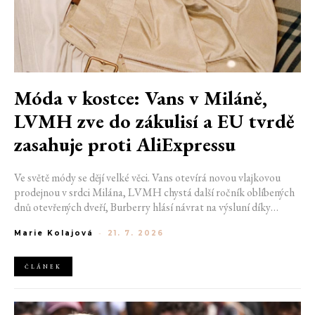
Móda v kostce: Vans v Miláně,
LVMH zve do zákulisí a EU tvrdě
zasahuje proti AliExpressu
Ve světě módy se dějí velké věci. Vans otevírá novou vlajkovou
prodejnou v srdci Milána, LVMH chystá další ročník oblíbených
dnů otevřených dveří, Burberry hlásí návrat na výsluní díky
generaci Z a Evropská unie udělila rekordní pokutu platformě
Marie Kolajová
-
21. 7. 2026
AliExpress.
ČLÁNEK