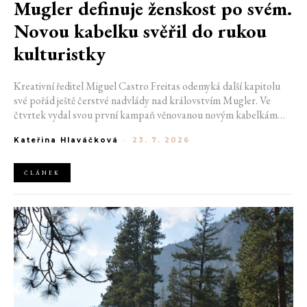
Mugler definuje ženskost po svém.
Novou kabelku svěřil do rukou
kulturistky
Kreativní ředitel Miguel Castro Freitas odemyká další kapitolu
své pořád ještě čerstvé nadvlády nad královstvím Mugler. Ve
čtvrtek vydal svou první kampaň věnovanou novým kabelkám
Aurora a Lua. Její vizuál hovoří přesně tím jazykem, s nímž návrhář
Kateřina Hlaváčková
-
23. 7. 2026
do módního domu dorazil. Umně mísí výrazy minulosti a dávných
kořenů, zatímco definuje moderní, silnou podobu ženskosti.
ČLÁNEK