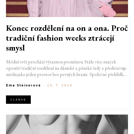
Konec rozdělení na on a ona. Proč
tradiční fashion weeks ztrácejí
smysl
Módní svět prochází výraznou proměnou. Stále více značek
opouští tradiční rozdělení na dámské a pánské řady a představuje
módu jako jeden prostor bez pevných hranic. Společné přehlídky,
propojené kolekce a rostoucí důraz na udržitelnost naznačují, že
Ema Steinerová
-
24. 7. 2026
klasické týdny módy mohou brzy vypadat úplně jinak.
ČLÁNEK