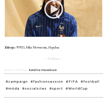
Zdroje:
WWD, Nike Newsroom, Hypebae
― Reklama ―
Autor článku:
Kateřina Hlaváčková
#campaign
#fashionsession
#FIFA
#football
#móda
#socialsites
#sport
#WorldCup