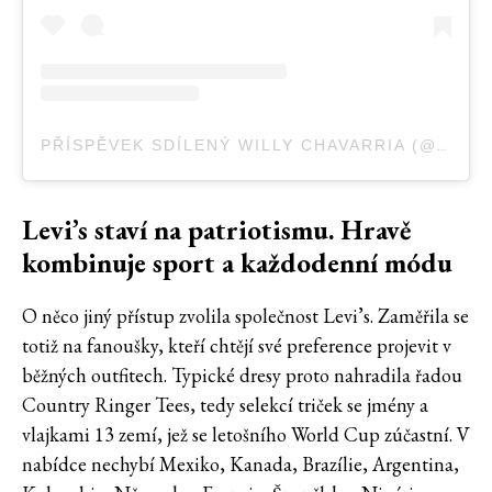
PŘÍSPĚVEK SDÍLENÝ WILLY CHAVARRIA (@WILLYCHAVARRIA)
Levi’s staví na patriotismu. Hravě
kombinuje sport a každodenní módu
O něco jiný přístup zvolila společnost Levi’s. Zaměřila se
totiž na fanoušky, kteří chtějí své preference projevit v
běžných outfitech. Typické dresy proto nahradila řadou
Country Ringer Tees, tedy selekcí triček se jmény a
vlajkami 13 zemí, jež se letošního World Cup zúčastní. V
nabídce nechybí Mexiko, Kanada, Brazílie, Argentina,