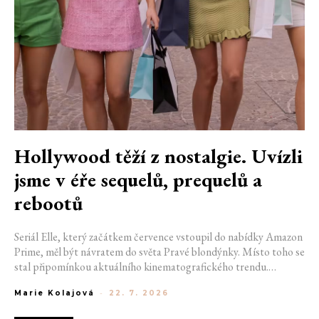
Hollywood těží z nostalgie. Uvízli
jsme v éře sequelů, prequelů a
rebootů
Seriál Elle, který začátkem července vstoupil do nabídky Amazon
Prime, měl být návratem do světa Pravé blondýnky. Místo toho se
stal připomínkou aktuálního kinematografického trendu.
Hollywoodská produkce se dnes točí v nekonečném kruhu.
Marie Kolajová
-
22. 7. 2026
Prequely, sequely, spin-offy i rebooty zaplnily kina i streamovací
platformy natolik, že se originální příběhy stávají pouhou