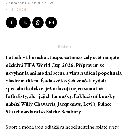
Zobrazení článku:
49269
4. 6. 2026
― Reklama ―
Fotbalová horečka stoupá, zatímco celý svět napjatě
očekává FIFA World Cup 2026. Přípravám se
nevyhnula ani módní scéna a vlnu nadšení popohnala
vlastním dílem. Řada světových značek vydala
speciální kolekce, jež oslavují nejen samotné
fotbalisty, ale i jejich fanoušky. Exkluzivní kousky
nabízí Willy Chavarria, Jacquemus, Levi’s, Palace
Skateboards nebo Salehe Bembury.
Sport a móda jsou odjakživa neodlučitelně spjaté světy.