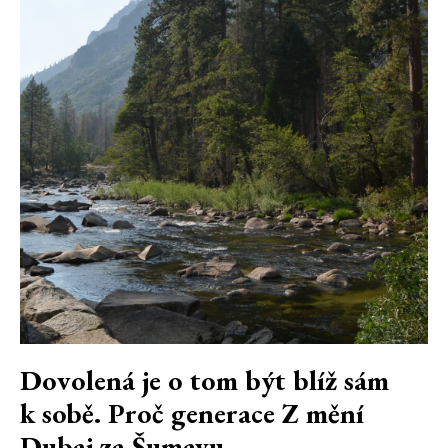
Dovolená je o tom být blíž sám
k sobě. Proč generace Z mění
Dubaj za Šumavu