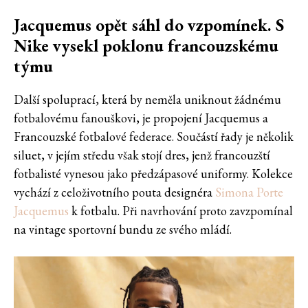
Jacquemus opět sáhl do vzpomínek. S
Nike vysekl poklonu francouzskému
týmu
Další spoluprací, která by neměla uniknout žádnému
fotbalovému fanouškovi, je propojení Jacquemus a
Francouzské fotbalové federace. Součástí řady je několik
siluet, v jejím středu však stojí dres, jenž francouzští
fotbalisté vynesou jako předzápasové uniformy. Kolekce
vychází z celoživotního pouta designéra
Simona Porte
Jacquemus
k fotbalu. Při navrhování proto zavzpomínal
na vintage sportovní bundu ze svého mládí.