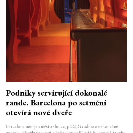
Podniky servírující dokonalé
rande. Barcelona po setmění
otevírá nové dveře
Barcelona není jen město slunce, pláží, Gaudího a nekonečné
energie. Jakmile se setmí, ukáže svou další tvář. Elegantní, trochu