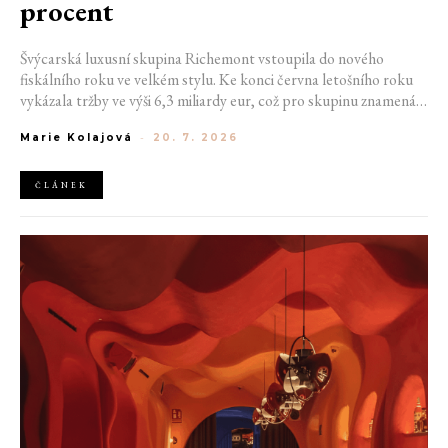
procent
Švýcarská luxusní skupina Richemont vstoupila do nového
fiskálního roku ve velkém stylu. Ke konci června letošního roku
vykázala tržby ve výši 6,3 miliardy eur, což pro skupinu znamená
meziroční růst o 20 %. Tento úspěch ukazuje, že poptávka po
Marie Kolajová
-
20. 7. 2026
luxusním zůstává i přes přetrvávající ekonomickou nejistotu
mimořádně silná
ČLÁNEK