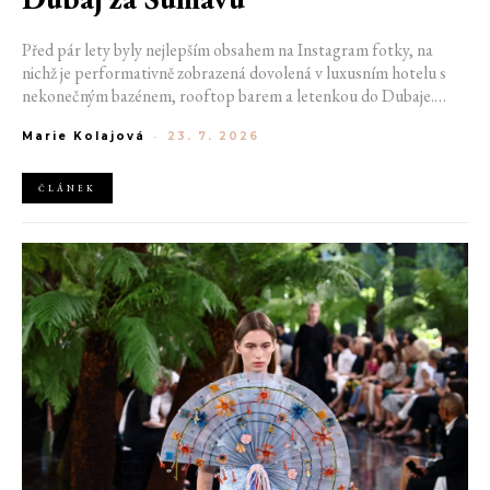
Před pár lety byly nejlepším obsahem na Instagram fotky, na
nichž je performativně zobrazená dovolená v luxusním hotelu s
nekonečným bazénem, rooftop barem a letenkou do Dubaje.
Dnes sociální sítě zaplavují úplně jiné obrázky. Chata v Jizerských
Marie Kolajová
-
23. 7. 2026
horách. Ranní koupání v lomu. Výlet vlakem na Šumavu.
Nejlepším odpočinkem je jednoduše posedět s kamarády u ohně.
ČLÁNEK