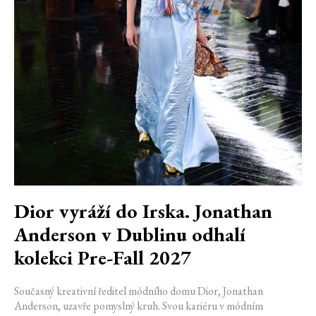
Dior vyráží do Irska. Jonathan
Anderson v Dublinu odhalí
kolekci Pre-Fall 2027
Současný kreativní ředitel módního domu Dior, Jonathan
Anderson, uzavře pomyslný kruh. Svou kariéru v módním