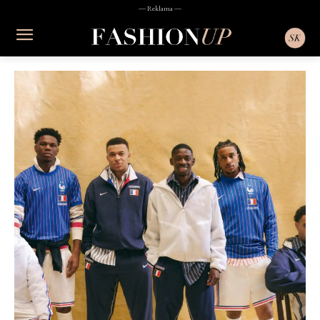
― Reklama ―