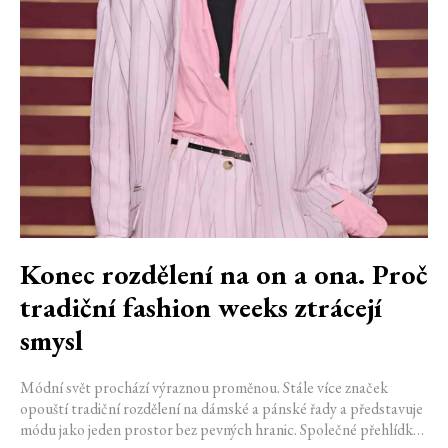
Konec rozdělení na on a ona. Proč
tradiční fashion weeks ztrácejí
smysl
Módní svět prochází výraznou proměnou. Stále více značek
opouští tradiční rozdělení na dámské a pánské řady a představuje
módu jako jeden prostor bez pevných hranic. Společné přehlídky,