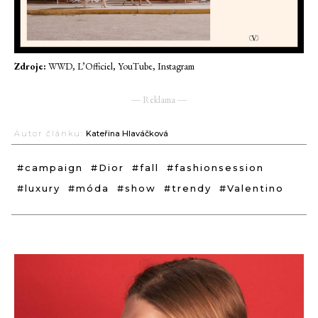
Zdroje:
WWD, L’Officiel, YouTube, Instagram
― Reklama ―
Autor článku:
Kateřina Hlaváčková
#campaign
#Dior
#fall
#fashionsession
#luxury
#móda
#show
#trendy
#Valentino