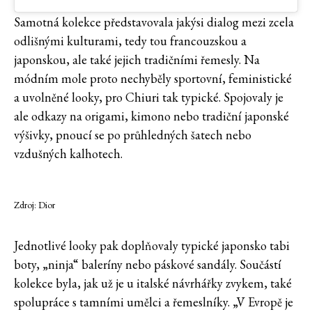
Samotná kolekce představovala jakýsi dialog mezi zcela
odlišnými kulturami, tedy tou francouzskou a
japonskou, ale také jejich tradičními řemesly. Na
módním mole proto nechyběly sportovní, feministické
a uvolněné looky, pro Chiuri tak typické. Spojovaly je
ale odkazy na origami, kimono nebo tradiční japonské
výšivky, pnoucí se po průhledných šatech nebo
vzdušných kalhotech.
Zdroj: Dior
Jednotlivé looky pak doplňovaly typické japonsko tabi
boty, „ninja“ baleríny nebo páskové sandály. Součástí
kolekce byla, jak už je u italské návrhářky zvykem, také
spolupráce s tamními umělci a řemeslníky. „V Evropě je