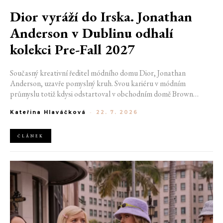
Dior vyráží do Irska. Jonathan
Anderson v Dublinu odhalí
kolekci Pre-Fall 2027
Současný kreativní ředitel módního domu Dior, Jonathan
Anderson, uzavře pomyslný kruh. Svou kariéru v módním
průmyslu totiž kdysi odstartoval v obchodním domě Brown
Thomas v Dublinu. Nyní se do hlavního města Irska navrátí v čele
Kateřina Hlaváčková
-
22. 7. 2026
jedné z největších luxusních značek světa. V prosinci totiž v
prostorách ikonické Trinity College odhalí očekávanou řadu Pre-
Fall 2027.
ČLÁNEK