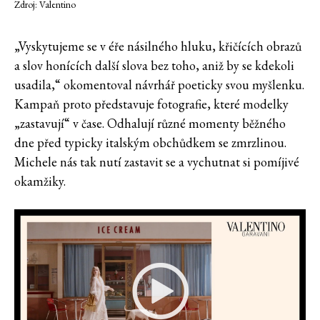
Zdroj: Valentino
„Vyskytujeme se v éře násilného hluku, křičících obrazů
a slov honících další slova bez toho, aniž by se kdekoli
usadila,“ okomentoval návrhář poeticky svou myšlenku.
Kampaň proto představuje fotografie, které modelky
„zastavují“ v čase. Odhalují různé momenty běžného
dne před typicky italským obchůdkem se zmrzlinou.
Michele nás tak nutí zastavit se a vychutnat si pomíjivé
okamžiky.