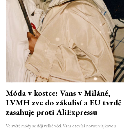
Móda v kostce: Vans v Miláně,
LVMH zve do zákulisí a EU tvrdě
zasahuje proti AliExpressu
Ve světě módy se dějí velké věci. Vans otevírá novou vlajkovou