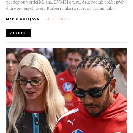
prodejnou v srdci Milána, LVMH chystá další ročník oblíbených
dnů otevřených dveří, Burberry hlásí návrat na výsluní díky
generaci Z a Evropská unie udělila rekordní pokutu platformě
Marie Kolajová
-
21. 7. 2026
AliExpress.
ČLÁNEK