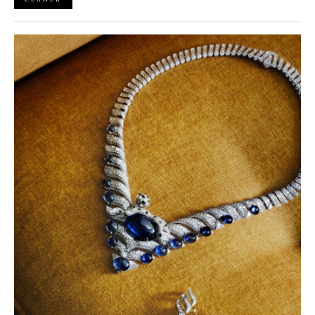
"Racing Core" stala uniforma ulice a proč nás drama v paddocku
baví často i víc než samotné závody?