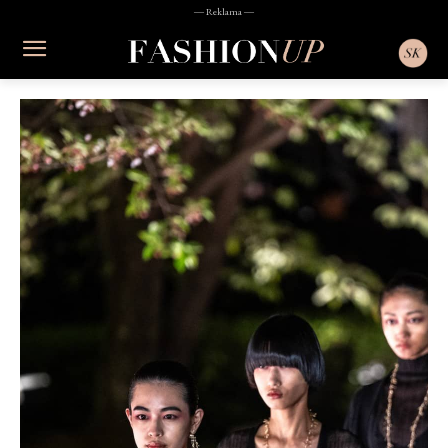
― Reklama ―