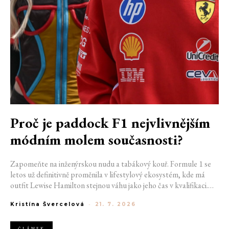
Proč je paddock F1 nejvlivnějším
módním molem současnosti?
Zapomeňte na inženýrskou nudu a tabákový kouř. Formule 1 se
letos už definitivně proměnila v lifestylový ekosystém, kde má
outfit Lewise Hamilton stejnou váhu jako jeho čas v kvalifikaci.
Díky miliardovému spojení s luxusním gigantem LVMH, vlivu
Kristína Švercelová
-
21. 7. 2026
nové generace influencerů a fenoménu manželek a partnerek
závodníků (WAGs) už F1 neprodává jen vteřiny napětí na startu,
ale příslušnost k nejrychlejší fashion komunitě světa. Jak se z
ČLÁNEK