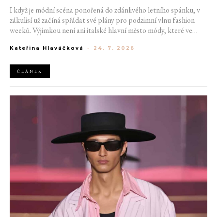
I když je módní scéna ponořená do zdánlivého letního spánku, v
zákulisí už začíná spřádat své plány pro podzimní vlnu fashion
weeků. Výjimkou není ani italské hlavní město módy, které ve
čtvrtek odhalilo provizorní kalendář chystaných show. Milán od
Kateřina Hlaváčková
-
24. 7. 2026
22. do 28. září přivítá tradiční jména, pozornost však zaměří
především na debut nových kreativních ředitelů značky
Moschino.
ČLÁNEK