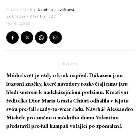
Autor článku:
Kateřina Hlaváčková
Zobrazení článku:
327
16. 4. 2025
― Reklama ―
Módní svět je vždy o krok napřed. Důkazem jsou
luxusní značky, které navzdory rozkvétajícímu jaru
hledí směrem k nadcházejícímu podzimu. Kreativní
ředitelka Dior Maria Grazia Chiuri odhalila v Kjótu
svou pre-fall ready-to-wear řadu. Návrhář Alessandro
Michele pro změnu u módního domu Valentino
představil pre-fall kampaň volající po zpomalení.