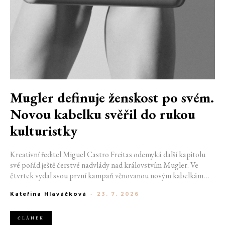
Mugler definuje ženskost po svém.
Novou kabelku svěřil do rukou
kulturistky
Kreativní ředitel Miguel Castro Freitas odemyká další kapitolu
své pořád ještě čerstvé nadvlády nad královstvím Mugler. Ve
čtvrtek vydal svou první kampaň věnovanou novým kabelkám
Aurora a Lua. Její vizuál hovoří přesně tím jazykem, s nímž návrhář
Kateřina Hlaváčková
-
23. 7. 2026
do módního domu dorazil. Umně mísí výrazy minulosti a dávných
kořenů, zatímco definuje moderní, silnou podobu ženskosti.
ČLÁNEK