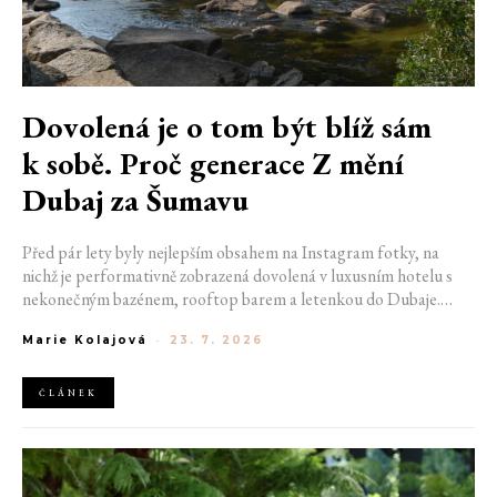
Dovolená je o tom být blíž sám
k sobě. Proč generace Z mění
Dubaj za Šumavu
Před pár lety byly nejlepším obsahem na Instagram fotky, na
nichž je performativně zobrazená dovolená v luxusním hotelu s
nekonečným bazénem, rooftop barem a letenkou do Dubaje.
Dnes sociální sítě zaplavují úplně jiné obrázky. Chata v Jizerských
Marie Kolajová
-
23. 7. 2026
horách. Ranní koupání v lomu. Výlet vlakem na Šumavu.
Nejlepším odpočinkem je jednoduše posedět s kamarády u ohně.
ČLÁNEK