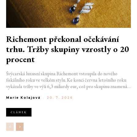
Richemont překonal očekávání
trhu. Tržby skupiny vzrostly o 20
procent
Švýcarská luxusní skupina Richemont vstoupila do nového
fiskálního roku ve velkém stylu. Ke konci června letošního roku
vykázala tržby ve výši 6,3 miliardy eur, což pro skupinu znamená
meziroční růst o 20 %. Tento úspěch ukazuje, že poptávka po
Marie Kolajová
-
20. 7. 2026
luxusním zůstává i přes přetrvávající ekonomickou nejistotu
mimořádně silná
ČLÁNEK