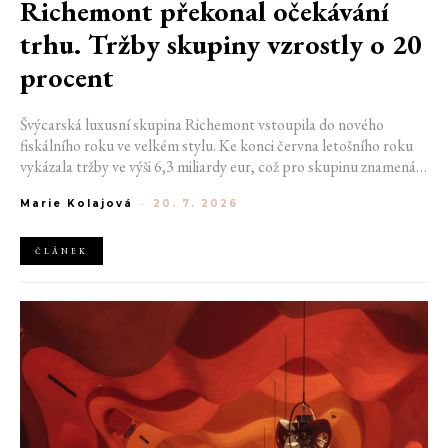
Richemont překonal očekávání
trhu. Tržby skupiny vzrostly o 20
procent
Švýcarská luxusní skupina Richemont vstoupila do nového
fiskálního roku ve velkém stylu. Ke konci června letošního roku
vykázala tržby ve výši 6,3 miliardy eur, což pro skupinu znamená
meziroční růst o 20 %. Tento úspěch ukazuje, že poptávka po
Marie Kolajová
-
20. 7. 2026
luxusním zůstává i přes přetrvávající ekonomickou nejistotu
mimořádně silná
ČLÁNEK