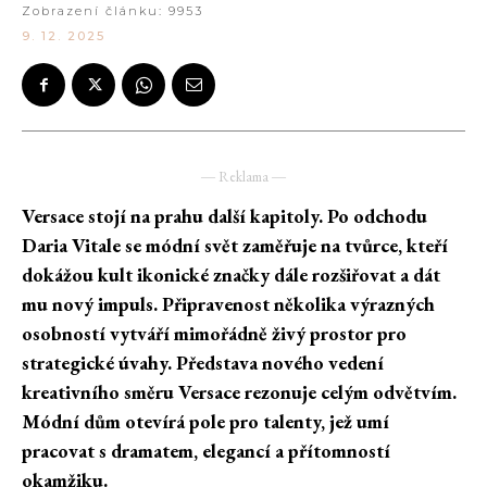
Zobrazení článku:
9953
9. 12. 2025
― Reklama ―
Versace stojí na prahu další kapitoly. Po odchodu
Daria Vitale se módní svět zaměřuje na tvůrce, kteří
dokážou kult ikonické značky dále rozšiřovat a dát
mu nový impuls. Připravenost několika výrazných
osobností vytváří mimořádně živý prostor pro
strategické úvahy. Představa nového vedení
kreativního směru Versace rezonuje celým odvětvím.
Módní dům otevírá pole pro talenty, jež umí
pracovat s dramatem, elegancí a přítomností
okamžiku.