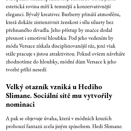
estetická rovina míří k temnější a konzervativnější
eleganci. Bývalý kreativec Burberry přináší atmosféru,
která dokáže zintenzivnit ženskost i sílu siluety bez
přehnaného divadla. Jeho přístup by značce dodal
přesnost i emotivní hloubku. Pod jeho vedením by
móda Versace získala disciplinovanější ráz, jenž však
stále pracuje s jistou atraktivitou. Pokud ovšem návrháře
zhodnotíme do hloubky, módní dům Versace k jeho
tvorbě příliš nesedí.
Velký otazník vzniká u Hediho
Slimane. Sociální sítě mu vytvořily
nominaci
A pak se objevuje úvaha, která v módních kruzích
probouzí fantazii zcela jiným způsobem. Hedi Slimane.