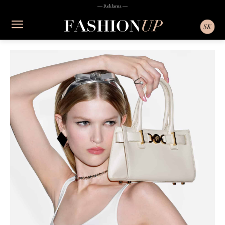
― Reklama ―