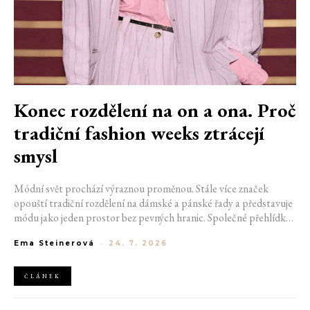
Konec rozdělení na on a ona. Proč
tradiční fashion weeks ztrácejí
smysl
Módní svět prochází výraznou proměnou. Stále více značek
opouští tradiční rozdělení na dámské a pánské řady a představuje
módu jako jeden prostor bez pevných hranic. Společné přehlídky,
propojené kolekce a rostoucí důraz na udržitelnost naznačují, že
Ema Steinerová
-
24. 7. 2026
klasické týdny módy mohou brzy vypadat úplně jinak.
ČLÁNEK