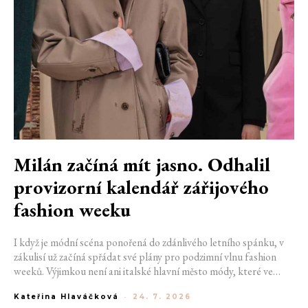
Milán začíná mít jasno. Odhalil
provizorní kalendář zářijového
fashion weeku
I když je módní scéna ponořená do zdánlivého letního spánku, v
zákulisí už začíná spřádat své plány pro podzimní vlnu fashion
weeků. Výjimkou není ani italské hlavní město módy, které ve
čtvrtek odhalilo provizorní kalendář chystaných show. Milán od
Kateřina Hlaváčková
-
24. 7. 2026
22. do 28. září přivítá tradiční jména, pozornost však zaměří