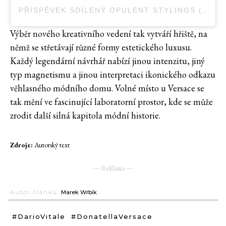
PŘÍSPĚVEK SDÍLENÝ OPULENT STYLINGS (@OPULENTSTYLINGS)
Výběr nového kreativního vedení tak vytváří hřiště, na
němž se střetávají různé formy estetického luxusu.
Každý legendární návrhář nabízí jinou intenzitu, jiný
typ magnetismu a jinou interpretaci ikonického odkazu
věhlasného módního domu. Volné místo u Versace se
tak mění ve fascinující laboratorní prostor, kde se může
zrodit další silná kapitola módní historie.
Zdroje:
Autorský text
― Reklama ―
Autor článku:
Marek Wrbik
#DarioVitale
#DonatellaVersace