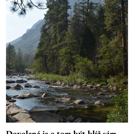
Dovolená je o tom být blíž sám