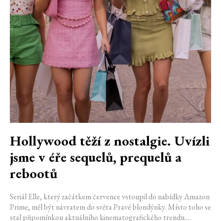
Hollywood těží z nostalgie. Uvízli
jsme v éře sequelů, prequelů a
rebootů
Seriál Elle, který začátkem července vstoupil do nabídky Amazon
Prime, měl být návratem do světa Pravé blondýnky. Místo toho se
stal připomínkou aktuálního kinematografického trendu.