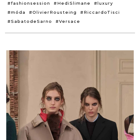
#fashionsession
#HediSlimane
#luxury
#móda
#OlivierRousteing
#RiccardoTisci
#SabatodeSarno
#Versace