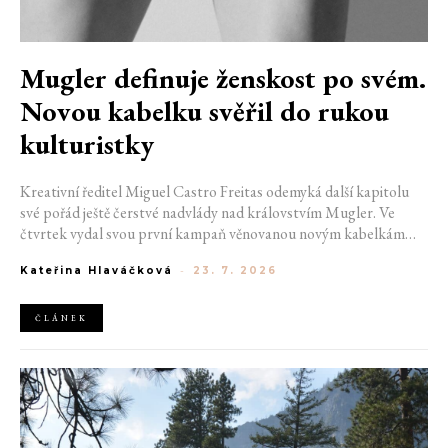
Mugler definuje ženskost po svém.
Novou kabelku svěřil do rukou
kulturistky
Kreativní ředitel Miguel Castro Freitas odemyká další kapitolu
své pořád ještě čerstvé nadvlády nad královstvím Mugler. Ve
čtvrtek vydal svou první kampaň věnovanou novým kabelkám
Aurora a Lua. Její vizuál hovoří přesně tím jazykem, s nímž návrhář
Kateřina Hlaváčková
-
23. 7. 2026
do módního domu dorazil. Umně mísí výrazy minulosti a dávných
kořenů, zatímco definuje moderní, silnou podobu ženskosti.
ČLÁNEK