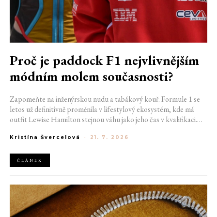
Proč je paddock F1 nejvlivnějším
módním molem současnosti?
Zapomeňte na inženýrskou nudu a tabákový kouř. Formule 1 se
letos už definitivně proměnila v lifestylový ekosystém, kde má
outfit Lewise Hamilton stejnou váhu jako jeho čas v kvalifikaci.
Díky miliardovému spojení s luxusním gigantem LVMH, vlivu
Kristína Švercelová
-
21. 7. 2026
nové generace influencerů a fenoménu manželek a partnerek
závodníků (WAGs) už F1 neprodává jen vteřiny napětí na startu,
ale příslušnost k nejrychlejší fashion komunitě světa. Jak se z
ČLÁNEK
"Racing Core" stala uniforma ulice a proč nás drama v paddocku
baví často i víc než samotné závody?