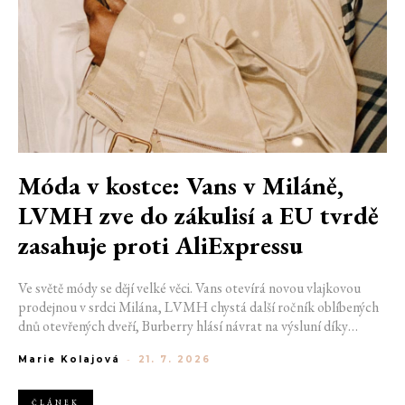
Móda v kostce: Vans v Miláně,
LVMH zve do zákulisí a EU tvrdě
zasahuje proti AliExpressu
Ve světě módy se dějí velké věci. Vans otevírá novou vlajkovou
prodejnou v srdci Milána, LVMH chystá další ročník oblíbených
dnů otevřených dveří, Burberry hlásí návrat na výsluní díky
generaci Z a Evropská unie udělila rekordní pokutu platformě
Marie Kolajová
-
21. 7. 2026
AliExpress.
ČLÁNEK