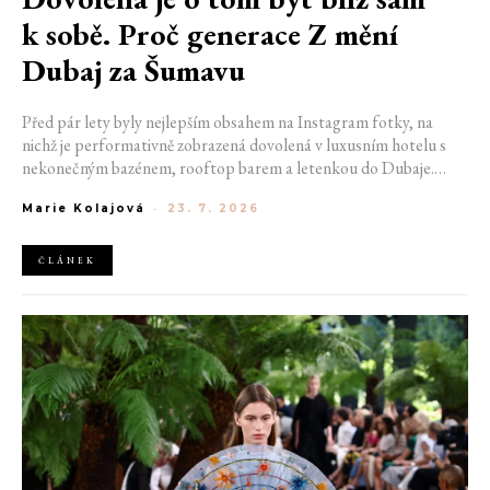
k sobě. Proč generace Z mění
Dubaj za Šumavu
Před pár lety byly nejlepším obsahem na Instagram fotky, na
nichž je performativně zobrazená dovolená v luxusním hotelu s
nekonečným bazénem, rooftop barem a letenkou do Dubaje.
Dnes sociální sítě zaplavují úplně jiné obrázky. Chata v Jizerských
Marie Kolajová
-
23. 7. 2026
horách. Ranní koupání v lomu. Výlet vlakem na Šumavu.
Nejlepším odpočinkem je jednoduše posedět s kamarády u ohně.
ČLÁNEK