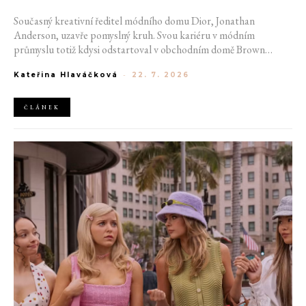
Současný kreativní ředitel módního domu Dior, Jonathan
Anderson, uzavře pomyslný kruh. Svou kariéru v módním
průmyslu totiž kdysi odstartoval v obchodním domě Brown
Thomas v Dublinu. Nyní se do hlavního města Irska navrátí v čele
Kateřina Hlaváčková
-
22. 7. 2026
jedné z největších luxusních značek světa. V prosinci totiž v
prostorách ikonické Trinity College odhalí očekávanou řadu Pre-
Fall 2027.
ČLÁNEK