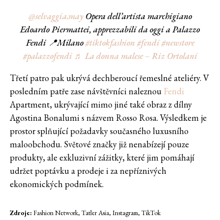
@selvaggia.may
Opera dell’artista marchigiano
Edoardo Piermattei, apprezzabili da oggi a Palazzo
Fendi 📍Milano
#tiktokfashion
#fendi
#newstore
#palazzofendi
♬ La donna malese – Riz Ortolani
Třetí patro pak ukrývá dechberoucí řemeslné ateliéry. V
posledním patře zase návštěvníci naleznou
Fendi
Apartment, ukrývající mimo jiné také obraz z dílny
Agostina Bonalumi s názvem Rosso Rosa. Výsledkem je
prostor splňující požadavky současného luxusního
maloobchodu. Světové značky již nenabízejí pouze
produkty, ale exkluzivní zážitky, které jim pomáhají
udržet poptávku a prodeje i za nepříznivých
ekonomických podmínek.
Zdroje:
Fashion Network, Tatler Asia, Instagram, TikTok