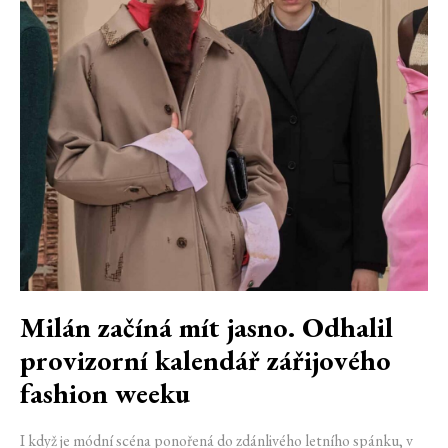
Milán začíná mít jasno. Odhalil
provizorní kalendář zářijového
fashion weeku
I když je módní scéna ponořená do zdánlivého letního spánku, v