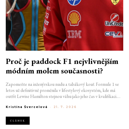
Proč je paddock F1 nejvlivnějším
módním molem současnosti?
Zapomeňte na inženýrskou nudu a tabákový kouř. Formule 1 se
letos už definitivně proměnila v lifestylový ekosystém, kde má
outfit Lewise Hamilton stejnou váhu jako jeho čas v kvalifikaci.
Díky miliardovému spojení s luxusním gigantem LVMH, vlivu
Kristína Švercelová
-
21. 7. 2026
nové generace influencerů a fenoménu manželek a partnerek
závodníků (WAGs) už F1 neprodává jen vteřiny napětí na startu,
ale příslušnost k nejrychlejší fashion komunitě světa. Jak se z
ČLÁNEK
"Racing Core" stala uniforma ulice a proč nás drama v paddocku