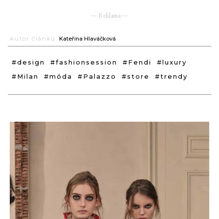
― Reklama ―
Autor článku:
Kateřina Hlaváčková
#design
#fashionsession
#Fendi
#luxury
#Milan
#móda
#Palazzo
#store
#trendy