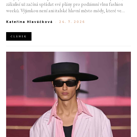
zákulisí už začíná spřádat své plány pro podzimní vlnu fashion
weeků. Výjimkou není ani italské hlavní město módy, které ve
čtvrtek odhalilo provizorní kalendář chystaných show. Milán od
Kateřina Hlaváčková
-
24. 7. 2026
22. do 28. září přivítá tradiční jména, pozornost však zaměří
především na debut nových kreativních ředitelů značky
Moschino.
ČLÁNEK