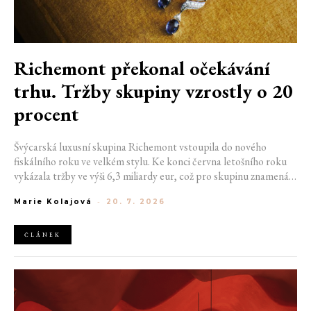
Richemont překonal očekávání
trhu. Tržby skupiny vzrostly o 20
procent
Švýcarská luxusní skupina Richemont vstoupila do nového
fiskálního roku ve velkém stylu. Ke konci června letošního roku
vykázala tržby ve výši 6,3 miliardy eur, což pro skupinu znamená
meziroční růst o 20 %. Tento úspěch ukazuje, že poptávka po
Marie Kolajová
-
20. 7. 2026
luxusním zůstává i přes přetrvávající ekonomickou nejistotu
mimořádně silná
ČLÁNEK