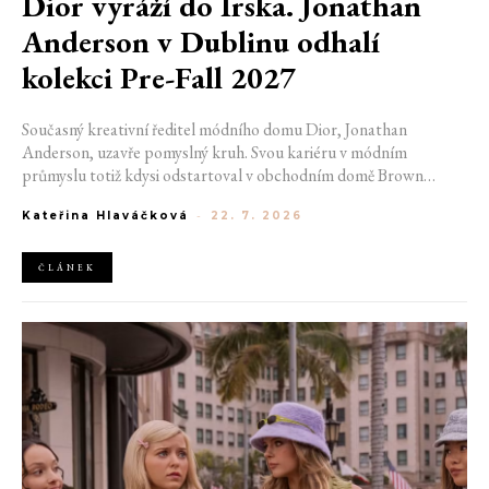
Dior vyráží do Irska. Jonathan
Anderson v Dublinu odhalí
kolekci Pre-Fall 2027
Současný kreativní ředitel módního domu Dior, Jonathan
Anderson, uzavře pomyslný kruh. Svou kariéru v módním
průmyslu totiž kdysi odstartoval v obchodním domě Brown
Thomas v Dublinu. Nyní se do hlavního města Irska navrátí v čele
Kateřina Hlaváčková
-
22. 7. 2026
jedné z největších luxusních značek světa. V prosinci totiž v
prostorách ikonické Trinity College odhalí očekávanou řadu Pre-
Fall 2027.
ČLÁNEK