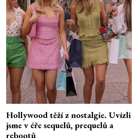
Hollywood těží z nostalgie. Uvízli
jsme v éře sequelů, prequelů a
rebootů