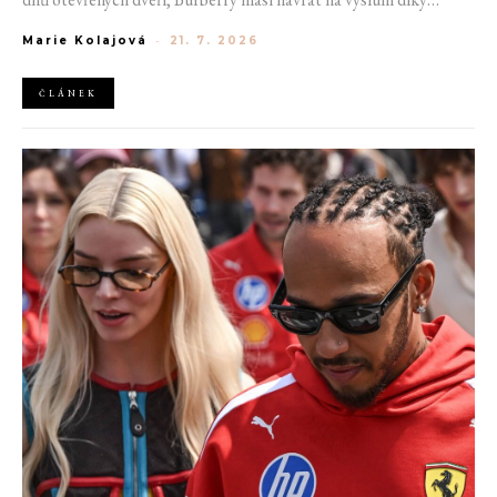
generaci Z a Evropská unie udělila rekordní pokutu platformě
Marie Kolajová
-
21. 7. 2026
AliExpress.
ČLÁNEK