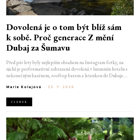
Dovolená je o tom být blíž sám
k sobě. Proč generace Z mění
Dubaj za Šumavu
Před pár lety byly nejlepším obsahem na Instagram fotky, na
nichž je performativně zobrazená dovolená v luxusním hotelu s
nekonečným bazénem, rooftop barem a letenkou do Dubaje.
Dnes sociální sítě zaplavují úplně jiné obrázky. Chata v Jizerských
Marie Kolajová
-
23. 7. 2026
horách. Ranní koupání v lomu. Výlet vlakem na Šumavu.
Nejlepším odpočinkem je jednoduše posedět s kamarády u ohně.
ČLÁNEK