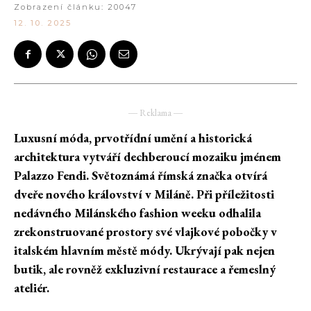
Zobrazení článku:
20047
12. 10. 2025
― Reklama ―
Luxusní móda, prvotřídní umění a historická
architektura vytváří dechberoucí mozaiku jménem
Palazzo Fendi. Světoznámá římská značka otvírá
dveře nového království v Miláně. Při příležitosti
nedávného Milánského fashion weeku odhalila
zrekonstruované prostory své vlajkové pobočky v
italském hlavním městě módy. Ukrývají pak nejen
butik, ale rovněž exkluzivní restaurace a řemeslný
ateliér.