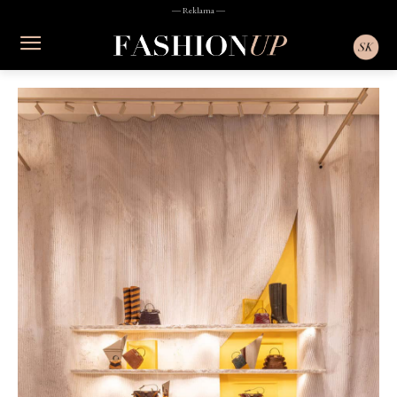
― Reklama ―