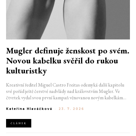
Mugler definuje ženskost po svém.
Novou kabelku svěřil do rukou
kulturistky
Kreativní ředitel Miguel Castro Freitas odemyká další kapitolu
své pořád ještě čerstvé nadvlády nad královstvím Mugler. Ve
čtvrtek vydal svou první kampaň věnovanou novým kabelkám
Aurora a Lua. Její vizuál hovoří přesně tím jazykem, s nímž návrhář
Kateřina Hlaváčková
-
23. 7. 2026
do módního domu dorazil. Umně mísí výrazy minulosti a dávných
kořenů, zatímco definuje moderní, silnou podobu ženskosti.
ČLÁNEK