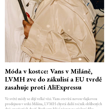
Móda v kostce: Vans v Miláně,
LVMH zve do zákulisí a EU tvrdě
zasahuje proti AliExpressu
Ve světě módy se dějí velké věci. Vans otevírá novou vlajkovou
prodejnou v srdci Milána, LVMH chystá další ročník oblíbených
dnů otevřených dveří, Burberry hlásí návrat na výsluní díky