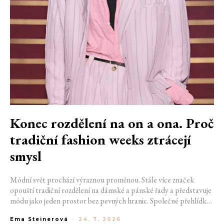
Konec rozdělení na on a ona. Proč
tradiční fashion weeks ztrácejí
smysl
Módní svět prochází výraznou proměnou. Stále více značek
opouští tradiční rozdělení na dámské a pánské řady a představuje
módu jako jeden prostor bez pevných hranic. Společné přehlídky,
propojené kolekce a rostoucí důraz na udržitelnost naznačují, že
Ema Steinerová
-
24. 7. 2026
klasické týdny módy mohou brzy vypadat úplně jinak.