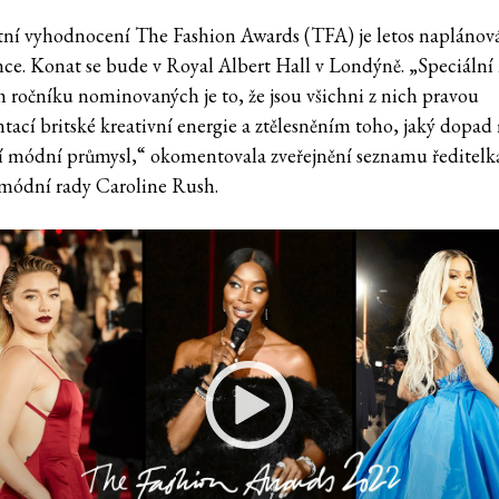
tní vyhodnocení The Fashion Awards (TFA) je letos naplánov
ince. Konat se bude v Royal Albert Hall v Londýně. „Speciální
m ročníku nominovaných je to, že jsou všichni z nich pravou
ntací britské kreativní energie a ztělesněním toho, jaký dopad
í módní průmysl,“ okomentovala zveřejnění seznamu ředitelk
 módní rady Caroline Rush.