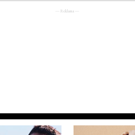
― Reklama ―