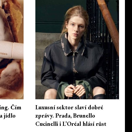
ing. Čím
Luxusní sektor slaví dobré
a jídlo
zprávy. Prada, Brunello
Cucinelli i L’Oréal hlásí růst