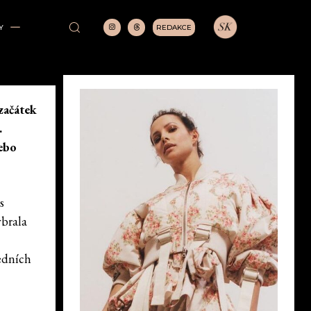
REDAKCE
Y
začátek
.
ebo
s
ybrala
edních