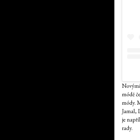
Novými 
módě če
módy. M
Jamal, 
je např
rady.