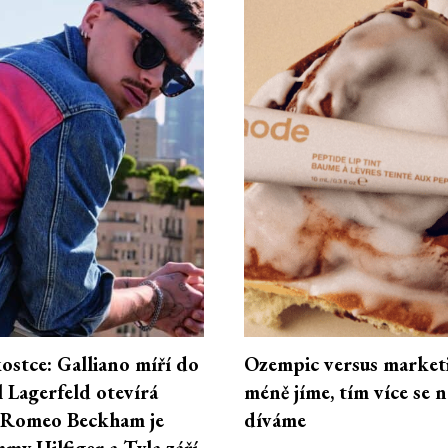
ostce: Galliano míří do
Ozempic versus market
 Lagerfeld otevírá
méně jíme, tím více se n
 Romeo Beckham je
díváme
my Hilfiger a Tyla září