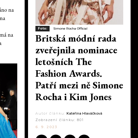
áno na
 na
Foto:
Simone Rocha Official
 má na
Britská módní rada
a
zveřejnila nominace
letošních The
Fashion Awards.
Patří mezi ně Simone
Rocha i Kim Jones
Autor článku:
Kateřina Hlaváčková
Zobrazení článku:
801
6. 9. 2023