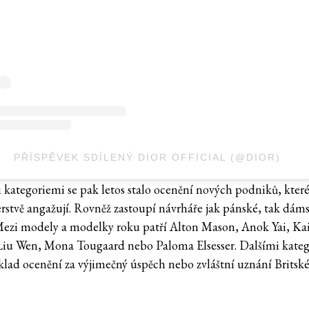
PŘÍSPĚVEK SDÍLENÝ DIOR OFFICIAL (@DIOR)
kategoriemi se pak letos stalo ocenění nových podniků, které
rstvě angažují. Rovněž zastoupí návrháře jak pánské, tak dám
ezi modely a modelky roku patří Alton Mason, Anok Yai, Kai
Liu Wen, Mona Tougaard nebo Paloma Elsesser. Dalšími kate
íklad ocenění za výjimečný úspěch nebo zvláštní uznání Brits