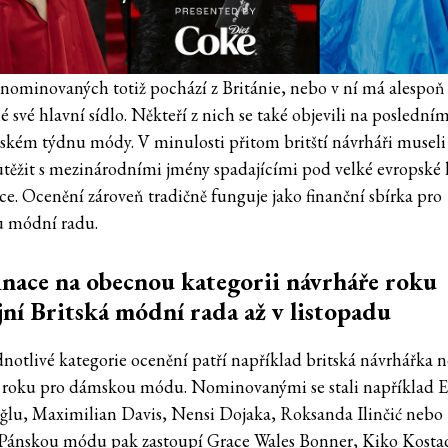
 nominovaných totiž pochází z Británie, nebo v ní má alespoň
 své hlavní sídlo. Někteří z nich se také objevili na poslední
kém týdnu módy. V minulosti přitom britští návrháři museli 
těžit s mezinárodními jmény spadajícími pod velké evropské 
ce. Ocenění zároveň tradičně funguje jako finanční sbírka pro
u módní radu.
ace na obecnou kategorii návrháře roku
jní Britská módní rada až v listopadu
dnotlivé kategorie ocenění patří například britská návrhářka 
 roku pro dámskou módu. Nominovanými se stali například 
ğlu, Maximilian Davis, Nensi Dojaka, Roksanda Ilinčić neb
Pánskou módu pak zastoupí Grace Wales Bonner, Kiko Kosta