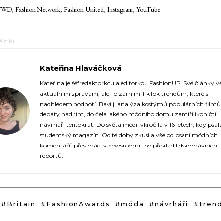
D, Fashion Network, Fashion United, Instagram, YouTube
lánku:
Kateřina Hlaváčková
https://fashionup.cz/author/katerina-hlavackova/
Kateřina je šéfredaktorkou a editorkou FashionUP. Své články v
aktuálním zprávám, ale i bizarním TikTok trendům, které s
nadhledem hodnotí. Baví ji analýza kostýmů populárních film
debaty nad tím, do čela jakého módního domu zamíří ikoničtí
návrháři tentokrát. Do světa médií vkročila v 16 letech, kdy psal
studentský magazín. Od té doby zkusila vše od psaní módních
komentářů přes práci v newsroomu po překlad lidskoprávních
reportů.
#Britain
#FashionAwards
#móda
#návrháři
#tren