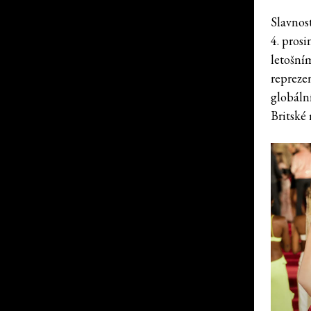
Slavnos
4. pros
letošní
repreze
globáln
Britské