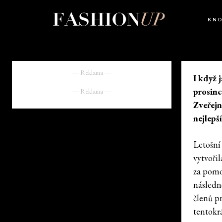
KN
― Reklama ―
I když 
prosinc
― Reklama ―
Zveřejn
nejlepš
Letošní
vytvoři
za pomo
následn
členů p
tentokr