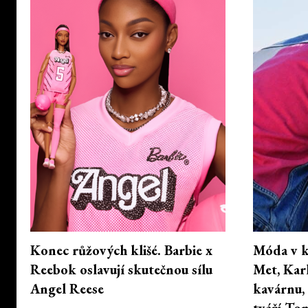
Konec růžových klišé. Barbie x
Móda v k
Reebok oslavují skutečnou sílu
Met, Karl
Angel Reese
kavárnu,
tváří Tom