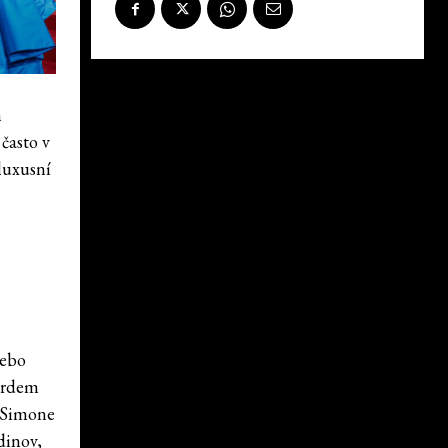
m
často v
luxusní
nebo
Erdem
o Simone
dinov,