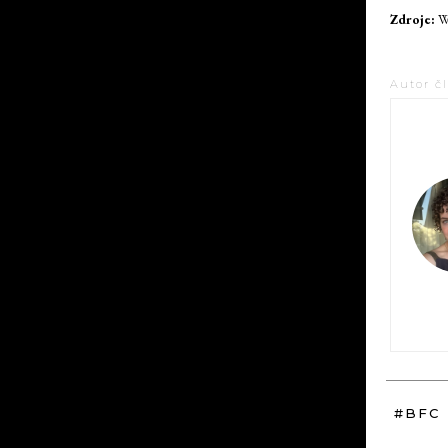
Zdroje:
WW
Autor č
#BFC