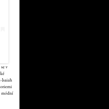
 se v
ské
-Isaiah
goriemi
ké módní