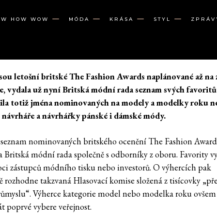
OW HOW WOW
MÓDA
KRÁSA
STYL
ZPRÁV
jsou letošní britské The Fashion Awards naplánované až na 
e, vydala už nyní Britská módní rada seznam svých favoritů
ila totiž jména nominovaných na modely a modelky roku n
í návrháře a návrhářky pánské i dámské módy.
 seznam nominovaných britského ocenění The Fashion Award
la Britská módní rada společně s odborníky z oboru. Favority v
ci zástupců módního tisku nebo investorů. O výhercích pak
ě rozhodne takzvaná Hlasovací komise složená z tisícovky „př
růmyslu“. Výherce kategorie model nebo modelka roku ovšem
át poprvé vybere veřejnost.