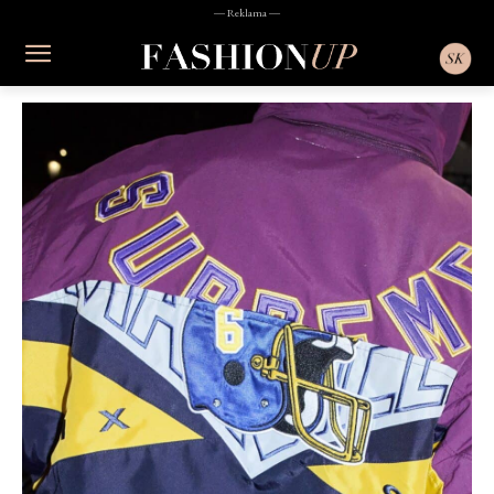
― Reklama ―