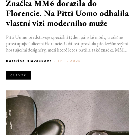
Značka MM6 dorazila do
Florencie. Na Pitti Uomo odhalila
vlastní vizi moderního muže
Pitti Uomo představuje speciální týden pánské módy, tradičně
prostupující ulicemi Florencie. Událost proslula především svými
hostujícími designéry, mezi které letos patřila také značka MM6.
Ve slavném italském městě odhalila vlastní pojetí moderního
Kateřina Hlaváčková
-
17. 1. 2025
muže, definovaného mixem výrazných feministických i
maskulinních prvků.
ČLÁNEK