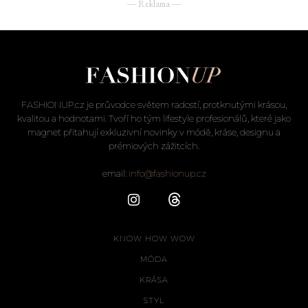
― Reklama ―
FASHIONUP.cz je průvodce světem radostí, protknutými krásou,
kvalitou a hodnotami. Tvoří ho tým lifestyle profesionálů, které jako
magnet přitahují exkluzivní novinky v módě, kráse, designu a
prémiových zážitcích.
email:
info@fashionup.cz
KNOW HOW WOW
MÓDA
KRÁSA
STYL