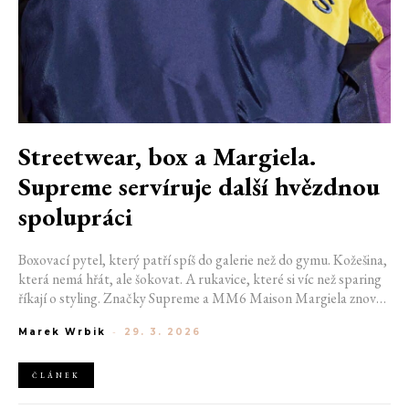
Streetwear, box a Margiela.
Supreme servíruje další hvězdnou
spolupráci
Boxovací pytel, který patří spíš do galerie než do gymu. Kožešina,
která nemá hřát, ale šokovat. A rukavice, které si víc než sparing
říkají o styling. Značky Supreme a MM6 Maison Margiela znovu
spojily síly a tentokrát posouvají partnerství do ještě zvláštnější
Marek Wrbik
-
29. 3. 2026
roviny. Speciální kolekce na první pohled působí jako
streetwearová hračka, ve skutečnosti sahá hluboko do archivů i
současné tvorby samotného návrháře Martina Margiela.
ČLÁNEK