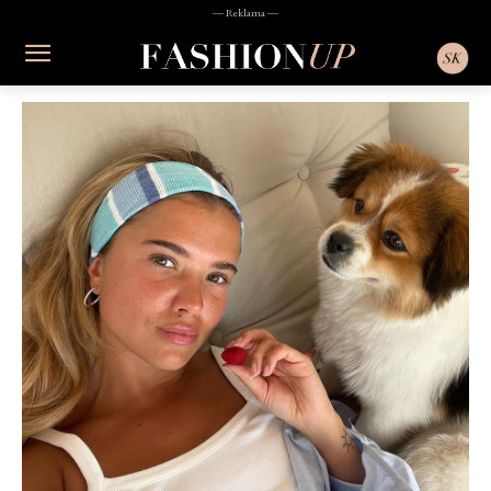
― Reklama ―