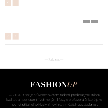
― Reklama ―
FASHIONUP.cz je průvodce světem radostí, protknutými krásou,
kvalitou a hodnotami. Tvoří ho tým lifestyle profesionálů, které jako
magnet přitahují exkluzivní novinky v módě, kráse, designu a