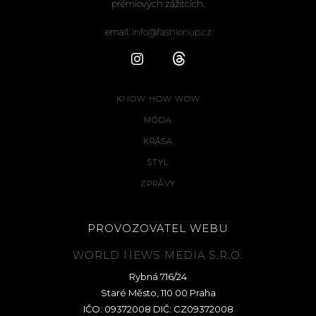
prémiových zážitcích.
email:
info@fashionup.cz
KNOW HOW WOW
MÓDA
KRÁSA
STYL
ZPRÁVY
PROVOZOVATEL WEBU
WORLD NEWS MEDIA S.R.O.
Rybná 716/24
Staré Město, 110 00 Praha
IČO: 09372008 DIČ: CZ09372008