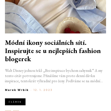
Módní ikony sociálních sítí.
Inspirujte se u nejlepších fashion
blogerek
Walt Disney jednou řekl: „Bez inspirace bychom zahynuli.“ A my
tento citát potvrzujeme. Přinášíme vám proto denní dávku
inspirace, tentokrát výhradně pro ženy. Podíváme se na módní
ikony, které svou kariéru odstartovaly od nuly a zaměřily se přímo
Marek Wrbik
-
12. 1. 2023
na dráhu módních influencerů a blogerů.
ČLÁNEK