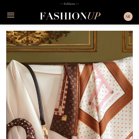
― Reklama ―