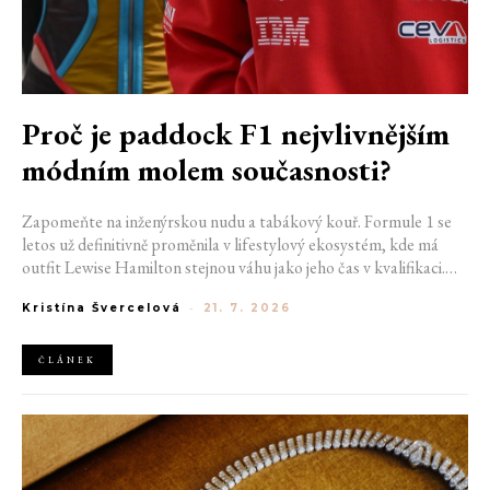
Proč je paddock F1 nejvlivnějším
módním molem současnosti?
Zapomeňte na inženýrskou nudu a tabákový kouř. Formule 1 se
letos už definitivně proměnila v lifestylový ekosystém, kde má
outfit Lewise Hamilton stejnou váhu jako jeho čas v kvalifikaci.
Díky miliardovému spojení s luxusním gigantem LVMH, vlivu
Kristína Švercelová
-
21. 7. 2026
nové generace influencerů a fenoménu manželek a partnerek
závodníků (WAGs) už F1 neprodává jen vteřiny napětí na startu,
ale příslušnost k nejrychlejší fashion komunitě světa. Jak se z
ČLÁNEK
"Racing Core" stala uniforma ulice a proč nás drama v paddocku
baví často i víc než samotné závody?