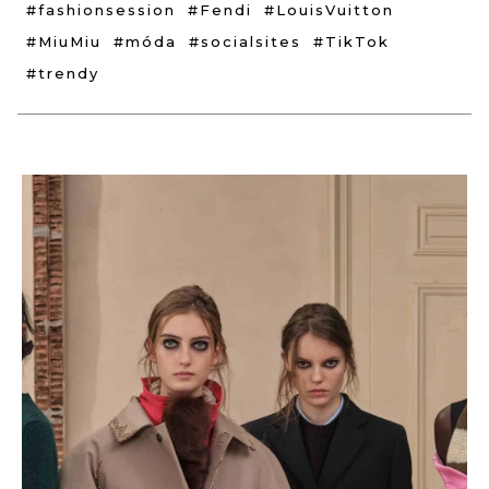
#fashionsession
#Fendi
#LouisVuitton
#MiuMiu
#móda
#socialsites
#TikTok
#trendy