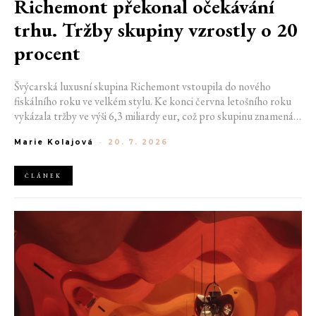
Richemont překonal očekávání
trhu. Tržby skupiny vzrostly o 20
procent
Švýcarská luxusní skupina Richemont vstoupila do nového
fiskálního roku ve velkém stylu. Ke konci června letošního roku
vykázala tržby ve výši 6,3 miliardy eur, což pro skupinu znamená
meziroční růst o 20 %. Tento úspěch ukazuje, že poptávka po
Marie Kolajová
-
20. 7. 2026
luxusním zůstává i přes přetrvávající ekonomickou nejistotu
mimořádně silná
ČLÁNEK