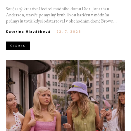
Současný kreativní ředitel módního domu Dior, Jonathan
Anderson, uzavře pomyslný kruh. Svou kariéru v módním
průmyslu totiž kdysi odstartoval v obchodním domě Brown
Thomas v Dublinu. Nyní se do hlavního města Irska navrátí v čele
Kateřina Hlaváčková
-
22. 7. 2026
jedné z největších luxusních značek světa. V prosinci totiž v
prostorách ikonické Trinity College odhalí očekávanou řadu Pre-
Fall 2027.
ČLÁNEK