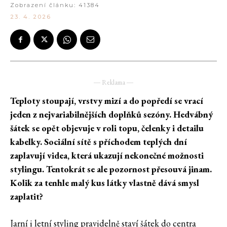
Zobrazení článku:
41384
23. 4. 2026
― Reklama ―
Teploty stoupají, vrstvy mizí a do popředí se vrací
jeden z nejvariabilnějších doplňků sezóny. Hedvábný
šátek se opět objevuje v roli topu, čelenky i detailu
kabelky. Sociální sítě s příchodem teplých dní
zaplavují videa, která ukazují nekonečné možnosti
stylingu. Tentokrát se ale pozornost přesouvá jinam.
Kolik za tenhle malý kus látky vlastně dává smysl
zaplatit?
Jarní i letní styling pravidelně staví šátek do centra