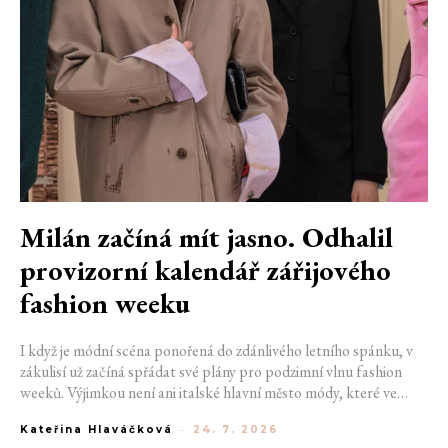
Milán začíná mít jasno. Odhalil
provizorní kalendář zářijového
fashion weeku
I když je módní scéna ponořená do zdánlivého letního spánku, v
zákulisí už začíná spřádat své plány pro podzimní vlnu fashion
weeků. Výjimkou není ani italské hlavní město módy, které ve
čtvrtek odhalilo provizorní kalendář chystaných show. Milán od
Kateřina Hlaváčková
-
24. 7. 2026
22. do 28. září přivítá tradiční jména, pozornost však zaměří