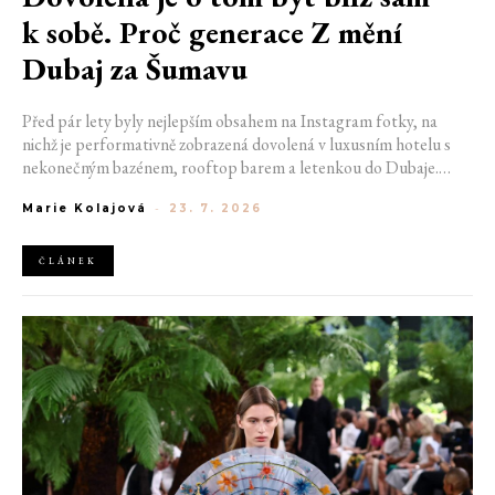
k sobě. Proč generace Z mění
Dubaj za Šumavu
Před pár lety byly nejlepším obsahem na Instagram fotky, na
nichž je performativně zobrazená dovolená v luxusním hotelu s
nekonečným bazénem, rooftop barem a letenkou do Dubaje.
Dnes sociální sítě zaplavují úplně jiné obrázky. Chata v Jizerských
Marie Kolajová
-
23. 7. 2026
horách. Ranní koupání v lomu. Výlet vlakem na Šumavu.
Nejlepším odpočinkem je jednoduše posedět s kamarády u ohně.
ČLÁNEK