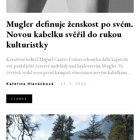
Mugler definuje ženskost po svém.
Novou kabelku svěřil do rukou
kulturistky
Kreativní ředitel Miguel Castro Freitas odemyká další kapitolu
své pořád ještě čerstvé nadvlády nad královstvím Mugler. Ve
čtvrtek vydal svou první kampaň věnovanou novým kabelkám
Aurora a Lua. Její vizuál hovoří přesně tím jazykem, s nímž návrhář
Kateřina Hlaváčková
-
23. 7. 2026
do módního domu dorazil. Umně mísí výrazy minulosti a dávných
kořenů, zatímco definuje moderní, silnou podobu ženskosti.
ČLÁNEK