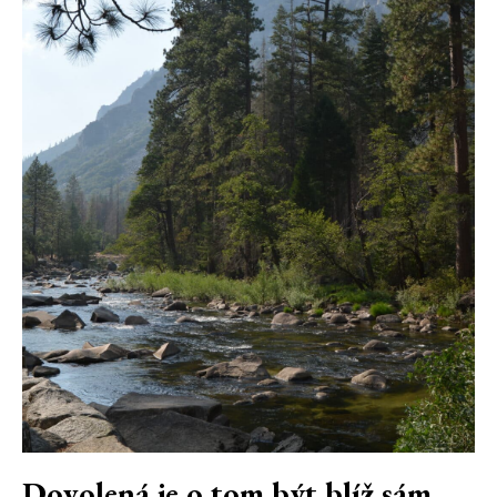
Dovolená je o tom být blíž sám