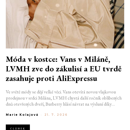
Móda v kostce: Vans v Miláně,
LVMH zve do zákulisí a EU tvrdě
zasahuje proti AliExpressu
Ve světě módy se dějí velké věci. Vans otevírá novou vlajkovou
prodejnou v srdci Milána, LVMH chystá další ročník oblíbených
dnů otevřených dveří, Burberry hlásí návrat na výsluní díky
generaci Z a Evropská unie udělila rekordní pokutu platformě
Marie Kolajová
-
21. 7. 2026
AliExpress.
ČLÁNEK