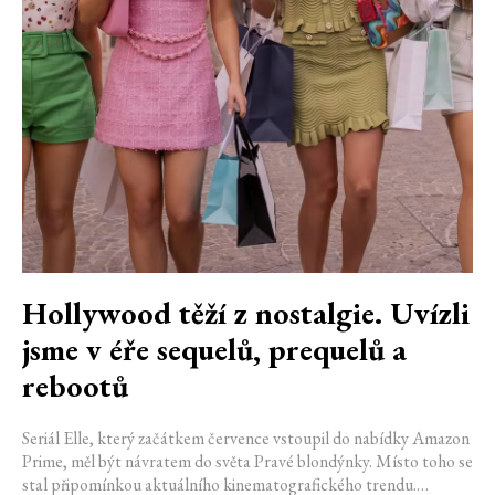
Hollywood těží z nostalgie. Uvízli
jsme v éře sequelů, prequelů a
rebootů
Seriál Elle, který začátkem července vstoupil do nabídky Amazon
Prime, měl být návratem do světa Pravé blondýnky. Místo toho se
stal připomínkou aktuálního kinematografického trendu.