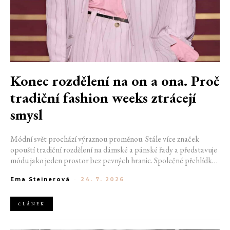
Konec rozdělení na on a ona. Proč
tradiční fashion weeks ztrácejí
smysl
Módní svět prochází výraznou proměnou. Stále více značek
opouští tradiční rozdělení na dámské a pánské řady a představuje
módu jako jeden prostor bez pevných hranic. Společné přehlídky,
propojené kolekce a rostoucí důraz na udržitelnost naznačují, že
Ema Steinerová
-
24. 7. 2026
klasické týdny módy mohou brzy vypadat úplně jinak.
ČLÁNEK