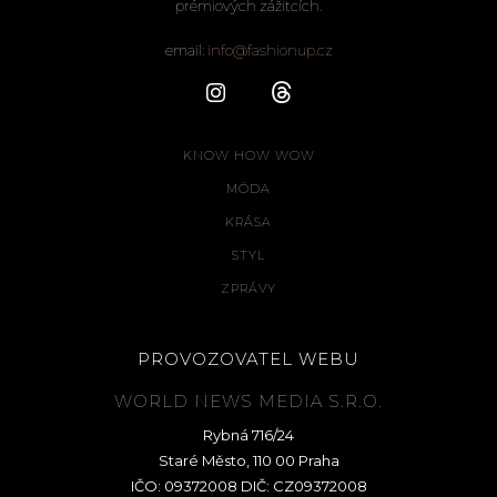
prémiových zážitcích.
email:
info@fashionup.cz
KNOW HOW WOW
MÓDA
KRÁSA
STYL
ZPRÁVY
PROVOZOVATEL WEBU
WORLD NEWS MEDIA S.R.O.
Rybná 716/24
Staré Město, 110 00 Praha
IČO: 09372008 DIČ: CZ09372008