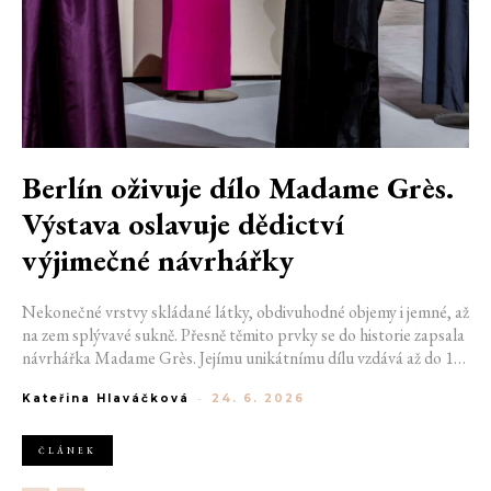
Berlín oživuje dílo Madame Grès.
Výstava oslavuje dědictví
výjimečné návrhářky
Nekonečné vrstvy skládané látky, obdivuhodné objemy i jemné, až
na zem splývavé sukně. Přesně těmito prvky se do historie zapsala
návrhářka Madame Grès. Jejímu unikátnímu dílu vzdává až do 11.
října hold nová výstava v Berlíně. Představuje komplexní vhled do
Kateřina Hlaváčková
-
24. 6. 2026
kariéry francouzské designérky a zároveň skrze tvorbu
berlínských studentů utváří živý dialog se současností.
ČLÁNEK