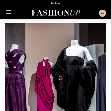
― Reklama ―