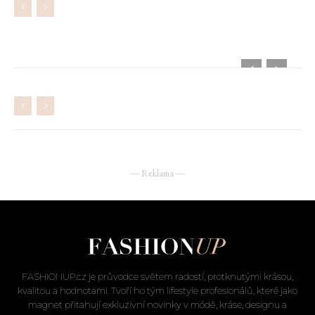
― Reklama ―
FASHIONUP.cz je průvodce světem radostí, protknutými krásou,
kvalitou a hodnotami. Tvoří ho tým lifestyle profesionálů, které jako
magnet přitahují exkluzivní novinky v módě, kráse, designu a