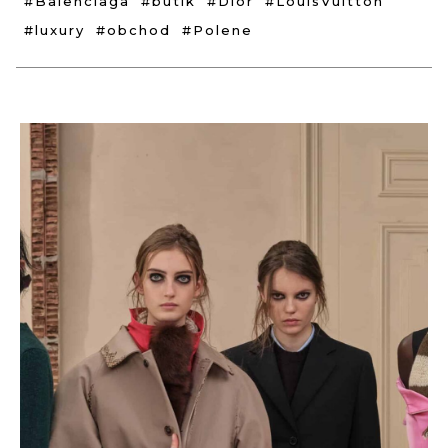
#Balenciaga
#butik
#Dior
#LouisVuitton
#luxury
#obchod
#Polene