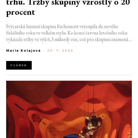
trhu. Tržby skupiny vzrostly o 20
procent
Švýcarská luxusní skupina Richemont vstoupila do nového
fiskálního roku ve velkém stylu. Ke konci června letošního roku
vykázala tržby ve výši 6,3 miliardy eur, což pro skupinu znamená
meziroční růst o 20 %. Tento úspěch ukazuje, že poptávka po
Marie Kolajová
-
20. 7. 2026
luxusním zůstává i přes přetrvávající ekonomickou nejistotu
mimořádně silná
ČLÁNEK