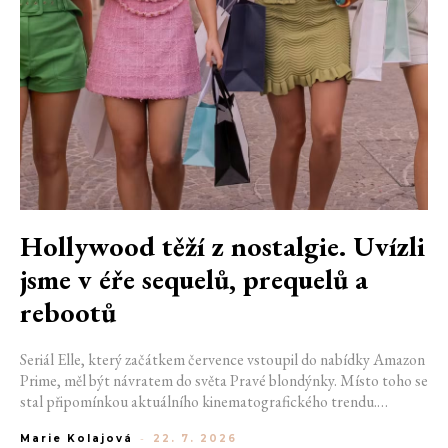
Hollywood těží z nostalgie. Uvízli
jsme v éře sequelů, prequelů a
rebootů
Seriál Elle, který začátkem července vstoupil do nabídky Amazon
Prime, měl být návratem do světa Pravé blondýnky. Místo toho se
stal připomínkou aktuálního kinematografického trendu.
Hollywoodská produkce se dnes točí v nekonečném kruhu.
Marie Kolajová
-
22. 7. 2026
Prequely, sequely, spin-offy i rebooty zaplnily kina i streamovací