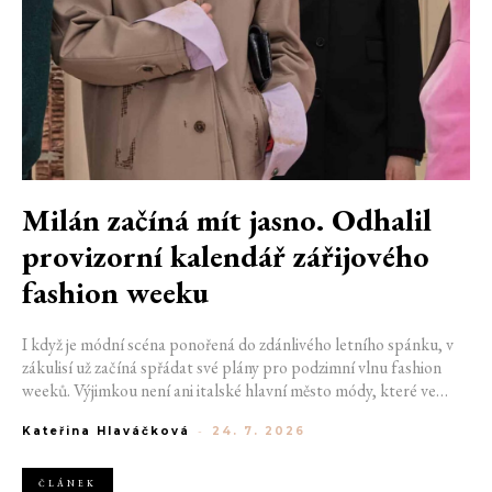
Milán začíná mít jasno. Odhalil
provizorní kalendář zářijového
fashion weeku
I když je módní scéna ponořená do zdánlivého letního spánku, v
zákulisí už začíná spřádat své plány pro podzimní vlnu fashion
weeků. Výjimkou není ani italské hlavní město módy, které ve
čtvrtek odhalilo provizorní kalendář chystaných show. Milán od
Kateřina Hlaváčková
-
24. 7. 2026
22. do 28. září přivítá tradiční jména, pozornost však zaměří
především na debut nových kreativních ředitelů značky
Moschino.
ČLÁNEK