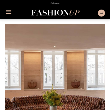
― Reklama ―