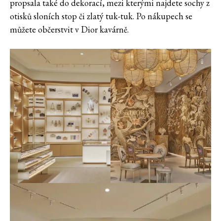
propsala také do dekorací, mezi kterými najdete sochy z
otisků sloních stop či zlatý tuk-tuk. Po nákupech se
můžete občerstvit v Dior kavárně.