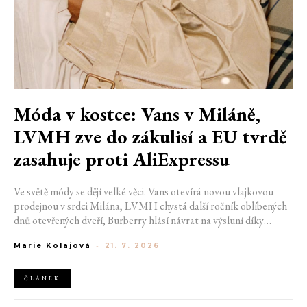
Móda v kostce: Vans v Miláně,
LVMH zve do zákulisí a EU tvrdě
zasahuje proti AliExpressu
Ve světě módy se dějí velké věci. Vans otevírá novou vlajkovou
prodejnou v srdci Milána, LVMH chystá další ročník oblíbených
dnů otevřených dveří, Burberry hlásí návrat na výsluní díky
generaci Z a Evropská unie udělila rekordní pokutu platformě
Marie Kolajová
-
21. 7. 2026
AliExpress.
ČLÁNEK