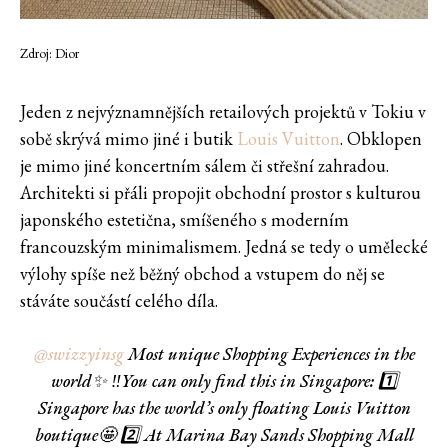
Zdroj: Dior
Jeden z nejvýznamnějších retailových projektů v Tokiu v
sobě skrývá mimo jiné i butik
Louis Vuitton
. Obklopen
je mimo jiné koncertním sálem či střešní zahradou.
Architekti si přáli propojit obchodní prostor s kulturou
japonského estetična, smíšeného s moderním
francouzským minimalismem. Jedná se tedy o umělecké
výlohy spíše než běžný obchod a vstupem do něj se
stáváte součástí celého díla.
@swizzyinsg
Most unique Shopping Experiences in the
world✨ ‼️You can only find this in Singapore: 1️⃣
Singapore has the world’s only floating Louis Vuitton
boutique🤩 2️⃣ At Marina Bay Sands Shopping Mall