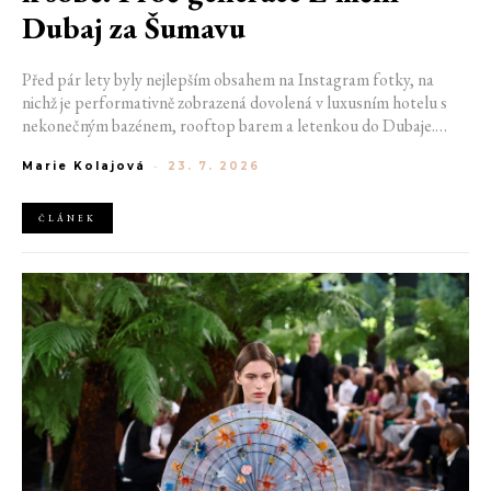
Dubaj za Šumavu
Před pár lety byly nejlepším obsahem na Instagram fotky, na
nichž je performativně zobrazená dovolená v luxusním hotelu s
nekonečným bazénem, rooftop barem a letenkou do Dubaje.
Dnes sociální sítě zaplavují úplně jiné obrázky. Chata v Jizerských
Marie Kolajová
-
23. 7. 2026
horách. Ranní koupání v lomu. Výlet vlakem na Šumavu.
Nejlepším odpočinkem je jednoduše posedět s kamarády u ohně.
ČLÁNEK