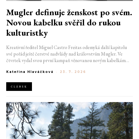
Mugler definuje ženskost po svém.
Novou kabelku svěřil do rukou
kulturistky
Kreativní ředitel Miguel Castro Freitas odemyká další kapitolu
své pořád ještě čerstvé nadvlády nad královstvím Mugler. Ve
čtvrtek vydal svou první kampaň věnovanou novým kabelkám
Aurora a Lua. Její vizuál hovoří přesně tím jazykem, s nímž návrhář
Kateřina Hlaváčková
-
23. 7. 2026
do módního domu dorazil. Umně mísí výrazy minulosti a dávných
kořenů, zatímco definuje moderní, silnou podobu ženskosti.
ČLÁNEK