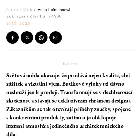
Autor článku:
Anita Hofmannová
Zobrazení článku:
24938
8. 10. 2025
― Reklama ―
Světová móda ukazuje, že prodává nejen kvalita, ale i
zážitek a vizuální vjem. Butikové výlohy už dávno
neslouží jen k prodeji. Transformují se v dechberoucí
zkušenost a stávají se exkluzivním chrámem designu.
Zákazníkům se tak otevírají příběhy značky, spojené
s konkrétními produkty, zatímco je obklopuje
luxusní atmosféra jedinečného architektonického
díla.