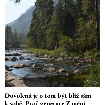
Dovolená je o tom být blíž sám
k sobě. Proč generace Z mění