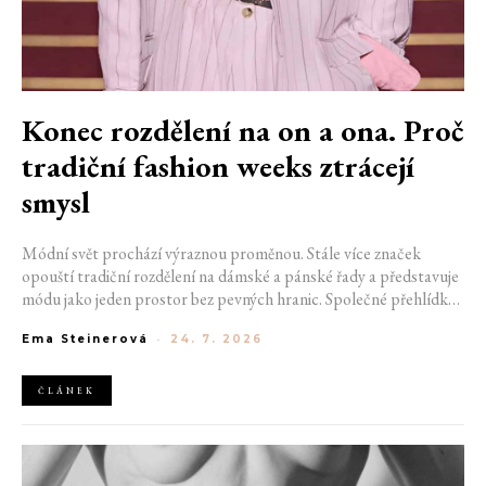
Konec rozdělení na on a ona. Proč
tradiční fashion weeks ztrácejí
smysl
Módní svět prochází výraznou proměnou. Stále více značek
opouští tradiční rozdělení na dámské a pánské řady a představuje
módu jako jeden prostor bez pevných hranic. Společné přehlídky,
propojené kolekce a rostoucí důraz na udržitelnost naznačují, že
Ema Steinerová
-
24. 7. 2026
klasické týdny módy mohou brzy vypadat úplně jinak.
ČLÁNEK