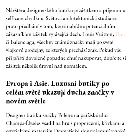
Návštěva designerského butiku je zážitkem a příjemnou
self-care chvilkou. Světová architektonická studia se
proto předhání v tom, které nabídne potenciálním
zákazníkům zážitek vyrážející dech. Louis Vuitton,
Dior
či Balenciaga, všechny známé značky mají po světě
vlajkové prodejny, ze kterých přechází zrak. Pokud vás
při příští dovolené popadne chuť nakupovat, dopřejte si
zážitek několik úrovní nad normálem.
Evropa i Asie. Luxusní butiky po
celém světě ukazují ducha značky v
novém světle
Designer butiku značky Polène na pařížské ulici
Champs-Élysées vsadil na hru s proporcemi, křivkami a
estetickými materiály. Dramatické sloupy lemují vysoké