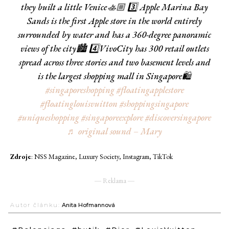
they built a little Venice🚣🏼 3️⃣ Apple Marina Bay
Sands is the first Apple store in the world entirely
surrounded by water and has a 360-degree panoramic
views of the city🏙️ 4️⃣VivoCity has 300 retail outlets
spread across three stories and two basement levels and
is the largest shopping mall in Singapore🛍️
#singaporeshopping
#floatingapplestore
#floatinglouisvuitton
#shoppingsingapore
#uniqueshopping
#singaporeexplore
#discoversingapore
♬ original sound – Mary
Zdroje
: NSS Magazine, Luxury Society, Instagram, TikTok
― Reklama ―
Autor článku:
Anita Hofmannová